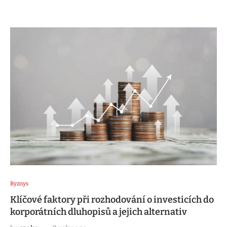
Byznys
Klíčové faktory při rozhodování o investicích do
korporátních dluhopisů a jejich alternativ