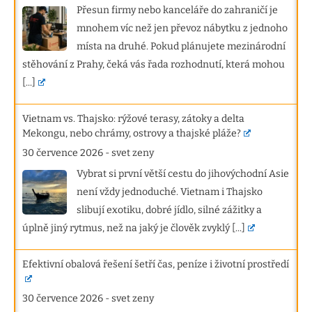
Přesun firmy nebo kanceláře do zahraničí je
mnohem víc než jen převoz nábytku z jednoho
místa na druhé. Pokud plánujete mezinárodní
stěhování z Prahy, čeká vás řada rozhodnutí, která mohou
[...]
Vietnam vs. Thajsko: rýžové terasy, zátoky a delta
Mekongu, nebo chrámy, ostrovy a thajské pláže?
30 července 2026
-
svet zeny
Vybrat si první větší cestu do jihovýchodní Asie
není vždy jednoduché. Vietnam i Thajsko
slibují exotiku, dobré jídlo, silné zážitky a
úplně jiný rytmus, než na jaký je člověk zvyklý
[...]
Efektivní obalová řešení šetří čas, peníze i životní prostředí
30 července 2026
-
svet zeny