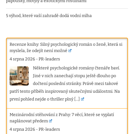
papoušky, motýly a exotickými rostlinami
5 výhod, které vaší zahradě dodá vodní mlha
Recenze knihy: Silný psychologický román o ženě, která si
myslela, že odejít není možné
4 srpna 2026
-
PR-leaders
Některé psychologické romány čtenáře baví.
Jiné v nich zanechají stopu ještě dlouho po
dočtení poslední stránky. Právě mezi takové
patří tento příběh inspirovaný skutečnými událostmi. Na
první pohled nejde o thriller plný
[...]
Mezinárodní stěhování z Prahy: 7 věcí, které se vyplatí
naplánovat předem
4 srpna 2026
-
PR-leaders