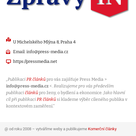
U Michelského Mlýna 8, Praha 4
Email: info@press-media.cz
https://pressmedia.net
„Publikaci
PR článků
pro vás zajišťuje Press Media >
info@press-media.cz
<.
Realizujeme pro vás především
publikaci
článků
pro ženy, o bydlení a ekonomice.
Jako hlavní
cíl při publikaci
PR článků
si klademe výběr cíleného publika v
kontextovém zaměření.“
@ od roku 2008 – vytváříme weby a publikujeme
Komerční články