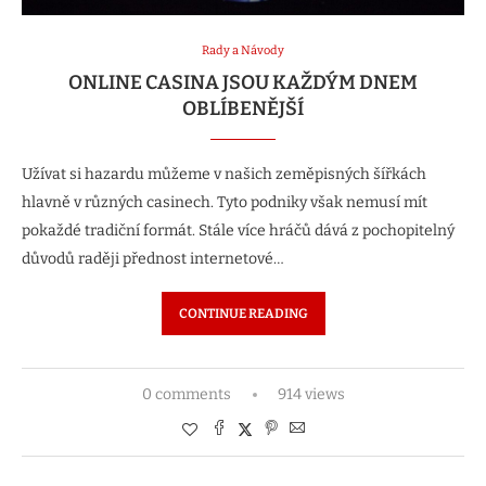
Rady a Návody
ONLINE CASINA JSOU KAŽDÝM DNEM
OBLÍBENĚJŠÍ
Užívat si hazardu můžeme v našich zeměpisných šířkách
hlavně v různých casinech. Tyto podniky však nemusí mít
pokaždé tradiční formát. Stále více hráčů dává z pochopitelný
důvodů raději přednost internetové…
CONTINUE READING
0 comments
914 views