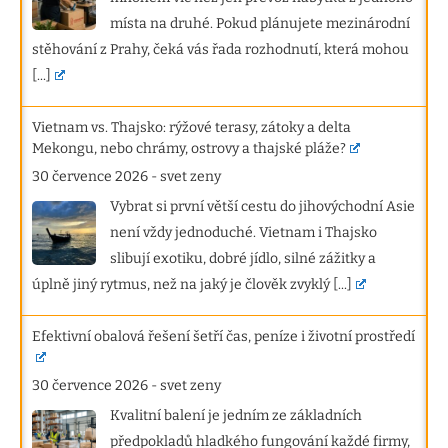
místa na druhé. Pokud plánujete mezinárodní
stěhování z Prahy, čeká vás řada rozhodnutí, která mohou
[...]
Vietnam vs. Thajsko: rýžové terasy, zátoky a delta
Mekongu, nebo chrámy, ostrovy a thajské pláže?
30 července 2026
-
svet zeny
Vybrat si první větší cestu do jihovýchodní Asie
není vždy jednoduché. Vietnam i Thajsko
slibují exotiku, dobré jídlo, silné zážitky a
úplně jiný rytmus, než na jaký je člověk zvyklý
[...]
Efektivní obalová řešení šetří čas, peníze i životní prostředí
30 července 2026
-
svet zeny
Kvalitní balení je jedním ze základních
předpokladů hladkého fungování každé firmy,