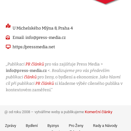
U Michelského Mlýna 8, Praha 4
Email: info@press-media.cz
https://pressmedia.net
„Publikaci
PR článků
pro vás zajišťuje Press Media >
info@press-media.cz
<.
Realizujeme pro vás především
publikaci
článků
pro ženy, o bydlení a ekonomice.
Jako hlavní
cíl při publikaci
PR článků
si klademe výběr cíleného publika v
kontextovém zaměření.“
@ od roku 2008 – vytváříme weby a publikujeme
Komerční články
Zprávy
Bydlení
Byznys
Pro Ženy
Rady a Návody