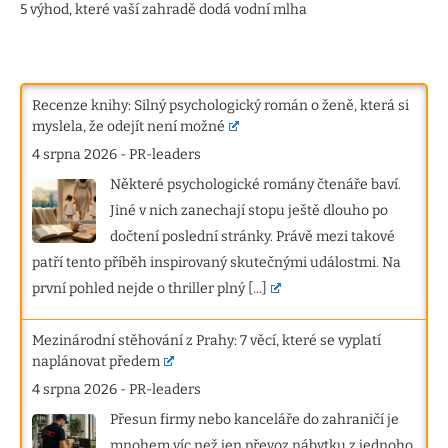
5 výhod, které vaší zahradě dodá vodní mlha
Recenze knihy: Silný psychologický román o ženě, která si
myslela, že odejít není možné
4 srpna 2026
-
PR-leaders
Některé psychologické romány čtenáře baví.
Jiné v nich zanechají stopu ještě dlouho po
dočtení poslední stránky. Právě mezi takové
patří tento příběh inspirovaný skutečnými událostmi. Na
první pohled nejde o thriller plný
[...]
Mezinárodní stěhování z Prahy: 7 věcí, které se vyplatí
naplánovat předem
4 srpna 2026
-
PR-leaders
Přesun firmy nebo kanceláře do zahraničí je
mnohem víc než jen převoz nábytku z jednoho