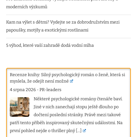
moderních výzkumů
Kam na výlet s dětmi? Vydejte se za dobrodružstvím mezi
papoušky, motýly a exotickými rostlinami
5 výhod, které vaší zahradě dodá vodní mlha
Recenze knihy: Silný psychologický román o ženě, která si
myslela, že odejít není možné
4 srpna 2026
-
PR-leaders
Některé psychologické romány čtenáře baví.
Jiné v nich zanechají stopu ještě dlouho po
dočtení poslední stránky. Právě mezi takové
patří tento příběh inspirovaný skutečnými událostmi. Na
první pohled nejde o thriller plný
[...]