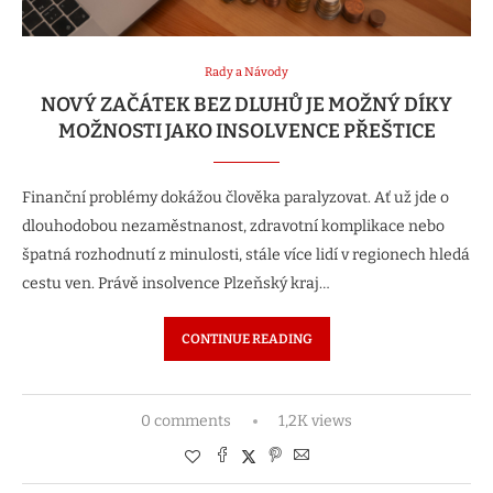
Rady a Návody
NOVÝ ZAČÁTEK BEZ DLUHŮ JE MOŽNÝ DÍKY
MOŽNOSTI JAKO INSOLVENCE PŘEŠTICE
Finanční problémy dokážou člověka paralyzovat. Ať už jde o
dlouhodobou nezaměstnanost, zdravotní komplikace nebo
špatná rozhodnutí z minulosti, stále více lidí v regionech hledá
cestu ven. Právě insolvence Plzeňský kraj…
CONTINUE READING
0 comments
1,2K views