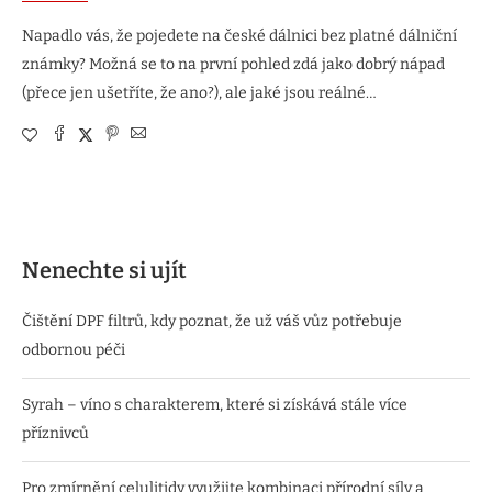
Napadlo vás, že pojedete na české dálnici bez platné dálniční
známky? Možná se to na první pohled zdá jako dobrý nápad
(přece jen ušetříte, že ano?), ale jaké jsou reálné…
Nenechte si ujít
Čištění DPF filtrů, kdy poznat, že už váš vůz potřebuje
odbornou péči
Syrah – víno s charakterem, které si získává stále více
příznivců
Pro zmírnění celulitidy využijte kombinaci přírodní síly a