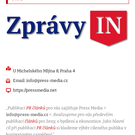
U Michelského Mlýna 8, Praha 4
Email: info@press-media.cz
https://pressmedia.net
„Publikaci
PR článků
pro vás zajišťuje Press Media >
info@press-media.cz
<.
Realizujeme pro vás především
publikaci
článků
pro ženy, o bydlení a ekonomice.
Jako hlavní
cíl při publikaci
PR článků
si klademe výběr cíleného publika v
kontextovém zaměření.“