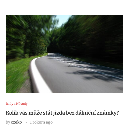
Rady a Návody
Kolik vás může stát jízda bez dálniční známky?
by
czeko
1 rokem ago