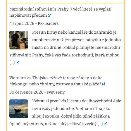
Mezinárodní stěhování z Prahy: 7 věcí, které se vyplatí
naplánovat předem
4 srpna 2026
-
PR-leaders
Přesun firmy nebo kanceláře do zahraničí je
mnohem víc než jen převoz nábytku z jednoho
místa na druhé. Pokud plánujete mezinárodní
stěhování z Prahy, čeká vás řada rozhodnutí, která mohou
[...]
Vietnam vs. Thajsko: rýžové terasy, zátoky a delta
Mekongu, nebo chrámy, ostrovy a thajské pláže?
30 července 2026
-
svet zeny
Vybrat si první větší cestu do jihovýchodní Asie
není vždy jednoduché. Vietnam i Thajsko
slibují exotiku, dobré jídlo, silné zážitky a
úplně jiný rytmus, než na jaký je člověk zvyklý
[...]