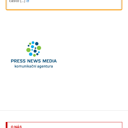
často
[...]
O NÁS