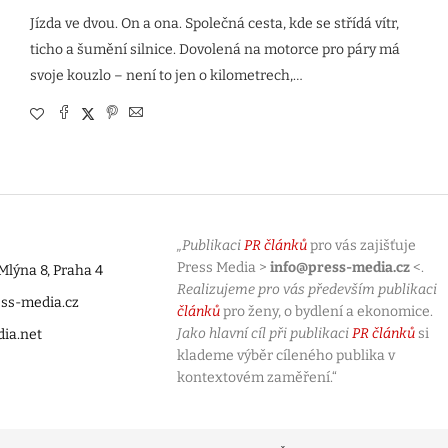
Jízda ve dvou. On a ona. Společná cesta, kde se střídá vítr,
ticho a šumění silnice. Dovolená na motorce pro páry má
svoje kouzlo – není to jen o kilometrech,…
„Publikaci
PR článků
pro vás zajišťuje
Press Media >
info@press-media.cz
<.
lýna 8, Praha 4
Realizujeme pro vás především publikaci
ess-media.cz
článků
pro ženy, o bydlení a ekonomice.
Jako hlavní cíl při publikaci
PR článků
si
dia.net
klademe výběr cíleného publika v
kontextovém zaměření.“