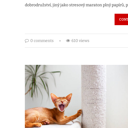
dobrodružství, jiný jako stresový maraton plný papírů
CONT
0 comments
610 views