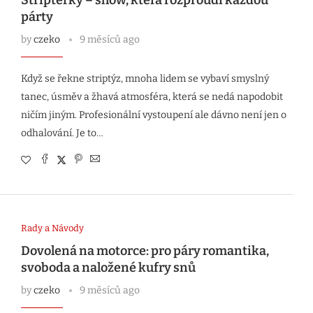
Striptérky – show, která rozproudí každou
párty
by
czeko
9 měsíců ago
Když se řekne striptýz, mnoha lidem se vybaví smyslný
tanec, úsměv a žhavá atmosféra, která se nedá napodobit
ničím jiným. Profesionální vystoupení ale dávno není jen o
odhalování. Je to…
Rady a Návody
Dovolená na motorce: pro páry romantika,
svoboda a naložené kufry snů
by
czeko
9 měsíců ago