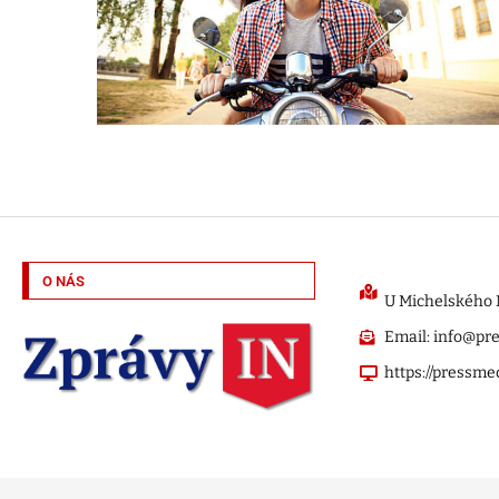
O NÁS
U Michelského M
Email: info@pr
https://pressme