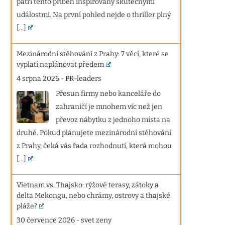
patří tento příběh inspirovaný skutečnými
událostmi. Na první pohled nejde o thriller plný
[...]
Mezinárodní stěhování z Prahy: 7 věcí, které se
vyplatí naplánovat předem
4 srpna 2026
-
PR-leaders
Přesun firmy nebo kanceláře do
zahraničí je mnohem víc než jen
převoz nábytku z jednoho místa na
druhé. Pokud plánujete mezinárodní stěhování
z Prahy, čeká vás řada rozhodnutí, která mohou
[...]
Vietnam vs. Thajsko: rýžové terasy, zátoky a
delta Mekongu, nebo chrámy, ostrovy a thajské
pláže?
30 července 2026
-
svet zeny