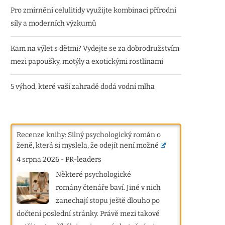
Pro zmírnění celulitidy využijte kombinaci přírodní
síly a moderních výzkumů
Kam na výlet s dětmi? Vydejte se za dobrodružstvím
mezi papoušky, motýly a exotickými rostlinami
5 výhod, které vaší zahradě dodá vodní mlha
Recenze knihy: Silný psychologický román o
ženě, která si myslela, že odejít není možné
4 srpna 2026
-
PR-leaders
Některé psychologické
romány čtenáře baví. Jiné v nich
zanechají stopu ještě dlouho po
dočtení poslední stránky. Právě mezi takové