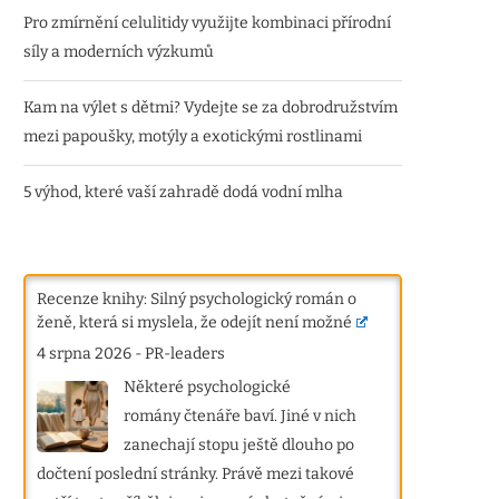
Pro zmírnění celulitidy využijte kombinaci přírodní
síly a moderních výzkumů
Kam na výlet s dětmi? Vydejte se za dobrodružstvím
mezi papoušky, motýly a exotickými rostlinami
5 výhod, které vaší zahradě dodá vodní mlha
Recenze knihy: Silný psychologický román o
ženě, která si myslela, že odejít není možné
4 srpna 2026
-
PR-leaders
Některé psychologické
romány čtenáře baví. Jiné v nich
zanechají stopu ještě dlouho po
dočtení poslední stránky. Právě mezi takové