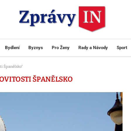
Bydlení
Byznys
Pro Ženy
Rady a Návody
Sport
ti Španělsko"
OVITOSTI ŠPANĚLSKO