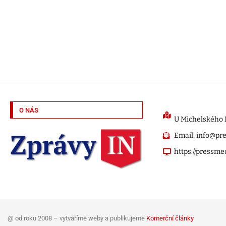
O NÁS
U Michelského M
Email: info@pr
https://pressme
@ od roku 2008 – vytváříme weby a publikujeme
Komerční články