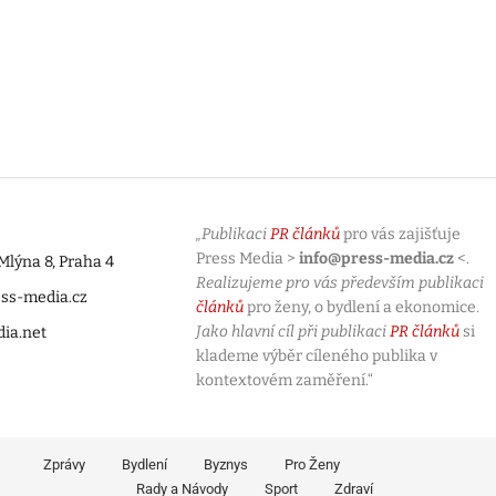
„Publikaci
PR článků
pro vás zajišťuje
Press Media >
info@press-media.cz
<.
lýna 8, Praha 4
Realizujeme pro vás především publikaci
ess-media.cz
článků
pro ženy, o bydlení a ekonomice.
Jako hlavní cíl při publikaci
PR článků
si
dia.net
klademe výběr cíleného publika v
kontextovém zaměření.“
Zprávy
Bydlení
Byznys
Pro Ženy
Rady a Návody
Sport
Zdraví