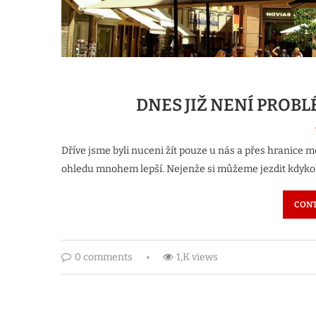
DNES JIŽ NENÍ PROBL
Dříve jsme byli nuceni žít pouze u nás a přes hranice m
ohledu mnohem lepší. Nejenže si můžeme jezdit kdyko
CONT
0 comments
1,K views