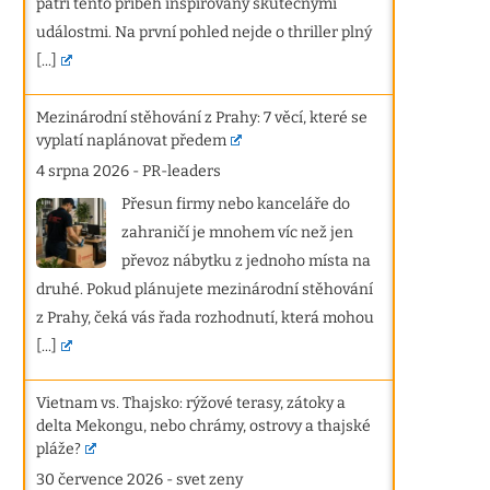
patří tento příběh inspirovaný skutečnými
událostmi. Na první pohled nejde o thriller plný
[...]
Mezinárodní stěhování z Prahy: 7 věcí, které se
vyplatí naplánovat předem
4 srpna 2026
-
PR-leaders
Přesun firmy nebo kanceláře do
zahraničí je mnohem víc než jen
převoz nábytku z jednoho místa na
druhé. Pokud plánujete mezinárodní stěhování
z Prahy, čeká vás řada rozhodnutí, která mohou
[...]
Vietnam vs. Thajsko: rýžové terasy, zátoky a
delta Mekongu, nebo chrámy, ostrovy a thajské
pláže?
30 července 2026
-
svet zeny