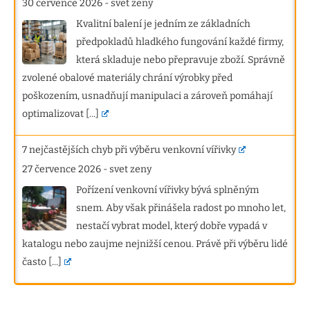
30 července 2026
-
svet zeny
Kvalitní balení je jedním ze základních
předpokladů hladkého fungování každé firmy,
která skladuje nebo přepravuje zboží. Správně
zvolené obalové materiály chrání výrobky před
poškozením, usnadňují manipulaci a zároveň pomáhají
optimalizovat
[...]
7 nejčastějších chyb při výběru venkovní vířivky
27 července 2026
-
svet zeny
Pořízení venkovní vířivky bývá splněným
snem. Aby však přinášela radost po mnoho let,
nestačí vybrat model, který dobře vypadá v
katalogu nebo zaujme nejnižší cenou. Právě při výběru lidé
často
[...]