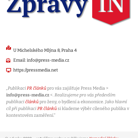
U Michelského Mlýna 8, Praha 4
Email: info@press-media.cz
https://pressmedia.net
„Publikaci
PR článků
pro vás zajišťuje Press Media >
info@press-media.cz
<.
Realizujeme pro vás především
publikaci
článků
pro ženy, o bydlení a ekonomice.
Jako hlavní
cíl při publikaci
PR článků
si klademe výběr cíleného publika v
kontextovém zaměření.“