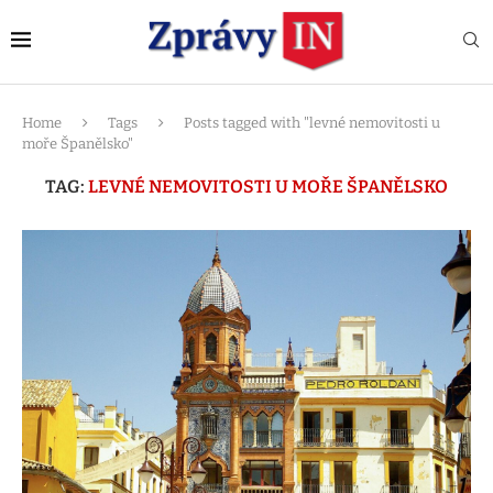
Home
Tags
Posts tagged with "levné nemovitosti u
moře Španělsko"
TAG:
LEVNÉ NEMOVITOSTI U MOŘE ŠPANĚLSKO