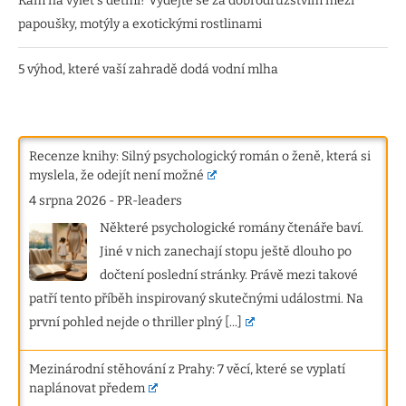
Kam na výlet s dětmi? Vydejte se za dobrodružstvím mezi
papoušky, motýly a exotickými rostlinami
5 výhod, které vaší zahradě dodá vodní mlha
Recenze knihy: Silný psychologický román o ženě, která si
myslela, že odejít není možné
4 srpna 2026
-
PR-leaders
Některé psychologické romány čtenáře baví.
Jiné v nich zanechají stopu ještě dlouho po
dočtení poslední stránky. Právě mezi takové
patří tento příběh inspirovaný skutečnými událostmi. Na
první pohled nejde o thriller plný
[...]
Mezinárodní stěhování z Prahy: 7 věcí, které se vyplatí
naplánovat předem