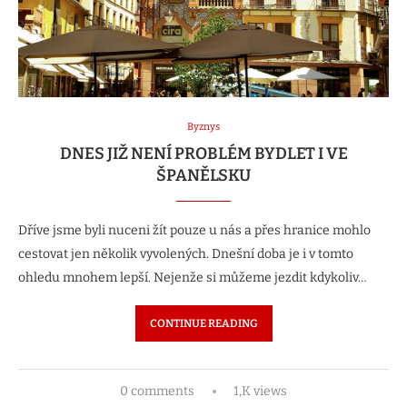
Byznys
DNES JIŽ NENÍ PROBLÉM BYDLET I VE
ŠPANĚLSKU
Dříve jsme byli nuceni žít pouze u nás a přes hranice mohlo
cestovat jen několik vyvolených. Dnešní doba je i v tomto
ohledu mnohem lepší. Nejenže si můžeme jezdit kdykoliv…
CONTINUE READING
0 comments
1,K views