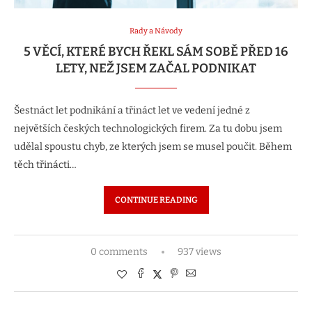
Rady a Návody
5 VĚCÍ, KTERÉ BYCH ŘEKL SÁM SOBĚ PŘED 16
LETY, NEŽ JSEM ZAČAL PODNIKAT
Šestnáct let podnikání a třináct let ve vedení jedné z
největších českých technologických firem. Za tu dobu jsem
udělal spoustu chyb, ze kterých jsem se musel poučit. Během
těch třinácti…
CONTINUE READING
0 comments
937 views