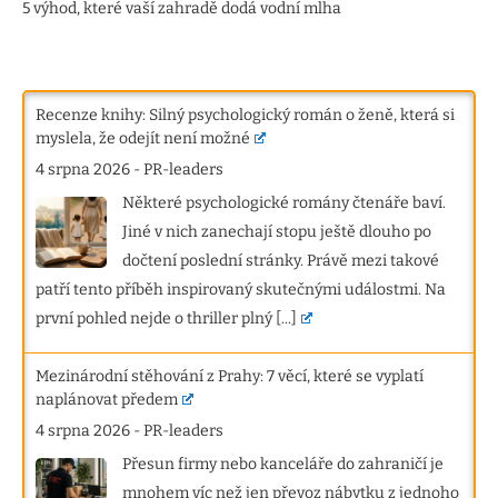
5 výhod, které vaší zahradě dodá vodní mlha
Recenze knihy: Silný psychologický román o ženě, která si
myslela, že odejít není možné
4 srpna 2026
-
PR-leaders
Některé psychologické romány čtenáře baví.
Jiné v nich zanechají stopu ještě dlouho po
dočtení poslední stránky. Právě mezi takové
patří tento příběh inspirovaný skutečnými událostmi. Na
první pohled nejde o thriller plný
[...]
Mezinárodní stěhování z Prahy: 7 věcí, které se vyplatí
naplánovat předem
4 srpna 2026
-
PR-leaders
Přesun firmy nebo kanceláře do zahraničí je
mnohem víc než jen převoz nábytku z jednoho