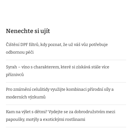
Nenechte si ujít
Čištění DPF filtrů, kdy poznat, že už váš vůz potřebuje
odbornou péči
Syrah – víno s charakterem, které si získává stále více
příznivců
Pro zmírnění celulitidy využijte kombinaci přírodní síly a
moderních výzkumů
Kam na výlet s dětmi? Vydejte se za dobrodružstvím mezi
papoušky, motýly a exotickými rostlinami