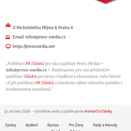
U Michelského Mlýna 8, Praha 4
Email: info@press-media.cz
https://pressmedia.net
„Publikaci
PR článků
pro vás zajišťuje Press Media >
info@press-media.cz
<.
Realizujeme pro vás především
publikaci
článků
pro ženy, o bydlení a ekonomice.
Jako hlavní
cíl při publikaci
PR článků
si klademe výběr cíleného publika v
kontextovém zaměření.“
@ od roku 2008 – vytváříme weby a publikujeme
Komerční články
Zprávy
Bydlení
Byznys
Pro Ženy
Rady a Návody