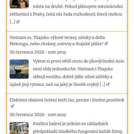
místa na druhé. Pokud plánujete mezinárodní
stěhování z Prahy, čeká vás řada rozhodnutí, která mohou
[...]
Vietnam vs. Thajsko: rýžové terasy, zátoky a delta
Mekongu, nebo chrámy, ostrovy a thajské pláže?
30 července 2026
-
svet zeny
Vybrat si první větší cestu do jihovýchodní Asie
není vždy jednoduché. Vietnam i Thajsko
slibují exotiku, dobré jídlo, silné zážitky a
úplně jiný rytmus, než na jaký je člověk zvyklý
[...]
Efektivní obalová řešení šetří čas, peníze i životní prostředí
30 července 2026
-
svet zeny
Kvalitní balení je jedním ze základních
předpokladů hladkého fungování každé firmy,