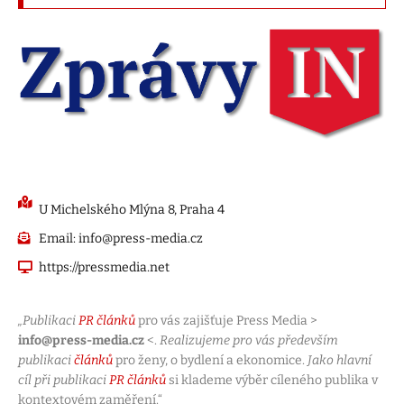
U Michelského Mlýna 8, Praha 4
Email: info@press-media.cz
https://pressmedia.net
„Publikaci
PR článků
pro vás zajišťuje Press Media >
info@press-media.cz
<.
Realizujeme pro vás především
publikaci
článků
pro ženy, o bydlení a ekonomice.
Jako hlavní
cíl při publikaci
PR článků
si klademe výběr cíleného publika v
kontextovém zaměření.“