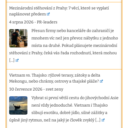
Mezinárodní stěhování z Prahy: 7 věcí, které se vyplatí
naplánovat předem
4 srpna 2026
-
PR-leaders
Přesun firmy nebo kanceláře do zahraničí je
mnohem víc než jen převoz nábytku z jednoho
místa na druhé. Pokud plánujete mezinárodní
stěhování z Prahy, čeká vás řada rozhodnutí, která mohou
[...]
Vietnam vs. Thajsko: rýžové terasy, zátoky a delta
Mekongu, nebo chrámy, ostrovy a thajské pláže?
30 července 2026
-
svet zeny
Vybrat si první větší cestu do jihovýchodní Asie
není vždy jednoduché. Vietnam i Thajsko
slibují exotiku, dobré jídlo, silné zážitky a
úplně jiný rytmus, než na jaký je člověk zvyklý
[...]