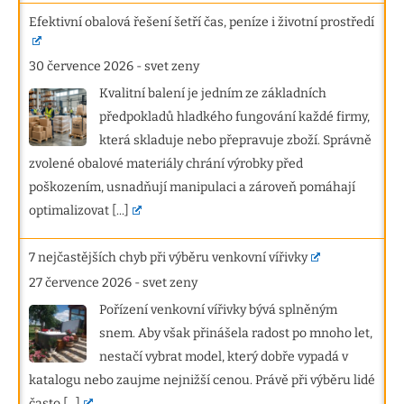
Efektivní obalová řešení šetří čas, peníze i životní prostředí
30 července 2026
-
svet zeny
Kvalitní balení je jedním ze základních
předpokladů hladkého fungování každé firmy,
která skladuje nebo přepravuje zboží. Správně
zvolené obalové materiály chrání výrobky před
poškozením, usnadňují manipulaci a zároveň pomáhají
optimalizovat
[...]
7 nejčastějších chyb při výběru venkovní vířivky
27 července 2026
-
svet zeny
Pořízení venkovní vířivky bývá splněným
snem. Aby však přinášela radost po mnoho let,
nestačí vybrat model, který dobře vypadá v
katalogu nebo zaujme nejnižší cenou. Právě při výběru lidé
často
[...]