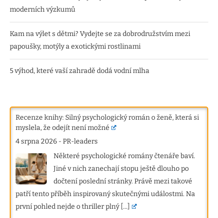
moderních výzkumů
Kam na výlet s dětmi? Vydejte se za dobrodružstvím mezi
papoušky, motýly a exotickými rostlinami
5 výhod, které vaší zahradě dodá vodní mlha
Recenze knihy: Silný psychologický román o ženě, která si
myslela, že odejít není možné
4 srpna 2026
-
PR-leaders
Některé psychologické romány čtenáře baví.
Jiné v nich zanechají stopu ještě dlouho po
dočtení poslední stránky. Právě mezi takové
patří tento příběh inspirovaný skutečnými událostmi. Na
první pohled nejde o thriller plný
[...]