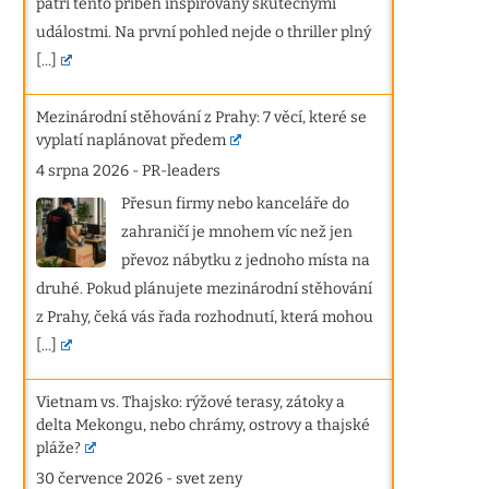
patří tento příběh inspirovaný skutečnými
událostmi. Na první pohled nejde o thriller plný
[...]
Mezinárodní stěhování z Prahy: 7 věcí, které se
vyplatí naplánovat předem
4 srpna 2026
-
PR-leaders
Přesun firmy nebo kanceláře do
zahraničí je mnohem víc než jen
převoz nábytku z jednoho místa na
druhé. Pokud plánujete mezinárodní stěhování
z Prahy, čeká vás řada rozhodnutí, která mohou
[...]
Vietnam vs. Thajsko: rýžové terasy, zátoky a
delta Mekongu, nebo chrámy, ostrovy a thajské
pláže?
30 července 2026
-
svet zeny