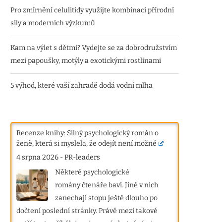
Pro zmírnění celulitidy využijte kombinaci přírodní
síly a moderních výzkumů
Kam na výlet s dětmi? Vydejte se za dobrodružstvím
mezi papoušky, motýly a exotickými rostlinami
5 výhod, které vaší zahradě dodá vodní mlha
Recenze knihy: Silný psychologický román o
ženě, která si myslela, že odejít není možné
4 srpna 2026
-
PR-leaders
Některé psychologické
romány čtenáře baví. Jiné v nich
zanechají stopu ještě dlouho po
dočtení poslední stránky. Právě mezi takové