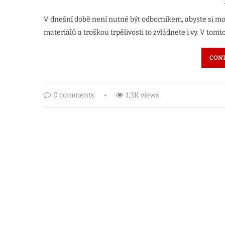
V dnešní době není nutné být odborníkem, abyste si moh
materiálů a troškou trpělivosti to zvládnete i vy. V to
CONT
0 comments
1,3K views