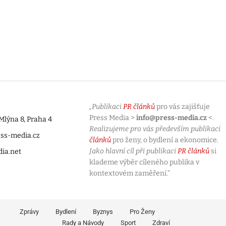
„Publikaci
PR článků
pro vás zajišťuje
Press Media >
info@press-media.cz
<.
lýna 8, Praha 4
Realizujeme pro vás především publikaci
ess-media.cz
článků
pro ženy, o bydlení a ekonomice.
Jako hlavní cíl při publikaci
PR článků
si
dia.net
klademe výběr cíleného publika v
kontextovém zaměření.“
Zprávy
Bydlení
Byznys
Pro Ženy
Rady a Návody
Sport
Zdraví