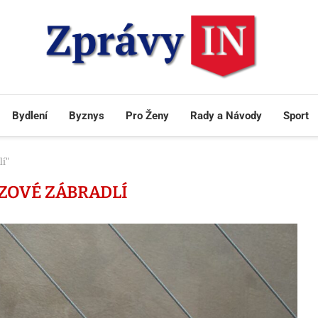
Bydlení
Byznys
Pro Ženy
Rady a Návody
Sport
lí"
ZOVÉ ZÁBRADLÍ