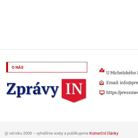
O NÁS
U Michelského M
Email: info@pr
https://pressme
@ od roku 2008 – vytváříme weby a publikujeme
Komerční články