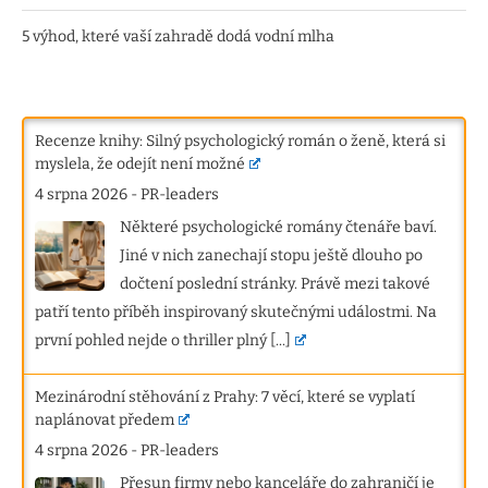
5 výhod, které vaší zahradě dodá vodní mlha
Recenze knihy: Silný psychologický román o ženě, která si
myslela, že odejít není možné
4 srpna 2026
-
PR-leaders
Některé psychologické romány čtenáře baví.
Jiné v nich zanechají stopu ještě dlouho po
dočtení poslední stránky. Právě mezi takové
patří tento příběh inspirovaný skutečnými událostmi. Na
první pohled nejde o thriller plný
[...]
Mezinárodní stěhování z Prahy: 7 věcí, které se vyplatí
naplánovat předem
4 srpna 2026
-
PR-leaders
Přesun firmy nebo kanceláře do zahraničí je