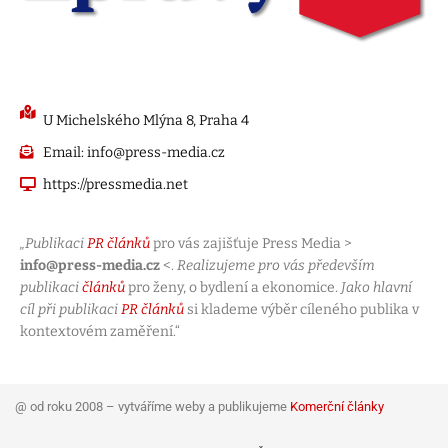
U Michelského Mlýna 8, Praha 4
Email: info@press-media.cz
https://pressmedia.net
„Publikaci
PR článků
pro vás zajišťuje Press Media >
info@press-media.cz
<.
Realizujeme pro vás především
publikaci
článků
pro ženy, o bydlení a ekonomice.
Jako hlavní
cíl při publikaci
PR článků
si klademe výběr cíleného publika v
kontextovém zaměření.“
@ od roku 2008 – vytváříme weby a publikujeme
Komerční články