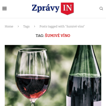
Home
Tags
Posts tagged with "šumivé víno"
TAG:
ŠUMIVÉ VÍNO