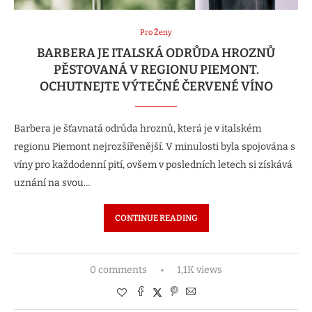
Pro Ženy
BARBERA JE ITALSKÁ ODRŮDA HROZNŮ
PĚSTOVANÁ V REGIONU PIEMONT.
OCHUTNEJTE VÝTEČNÉ ČERVENÉ VÍNO
Barbera je šťavnatá odrůda hroznů, která je v italském
regionu Piemont nejrozšířenější. V minulosti byla spojována s
víny pro každodenní pití, ovšem v posledních letech si získává
uznání na svou…
CONTINUE READING
0 comments
1,1K views