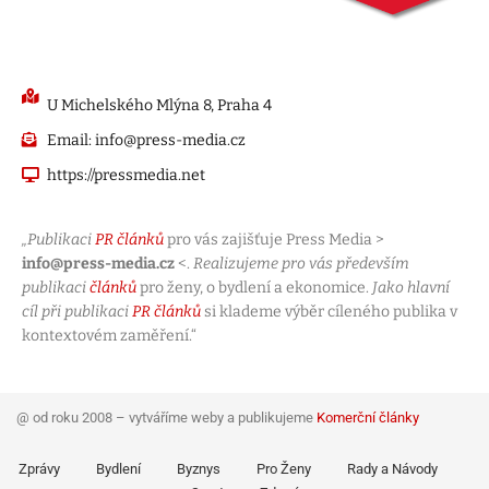
U Michelského Mlýna 8, Praha 4
Email: info@press-media.cz
https://pressmedia.net
„Publikaci
PR článků
pro vás zajišťuje Press Media >
info@press-media.cz
<.
Realizujeme pro vás především
publikaci
článků
pro ženy, o bydlení a ekonomice.
Jako hlavní
cíl při publikaci
PR článků
si klademe výběr cíleného publika v
kontextovém zaměření.“
@ od roku 2008 – vytváříme weby a publikujeme
Komerční články
Zprávy
Bydlení
Byznys
Pro Ženy
Rady a Návody