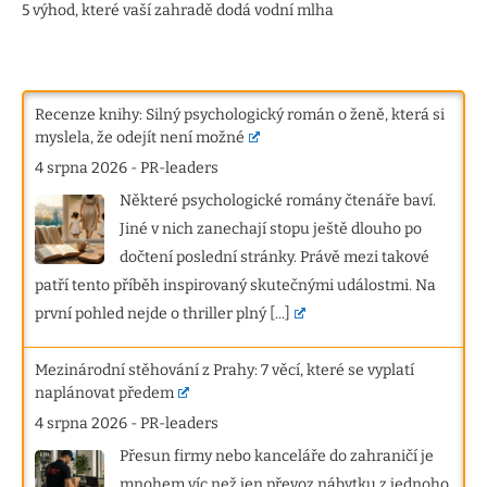
5 výhod, které vaší zahradě dodá vodní mlha
Recenze knihy: Silný psychologický román o ženě, která si
myslela, že odejít není možné
4 srpna 2026
-
PR-leaders
Některé psychologické romány čtenáře baví.
Jiné v nich zanechají stopu ještě dlouho po
dočtení poslední stránky. Právě mezi takové
patří tento příběh inspirovaný skutečnými událostmi. Na
první pohled nejde o thriller plný
[...]
Mezinárodní stěhování z Prahy: 7 věcí, které se vyplatí
naplánovat předem
4 srpna 2026
-
PR-leaders
Přesun firmy nebo kanceláře do zahraničí je
mnohem víc než jen převoz nábytku z jednoho