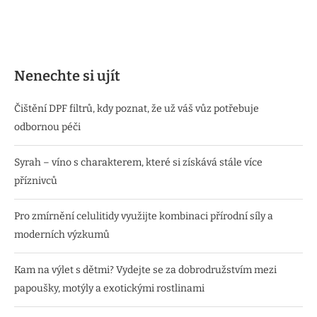
Nenechte si ujít
Čištění DPF filtrů, kdy poznat, že už váš vůz potřebuje
odbornou péči
Syrah – víno s charakterem, které si získává stále více
příznivců
Pro zmírnění celulitidy využijte kombinaci přírodní síly a
moderních výzkumů
Kam na výlet s dětmi? Vydejte se za dobrodružstvím mezi
papoušky, motýly a exotickými rostlinami