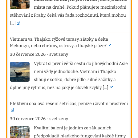
místa na druhé. Pokud plánujete mezinárodní
stěhování z Prahy, čeká vás řada rozhodnutí, která mohou
[...]
Vietnam vs. Thajsko: rýžové terasy, zátoky a delta
Mekongu, nebo chrámy, ostrovy a thajské pláže?
30 července 2026
-
svet zeny
Vybrat si první větší cestu do jihovýchodní Asie
není vždy jednoduché. Vietnam i Thajsko
slibují exotiku, dobré jídlo, silné zážitky a
úplně jiný rytmus, než na jaký je člověk zvyklý
[...]
Efektivní obalová řešení šetří čas, peníze i životní prostředí
30 července 2026
-
svet zeny
Kvalitní balení je jedním ze základních
předpokladů hladkého fungování každé firmy,