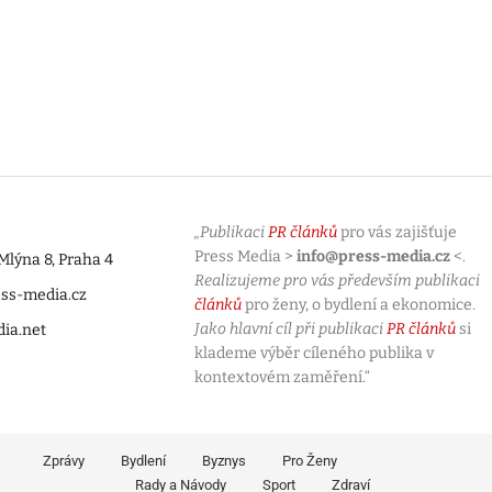
„Publikaci
PR článků
pro vás zajišťuje
Press Media >
info@press-media.cz
<.
lýna 8, Praha 4
Realizujeme pro vás především publikaci
ess-media.cz
článků
pro ženy, o bydlení a ekonomice.
Jako hlavní cíl při publikaci
PR článků
si
dia.net
klademe výběr cíleného publika v
kontextovém zaměření.“
Zprávy
Bydlení
Byznys
Pro Ženy
Rady a Návody
Sport
Zdraví