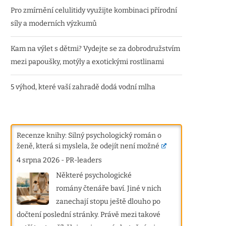
Pro zmírnění celulitidy využijte kombinaci přírodní
síly a moderních výzkumů
Kam na výlet s dětmi? Vydejte se za dobrodružstvím
mezi papoušky, motýly a exotickými rostlinami
5 výhod, které vaší zahradě dodá vodní mlha
Recenze knihy: Silný psychologický román o
ženě, která si myslela, že odejít není možné
4 srpna 2026
-
PR-leaders
Některé psychologické
romány čtenáře baví. Jiné v nich
zanechají stopu ještě dlouho po
dočtení poslední stránky. Právě mezi takové