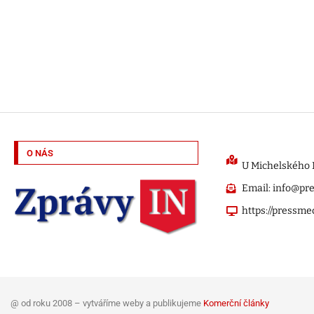
O NÁS
U Michelského M
Email: info@pr
https://pressme
@ od roku 2008 – vytváříme weby a publikujeme
Komerční články