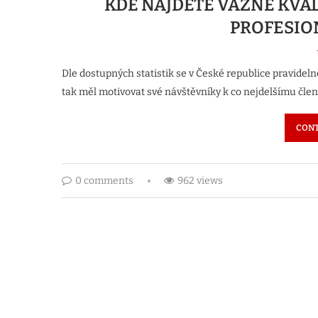
KDE NAJDETE VÁŽNĚ KVA
PROFESIO
Dle dostupných statistik se v České republice pravideln
tak měl motivovat své návštěvníky k co nejdelšímu člen
CONT
0 comments
962 views