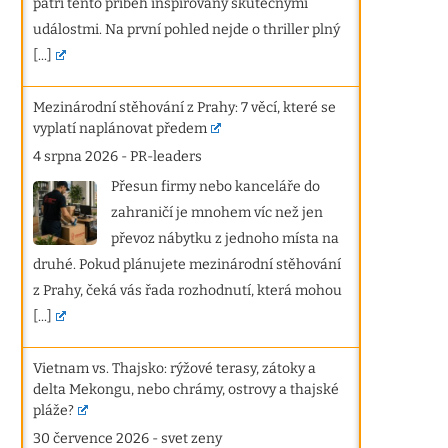
patří tento příběh inspirovaný skutečnými
událostmi. Na první pohled nejde o thriller plný
[...]
Mezinárodní stěhování z Prahy: 7 věcí, které se
vyplatí naplánovat předem
4 srpna 2026
-
PR-leaders
Přesun firmy nebo kanceláře do
zahraničí je mnohem víc než jen
převoz nábytku z jednoho místa na
druhé. Pokud plánujete mezinárodní stěhování
z Prahy, čeká vás řada rozhodnutí, která mohou
[...]
Vietnam vs. Thajsko: rýžové terasy, zátoky a
delta Mekongu, nebo chrámy, ostrovy a thajské
pláže?
30 července 2026
-
svet zeny