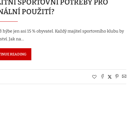
LITNÍ SPORTOVNÍ POTŘEBY PRO
NÁLNÍ POUŽITÍ?
ě hýbe jen asi 15 % obyvatel. Každý majitel sportovního klubu by
ství. Jak na…
INUE READING