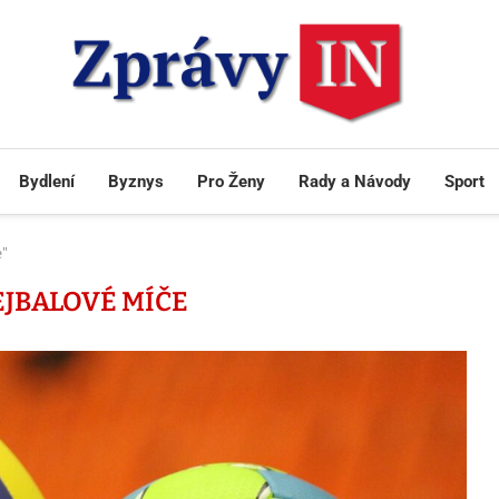
Bydlení
Byznys
Pro Ženy
Rady a Návody
Sport
e"
JBALOVÉ MÍČE