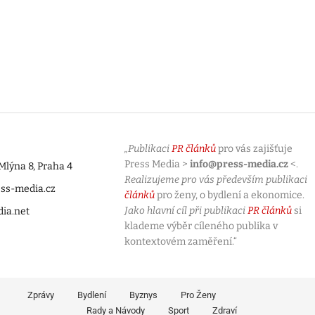
„Publikaci
PR článků
pro vás zajišťuje
Press Media >
info@press-media.cz
<.
lýna 8, Praha 4
Realizujeme pro vás především publikaci
ess-media.cz
článků
pro ženy, o bydlení a ekonomice.
Jako hlavní cíl při publikaci
PR článků
si
dia.net
klademe výběr cíleného publika v
kontextovém zaměření.“
Zprávy
Bydlení
Byznys
Pro Ženy
Rady a Návody
Sport
Zdraví