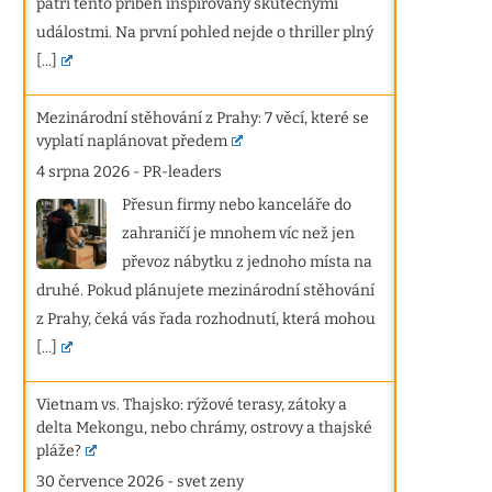
patří tento příběh inspirovaný skutečnými
událostmi. Na první pohled nejde o thriller plný
[...]
Mezinárodní stěhování z Prahy: 7 věcí, které se
vyplatí naplánovat předem
4 srpna 2026
-
PR-leaders
Přesun firmy nebo kanceláře do
zahraničí je mnohem víc než jen
převoz nábytku z jednoho místa na
druhé. Pokud plánujete mezinárodní stěhování
z Prahy, čeká vás řada rozhodnutí, která mohou
[...]
Vietnam vs. Thajsko: rýžové terasy, zátoky a
delta Mekongu, nebo chrámy, ostrovy a thajské
pláže?
30 července 2026
-
svet zeny