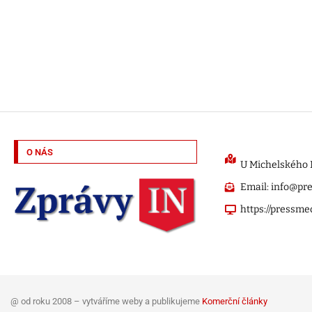
O NÁS
U Michelského M
Email: info@pr
https://pressme
@ od roku 2008 – vytváříme weby a publikujeme
Komerční články