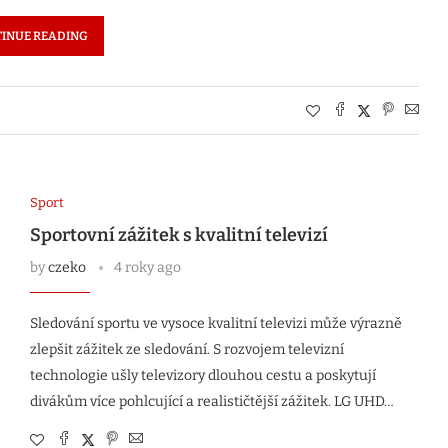
INUE READING
Sport
Sportovní zážitek s kvalitní televizí
by
czeko
4 roky ago
Sledování sportu ve vysoce kvalitní televizi může výrazně
zlepšit zážitek ze sledování. S rozvojem televizní
technologie ušly televizory dlouhou cestu a poskytují
divákům více pohlcující a realističtější zážitek. LG UHD…