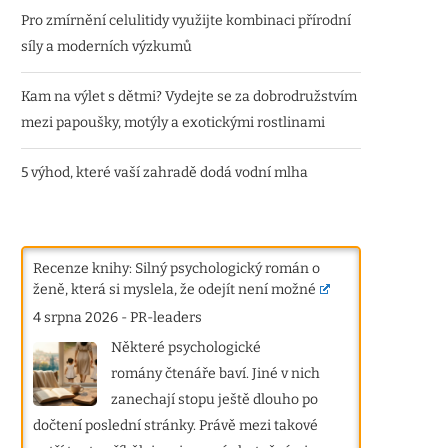
Pro zmírnění celulitidy využijte kombinaci přírodní
síly a moderních výzkumů
Kam na výlet s dětmi? Vydejte se za dobrodružstvím
mezi papoušky, motýly a exotickými rostlinami
5 výhod, které vaší zahradě dodá vodní mlha
Recenze knihy: Silný psychologický román o
ženě, která si myslela, že odejít není možné
4 srpna 2026
-
PR-leaders
Některé psychologické
romány čtenáře baví. Jiné v nich
zanechají stopu ještě dlouho po
dočtení poslední stránky. Právě mezi takové