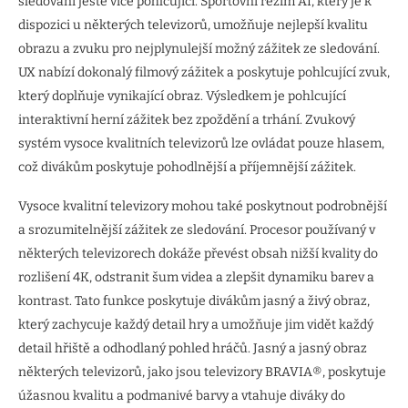
sledování ještě více pohlcující. Sportovní režim AI, který je k
dispozici u některých televizorů, umožňuje nejlepší kvalitu
obrazu a zvuku pro nejplynulejší možný zážitek ze sledování.
UX nabízí dokonalý filmový zážitek a poskytuje pohlcující zvuk,
který doplňuje vynikající obraz. Výsledkem je pohlcující
interaktivní herní zážitek bez zpoždění a trhání. Zvukový
systém vysoce kvalitních televizorů lze ovládat pouze hlasem,
což divákům poskytuje pohodlnější a příjemnější zážitek.
Vysoce kvalitní televizory mohou také poskytnout podrobnější
a srozumitelnější zážitek ze sledování. Procesor používaný v
některých televizorech dokáže převést obsah nižší kvality do
rozlišení 4K, odstranit šum videa a zlepšit dynamiku barev a
kontrast. Tato funkce poskytuje divákům jasný a živý obraz,
který zachycuje každý detail hry a umožňuje jim vidět každý
detail hřiště a odhodlaný pohled hráčů. Jasný a jasný obraz
některých televizorů, jako jsou televizory BRAVIA®, poskytuje
úžasnou kvalitu a podmanivé barvy a vtahuje diváky do