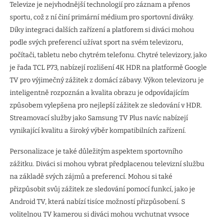
Televize je nejvhodnější technologií pro záznam a přenos
sportu, což z ní činí primární médium pro sportovní diváky.
Díky integraci dalších zařízení a platforem si diváci mohou
podle svých preferencí užívat sport na svém televizoru,
počítači, tabletu nebo chytrém telefonu. Chytré televizory, jako
je řada TCL P73, nabízejí rozlišení 4K HDR na platformě Google
TV pro výjimečný zážitek z domácí zábavy. Výkon televizoru je
inteligentně rozpoznán a kvalita obrazu je odpovídajícím
způsobem vylepšena pro nejlepší zážitek ze sledování v HDR.
Streamovací služby jako Samsung TV Plus navíc nabízejí
vynikající kvalitu a široký výběr kompatibilních zařízení.
Personalizace je také důležitým aspektem sportovního
zážitku. Diváci si mohou vybrat předplacenou televizní službu
na základě svých zájmů a preferencí. Mohou si také
přizpůsobit svůj zážitek ze sledování pomocí funkcí, jako je
Android TV, která nabízí tisíce možností přizpůsobení. S
volitelnou TV kamerou si diváci mohou vychutnat vysoce