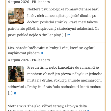
4 srpna 2026
-
PR-leaders
Některé psychologické romány čtenáře baví.
Jiné v nich zanechají stopu ještě dlouho po
dočtení poslední stránky. Právě mezi takové
patří tento příběh inspirovaný skutečnými událostmi. Na
první pohled nejde o thriller plný
[...]
Mezinárodní stěhování z Prahy: 7 věcí, které se vyplatí
naplánovat předem
4 srpna 2026
-
PR-leaders
Přesun firmy nebo kanceláře do zahraničí je
mnohem víc než jen převoz nábytku z jednoho
místa na druhé. Pokud plánujete mezinárodní
stěhování z Prahy, čeká vás řada rozhodnutí, která mohou
[...]
Vietnam vs. Thajsko: rýžové terasy, zátoky a delta