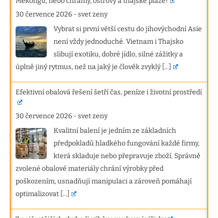
Mekongu, nebo chrámy, ostrovy a thajské pláže?
30 července 2026
-
svet zeny
Vybrat si první větší cestu do jihovýchodní Asie
není vždy jednoduché. Vietnam i Thajsko
slibují exotiku, dobré jídlo, silné zážitky a
úplně jiný rytmus, než na jaký je člověk zvyklý
[...]
Efektivní obalová řešení šetří čas, peníze i životní prostředí
30 července 2026
-
svet zeny
Kvalitní balení je jedním ze základních
předpokladů hladkého fungování každé firmy,
která skladuje nebo přepravuje zboží. Správně
zvolené obalové materiály chrání výrobky před
poškozením, usnadňují manipulaci a zároveň pomáhají
optimalizovat
[...]