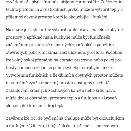
osvětlení přispívá k útulné a příjemné atmosféře. Začleněním
těchto přírodních a rustikálních prvků můžete vytvořit teplý a
příjemný obytný prostor, který je okouzlující i funkční.
Na chatě je často nutné vytvořit funkční a víceúčelové obytné
prostory. Například malá kuchyně může být funkčnější
začleněním prostorově úsporných spotřebičů a použitím
otevřených polic k maximalizaci úložného prostoru. Podobně
lze volný pokoj přeměnit na domácí pracovnu nebo pokoj pro
hosty pomocí rozkládací pohovky nebo murphyho lůžka.
Vytvořením funkčních a flexibilních obytných prostor můžete
maximálně využít omezený prostor dostupný na chatě.
Zabudování krásných kachlových kamen nebo krbu navíc
může dodat obytnému prostoru teplo a útulnost a zároveň
sloužit jako funkční zdroj tepla.
Závěrem lze říci, že bydlení na chalupě může být okouzlujícím
a útulným zážitkem, který však často přichází s omezeným