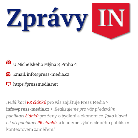
U Michelského Mlýna 8, Praha 4
Email: info@press-media.cz
https://pressmedia.net
„Publikaci
PR článků
pro vás zajišťuje Press Media >
info@press-media.cz
<.
Realizujeme pro vás především
publikaci
článků
pro ženy, o bydlení a ekonomice.
Jako hlavní
cíl při publikaci
PR článků
si klademe výběr cíleného publika v
kontextovém zaměření.“