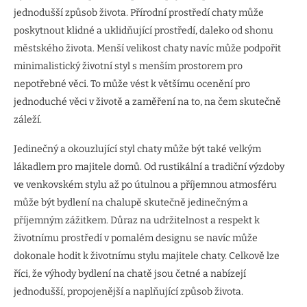
jednodušší způsob života. Přírodní prostředí chaty může
poskytnout klidné a uklidňující prostředí, daleko od shonu
městského života. Menší velikost chaty navíc může podpořit
minimalistický životní styl s menším prostorem pro
nepotřebné věci. To může vést k většímu ocenění pro
jednoduché věci v životě a zaměření na to, na čem skutečně
záleží.
Jedinečný a okouzlující styl chaty může být také velkým
lákadlem pro majitele domů. Od rustikální a tradiční výzdoby
ve venkovském stylu až po útulnou a příjemnou atmosféru
může být bydlení na chalupě skutečně jedinečným a
příjemným zážitkem. Důraz na udržitelnost a respekt k
životnímu prostředí v pomalém designu se navíc může
dokonale hodit k životnímu stylu majitele chaty. Celkově lze
říci, že výhody bydlení na chatě jsou četné a nabízejí
jednodušší, propojenější a naplňující způsob života.