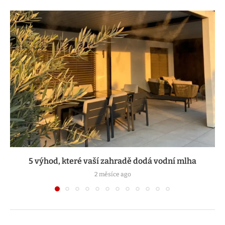
5 výhod, které vaší zahradě dodá vodní mlha
2 měsíce ago