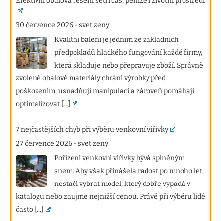
Efektivní obalová řešení šetří čas, peníze i životní prostředí
30 července 2026
-
svet zeny
Kvalitní balení je jedním ze základních
předpokladů hladkého fungování každé firmy,
která skladuje nebo přepravuje zboží. Správně
zvolené obalové materiály chrání výrobky před
poškozením, usnadňují manipulaci a zároveň pomáhají
optimalizovat
[...]
7 nejčastějších chyb při výběru venkovní vířivky
27 července 2026
-
svet zeny
Pořízení venkovní vířivky bývá splněným
snem. Aby však přinášela radost po mnoho let,
nestačí vybrat model, který dobře vypadá v
katalogu nebo zaujme nejnižší cenou. Právě při výběru lidé
často
[...]