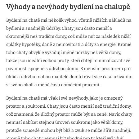
Výhody a nevýhody bydlení na chalupě
Bydlení na chatě má několik výhod, včetně nižších nákladů na
bydlení a snadnější údržby. Chaty jsou často menší a
skromnější než tradiční domy, což může mít za následek nižší
splátky hypotéky, daně z nemovitosti a účty za energie. Kromě
toho chaty obvykle vyžadují méně údržby než větší domy,
takže jsou ideální volbou pro ty, kteří chtějí minimalizovat své
povinnosti spojené s údržbou domu. S menším prostorem pro
úklid a údržbu mohou majitelé domů trávit více času užíváním
si svého okolí a méně času domácími pracemi.
Bydlení na chatě má však i své nevýhody, jako je omezený
prostor a soukromí. Chaty jsou často menší než tradiční domy,
což znamená, že úložný prostor může být na ceně. Navíc chaty
nemusí nabízet stejnou úroveň soukromí jako větší domy,
protože sousedé mohou být blíž a zvuk se může šířit snadněji.
Kromě toho chaty nemusí být vhodné pro ty, kteří vyžadují