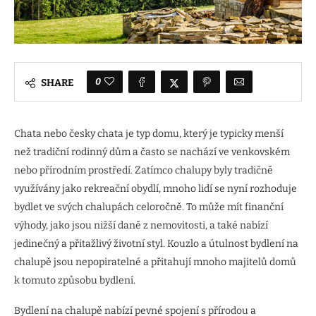
0
SHARE
Chata nebo česky chata je typ domu, který je typicky menší
než tradiční rodinný dům a často se nachází ve venkovském
nebo přírodním prostředí. Zatímco chalupy byly tradičně
využívány jako rekreační obydlí, mnoho lidí se nyní rozhoduje
bydlet ve svých chalupách celoročně. To může mít finanční
výhody, jako jsou nižší daně z nemovitosti, a také nabízí
jedinečný a přitažlivý životní styl. Kouzlo a útulnost bydlení na
chalupě jsou nepopiratelné a přitahují mnoho majitelů domů
k tomuto způsobu bydlení.
Bydlení na chalupě nabízí pevné spojení s přírodou a