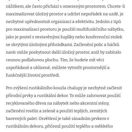
zážitkem, ale často přichází s omezeným prostorem. Chcete-li
maximalizovat úložný prostor a udržet nepořádek na uzdě, je
nezbytné upřednostnit organizaci a efektivitu. Jedním z tipů
pro maximalizaci prostoru je použití multifunkčního nábytku,
jako je postel s vestavěnými šuplíky nebo konferenční stolek
se skrytými úložnými přihrádkami. Začlenění polic a háčků
navíc může poskytnout další úložný prostor, aniž by zabíralo
cennou podlahovou plochu. Tím, že budete mít věci
uspořádané a uklizené, můžete vytvořit prostornější a
funkčnější životní prostředí.
Pro zvýšení rustikálního kouzla chalupy je nezbytné začlenit
přírodní prvky a rustikální dekor. To může zahrnovat použití
recyklovaného dřeva na nábytek nebo akcentní stěny,
začlenění rostlin a zeleně a použití teplých, zemitých
barevných palet. Osvětlení je také zásadním prvkem v
rustikálním dekoru, přičemž použití teplého a měkkého