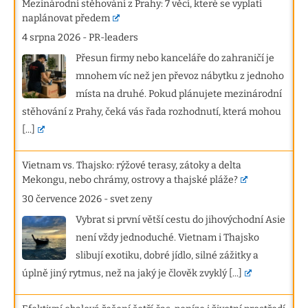
Mezinárodní stěhování z Prahy: 7 věcí, které se vyplatí
naplánovat předem
4 srpna 2026
-
PR-leaders
Přesun firmy nebo kanceláře do zahraničí je
mnohem víc než jen převoz nábytku z jednoho
místa na druhé. Pokud plánujete mezinárodní
stěhování z Prahy, čeká vás řada rozhodnutí, která mohou
[...]
Vietnam vs. Thajsko: rýžové terasy, zátoky a delta
Mekongu, nebo chrámy, ostrovy a thajské pláže?
30 července 2026
-
svet zeny
Vybrat si první větší cestu do jihovýchodní Asie
není vždy jednoduché. Vietnam i Thajsko
slibují exotiku, dobré jídlo, silné zážitky a
úplně jiný rytmus, než na jaký je člověk zvyklý
[...]