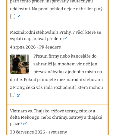
patří tento příběh inspirovaný skutečnými
událostmi. Na první pohled nejde o thriller plný
[...]
Mezinárodní stěhování z Prahy: 7 věcí, které se
vyplatí naplánovat předem
4 srpna 2026
-
PR-leaders
Přesun firmy nebo kanceláře do
zahraničí je mnohem víc než jen
převoz nábytku z jednoho místa na
druhé. Pokud plánujete mezinárodní stěhování
z Prahy, čeká vás řada rozhodnutí, která mohou
[...]
Vietnam vs. Thajsko: rýžové terasy, zátoky a
delta Mekongu, nebo chrámy, ostrovy a thajské
pláže?
30 července 2026
-
svet zeny