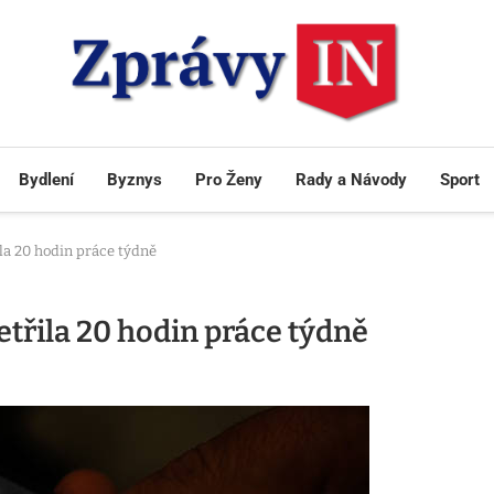
Bydlení
Byznys
Pro Ženy
Rady a Návody
Sport
ila 20 hodin práce týdně
etřila 20 hodin práce týdně