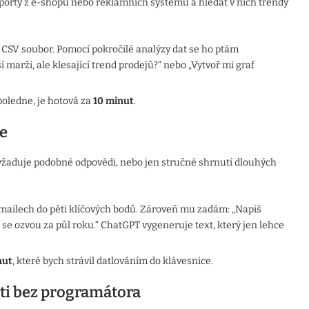
porty z e-shopu nebo reklamních systémů a hledat v nich trendy
CSV soubor. Pomocí pokročilé analýzy dat se ho ptám
marži, ale klesající trend prodejů?“ nebo „Vytvoř mi graf
poledne, je hotová za
10 minut
.
e
vyžaduje podobné odpovědi, nebo jen stručné shrnutí dlouhých
mailech do pěti klíčových bodů. Zároveň mu zadám: „Napiš
ť se ozvou za půl roku.“ ChatGPT vygeneruje text, který jen lehce
nut
, které bych strávil datlováním do klávesnice.
ti bez programátora