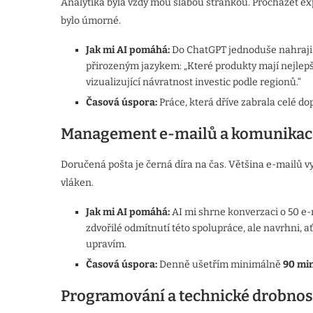
Analytika byla vždy mou slabou stránkou. Procházet ex
bylo úmorné.
Jak mi AI pomáhá:
Do ChatGPT jednoduše nahraji 
přirozeným jazykem: „Které produkty mají nejlepší 
vizualizující návratnost investic podle regionů.“
Časová úspora:
Práce, která dříve zabrala celé do
Management e-mailů a komunikac
Doručená pošta je černá díra na čas. Většina e-mailů 
vláken.
Jak mi AI pomáhá:
AI mi shrne konverzaci o 50 e-
zdvořilé odmítnutí této spolupráce, ale navrhni, a
upravím.
Časová úspora:
Denně ušetřím minimálně
90 mi
Programování a technické drobnos