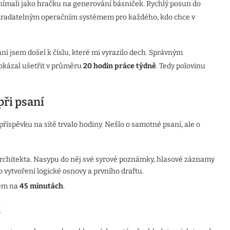
nímali jako hračku na generování básniček. Rychlý posun do
ostradatelným operačním systémem pro každého, kdo chce v
ání jsem došel k číslu, které mi vyrazilo dech. Správným
okázal ušetřit v průměru
20 hodin práce týdně
. Tedy polovinu
při psaní
íspěvku na sítě trvalo hodiny. Nešlo o samotné psaní, ale o
chitekta. Nasypu do něj své syrové poznámky, hlasové záznamy
 vytvoření logické osnovy a prvního draftu.
sem na
45 minutách
.
k