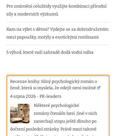
Pro zmírnění celulitidy využijte kombinaci přírodní
síly a moderních výzkumů
Kam na výlet s dětmi? Vydejte se za dobrodružstvím
mezi papoušky, motýly a exotickými rostlinami
5 výhod, které vaší zahradě dodá vodní mlha
Recenze knihy: Silný psychologický román o
ženě, která si myslela, že odejít není možné
4 srpna 2026
-
PR-leaders
Některé psychologické
romány čtenáře baví. Jiné v nich
zanechají stopu ještě dlouho po
dočtení poslední stránky. Právě mezi takové