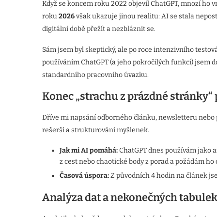
Když se koncem roku 2022 objevil ChatGPT, mnozí ho v
roku
2026
však ukazuje jinou realitu: AI se stala nep
digitální době přežít a nezbláznit se.
Sám jsem byl skeptický, ale po roce intenzivního testov
používáním ChatGPT (a jeho pokročilých funkcí) jsem d
standardního pracovního úvazku.
Konec „strachu z prázdné stránky“ 
Dříve mi napsání odborného článku, newsletteru nebo př
rešerši a strukturování myšlenek.
Jak mi AI pomáhá:
ChatGPT dnes používám jako ar
z cest nebo chaotické body z porad a požádám ho o
Časová úspora:
Z původních 4 hodin na článek j
Analýza dat a nekonečných tabule