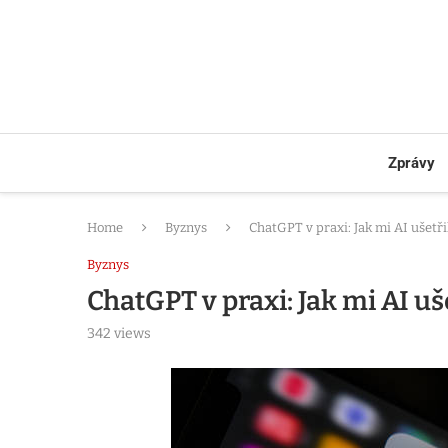
Zprávy
Home
Byznys
ChatGPT v praxi: Jak mi AI ušetř
Byznys
ChatGPT v praxi: Jak mi AI uš
342
views