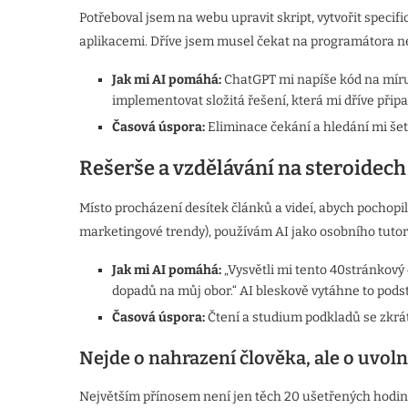
Potřeboval jsem na webu upravit skript, vytvořit spec
aplikacemi. Dříve jsem musel čekat na programátora ne
Jak mi AI pomáhá:
ChatGPT mi napíše kód na míru
implementovat složitá řešení, která mi dříve přip
Časová úspora:
Eliminace čekání a hledání mi še
Rešerše a vzdělávání na steroidech
Místo procházení desítek článků a videí, abych pochopi
marketingové trendy), používám AI jako osobního tutor
Jak mi AI pomáhá:
„Vysvětli mi tento 40stránkový d
dopadů na můj obor.“ AI bleskově vytáhne to pods
Časová úspora:
Čtení a studium podkladů se zkrát
Nejde o nahrazení člověka, ale o uvol
Největším přínosem není jen těch 20 ušetřených hodin. 