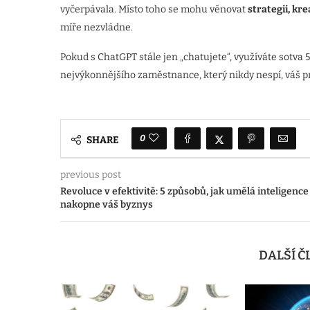
vyčerpávala. Místo toho se mohu věnovat
strategii, kr
míře nezvládne.
Pokud s ChatGPT stále jen „chatujete“, využíváte sotva 
nejvýkonnějšího zaměstnance, který nikdy nespí, váš p
0
SHARE
previous post
Revoluce v efektivitě: 5 způsobů, jak umělá inteligence
nakopne váš byznys
DALŠÍ 