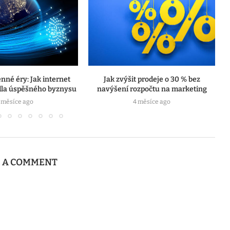
né éry: Jak internet
Jak zvýšit prodeje o 30 % bez
idla úspěšného byznysu
navýšení rozpočtu na marketing
 měsíce ago
4 měsíce ago
E A COMMENT