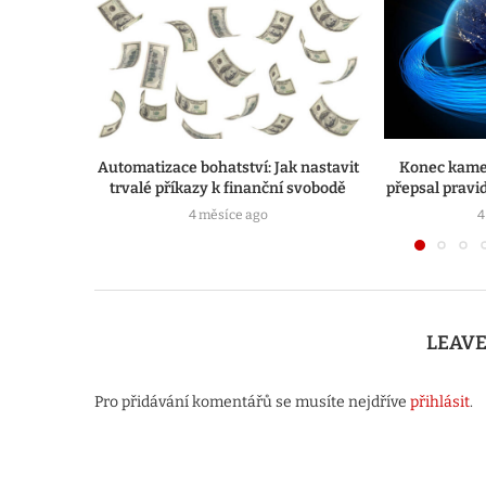
Automatizace bohatství: Jak nastavit
Konec kamen
trvalé příkazy k finanční svobodě
přepsal prav
4 měsíce ago
4
LEAV
Pro přidávání komentářů se musíte nejdříve
přihlásit
.