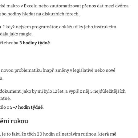
ifické makro v Excelu nebo zautomatizovat přenos dat mezi dvěma
bo hodiny hledat na diskuzních fórech.
. I když nejsem programátor, dokážu díky jeho instrukcím
adala jako magie.
tří zhruba
3 hodiny týdně
.
l novou problematiku (např. změny v legislativě nebo nové
a.
okument, jako by mi bylo 12 let, a vypiš z něj 5 nejdůležitějších
tatné.
ilo o
5–7 hodin týdně
.
nění rukou
Je to fakt, že těch 20 hodin už netrávím rutinou, která mě