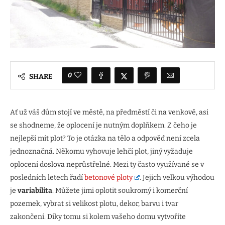
0
SHARE
Ať už váš dům stojí ve městě, na předměstí či na venkově, asi
se shodneme, že oplocení je nutným doplňkem. Z čeho je
nejlepší mít plot? To je otázka na tělo a odpověď není zcela
jednoznačná. Někomu vyhovuje lehčí plot, jiný vyžaduje
oplocení doslova neprůstřelné. Mezi ty často využívané se v
posledních letech řadí
betonové ploty
. Jejich velkou výhodou
je
variabilita
. Můžete jimi oplotit soukromý i komerční
pozemek, vybrat si velikost plotu, dekor, barvu i tvar
zakončení. Díky tomu si kolem vašeho domu vytvoříte