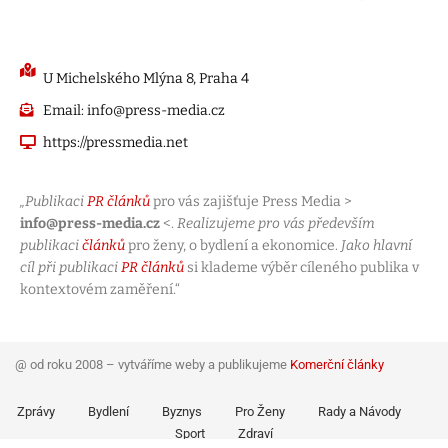
U Michelského Mlýna 8, Praha 4
Email: info@press-media.cz
https://pressmedia.net
„Publikaci
PR článků
pro vás zajišťuje Press Media >
info@press-media.cz
<.
Realizujeme pro vás především
publikaci
článků
pro ženy, o bydlení a ekonomice.
Jako hlavní
cíl při publikaci
PR článků
si klademe výběr cíleného publika v
kontextovém zaměření.“
@ od roku 2008 – vytváříme weby a publikujeme
Komerční články
Zprávy
Bydlení
Byznys
Pro Ženy
Rady a Návody
Sport
Zdraví