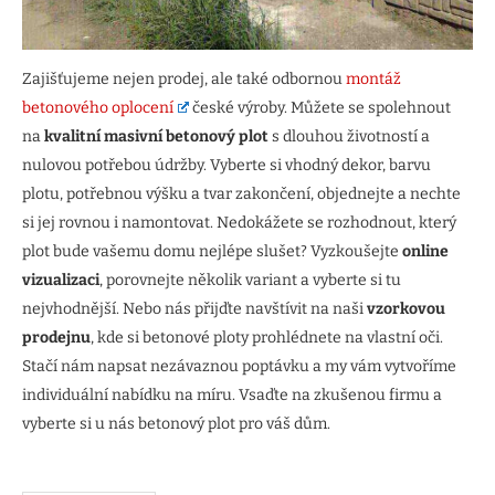
Zajišťujeme nejen prodej, ale také odbornou
montáž
betonového oplocení
české výroby. Můžete se spolehnout
na
kvalitní masivní betonový plot
s dlouhou životností a
nulovou potřebou údržby. Vyberte si vhodný dekor, barvu
plotu, potřebnou výšku a tvar zakončení, objednejte a nechte
si jej rovnou i namontovat. Nedokážete se rozhodnout, který
plot bude vašemu domu nejlépe slušet? Vyzkoušejte
online
vizualizaci
, porovnejte několik variant a vyberte si tu
nejvhodnější. Nebo nás přijďte navštívit na naši
vzorkovou
prodejnu
, kde si betonové ploty prohlédnete na vlastní oči.
Stačí nám napsat nezávaznou poptávku a my vám vytvoříme
individuální nabídku na míru. Vsaďte na zkušenou firmu a
vyberte si u nás betonový plot pro váš dům.