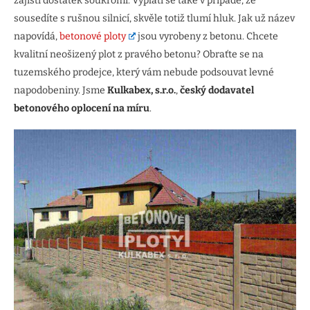
zajistí dostatek soukromí. Vyplatí se také v případě, že
sousedíte s rušnou silnicí, skvěle totiž tlumí hluk. Jak už název
napovídá,
betonové ploty
jsou vyrobeny z betonu. Chcete
kvalitní neošizený plot z pravého betonu? Obraťte se na
tuzemského prodejce, který vám nebude podsouvat levné
napodobeniny. Jsme
Kulkabex, s.r.o.
,
český dodavatel
betonového oplocení na míru
.