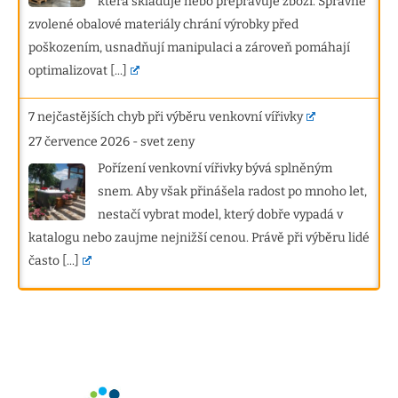
která skladuje nebo přepravuje zboží. Správně
zvolené obalové materiály chrání výrobky před
poškozením, usnadňují manipulaci a zároveň pomáhají
optimalizovat
[...]
7 nejčastějších chyb při výběru venkovní vířivky
27 července 2026
-
svet zeny
Pořízení venkovní vířivky bývá splněným
snem. Aby však přinášela radost po mnoho let,
nestačí vybrat model, který dobře vypadá v
katalogu nebo zaujme nejnižší cenou. Právě při výběru lidé
často
[...]