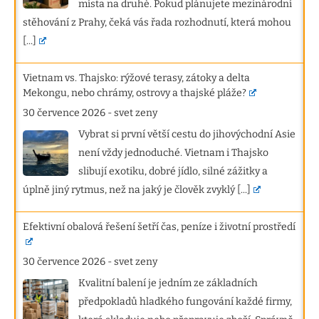
místa na druhé. Pokud plánujete mezinárodní
stěhování z Prahy, čeká vás řada rozhodnutí, která mohou
[...]
Vietnam vs. Thajsko: rýžové terasy, zátoky a delta
Mekongu, nebo chrámy, ostrovy a thajské pláže?
30 července 2026
-
svet zeny
Vybrat si první větší cestu do jihovýchodní Asie
není vždy jednoduché. Vietnam i Thajsko
slibují exotiku, dobré jídlo, silné zážitky a
úplně jiný rytmus, než na jaký je člověk zvyklý
[...]
Efektivní obalová řešení šetří čas, peníze i životní prostředí
30 července 2026
-
svet zeny
Kvalitní balení je jedním ze základních
předpokladů hladkého fungování každé firmy,