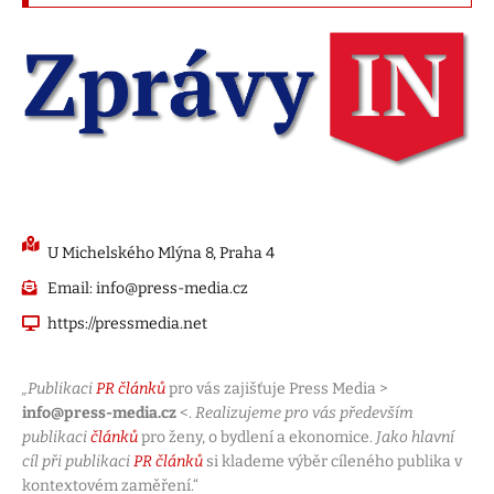
U Michelského Mlýna 8, Praha 4
Email: info@press-media.cz
https://pressmedia.net
„Publikaci
PR článků
pro vás zajišťuje Press Media >
info@press-media.cz
<.
Realizujeme pro vás především
publikaci
článků
pro ženy, o bydlení a ekonomice.
Jako hlavní
cíl při publikaci
PR článků
si klademe výběr cíleného publika v
kontextovém zaměření.“