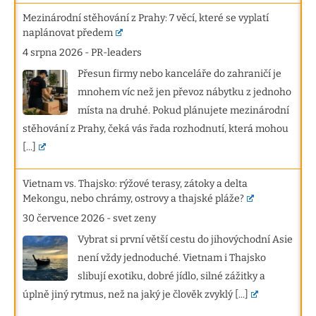
Mezinárodní stěhování z Prahy: 7 věcí, které se vyplatí
naplánovat předem
4 srpna 2026
-
PR-leaders
Přesun firmy nebo kanceláře do zahraničí je
mnohem víc než jen převoz nábytku z jednoho
místa na druhé. Pokud plánujete mezinárodní
stěhování z Prahy, čeká vás řada rozhodnutí, která mohou
[...]
Vietnam vs. Thajsko: rýžové terasy, zátoky a delta
Mekongu, nebo chrámy, ostrovy a thajské pláže?
30 července 2026
-
svet zeny
Vybrat si první větší cestu do jihovýchodní Asie
není vždy jednoduché. Vietnam i Thajsko
slibují exotiku, dobré jídlo, silné zážitky a
úplně jiný rytmus, než na jaký je člověk zvyklý
[...]