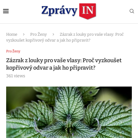
Home
Pro Ženy
Zázrak z louky pro vaše vlasy: Proč
vyzkoušet kopřivový odvar a jak ho připravit?
Pro Ženy
Zázrak z louky pro vaše vlasy: Proč vyzkoušet
kopřivový odvar a jak ho připravit?
361
views