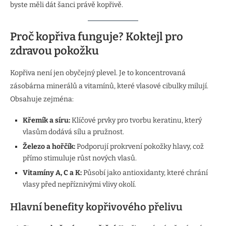
byste měli dát šanci právě kopřivě.
Proč kopřiva funguje? Koktejl pro
zdravou pokožku
Kopřiva není jen obyčejný plevel. Je to koncentrovaná
zásobárna minerálů a vitamínů, které vlasové cibulky milují.
Obsahuje zejména:
Křemík a síru:
Klíčové prvky pro tvorbu keratinu, který
vlasům dodává sílu a pružnost.
Železo a hořčík:
Podporují prokrvení pokožky hlavy, což
přímo stimuluje růst nových vlasů.
Vitamíny A, C a K:
Působí jako antioxidanty, které chrání
vlasy před nepříznivými vlivy okolí.
Hlavní benefity kopřivového přelivu