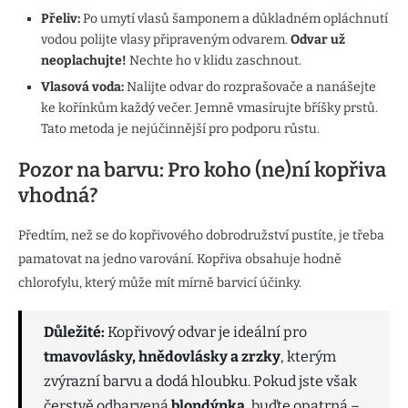
Přeliv:
Po umytí vlasů šamponem a důkladném opláchnutí
vodou polijte vlasy připraveným odvarem.
Odvar už
neoplachujte!
Nechte ho v klidu zaschnout.
Vlasová voda:
Nalijte odvar do rozprašovače a nanášejte
ke kořínkům každý večer. Jemně vmasírujte bříšky prstů.
Tato metoda je nejúčinnější pro podporu růstu.
Pozor na barvu: Pro koho (ne)ní kopřiva
vhodná?
Předtím, než se do kopřivového dobrodružství pustíte, je třeba
pamatovat na jedno varování. Kopřiva obsahuje hodně
chlorofylu, který může mít mírně barvicí účinky.
Důležité:
Kopřivový odvar je ideální pro
tmavovlásky, hnědovlásky a zrzky
, kterým
zvýrazní barvu a dodá hloubku. Pokud jste však
čerstvě odbarvená
blondýnka
, buďte opatrná –