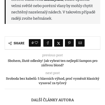
velmi světlé nebo porézní vlasy by mohly chytit
nechtěný nazelenalý nádech. V takovém případě
raději zvolte heřmánek.
0
SHARE
previous post
Sbohem, žluté odlesky! Jak vybrat ten nejlepší šampon pro
zářivou blond?
next post
Svoboda bez kabelů: 5 hlavních výhod, proč vyměnit klasický
vysavač za tyčový
DALŠÍ ČLÁNKY AUTORA