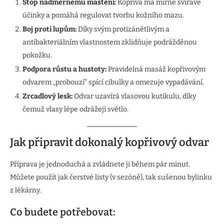
Stop nadměrnému maštění:
Kopřiva má mírně svíravé
účinky a pomáhá regulovat tvorbu kožního mazu.
Boj proti lupům:
Díky svým protizánětlivým a
antibakteriálním vlastnostem zklidňuje podrážděnou
pokožku.
Podpora růstu a hustoty:
Pravidelná masáž kopřivovým
odvarem „probouzí“ spící cibulky a omezuje vypadávání.
Zrcadlový lesk:
Odvar uzavírá vlasovou kutikulu, díky
čemuž vlasy lépe odrážejí světlo.
Jak připravit dokonalý kopřivový odvar
Příprava je jednoduchá a zvládnete ji během pár minut.
Můžete použít jak čerstvé listy (v sezóně), tak sušenou bylinku
z lékárny.
Co budete potřebovat: