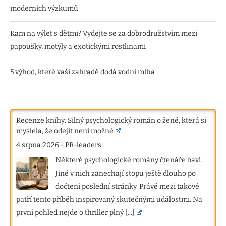
moderních výzkumů
Kam na výlet s dětmi? Vydejte se za dobrodružstvím mezi
papoušky, motýly a exotickými rostlinami
5 výhod, které vaší zahradě dodá vodní mlha
Recenze knihy: Silný psychologický román o ženě, která si
myslela, že odejít není možné
4 srpna 2026
-
PR-leaders
Některé psychologické romány čtenáře baví.
Jiné v nich zanechají stopu ještě dlouho po
dočtení poslední stránky. Právě mezi takové
patří tento příběh inspirovaný skutečnými událostmi. Na
první pohled nejde o thriller plný
[...]