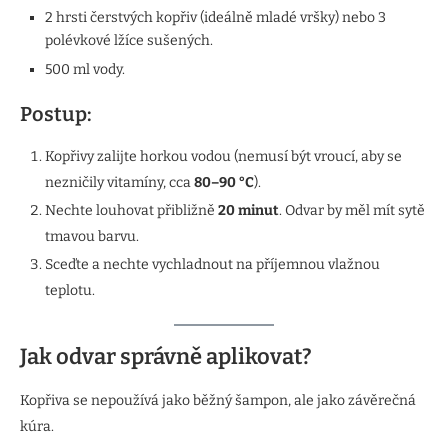
2 hrsti čerstvých kopřiv (ideálně mladé vršky) nebo 3
polévkové lžíce sušených.
500 ml vody.
Postup:
Kopřivy zalijte horkou vodou (nemusí být vroucí, aby se
nezničily vitamíny, cca
80–90 °C
).
Nechte louhovat přibližně
20 minut
. Odvar by měl mít sytě
tmavou barvu.
Sceďte a nechte vychladnout na příjemnou vlažnou
teplotu.
Jak odvar správně aplikovat?
Kopřiva se nepoužívá jako běžný šampon, ale jako závěrečná
kúra.