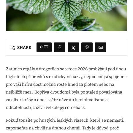
0
SHARE
Zatímco regály v drogeriích se v roce 2026 prohýbají pod tíhou
high-tech přípravků s exotickými názvy, nejmocnější spojenec
pro vaši hřívu dost možná roste hned za plotem nebo na
nejbližší mezi. Kopřiva dvoudomá byla po staletí považována
za elixír krásy a dnes, v éře návratu k minimalismu a
udržitelnosti, zažívá velkolepý comeback.
Pokud toužíte po hustých, lesklých vlasech, které se nemastí,
zapomeňte na chvíli na drahou chemii. Tady je důvod, proč