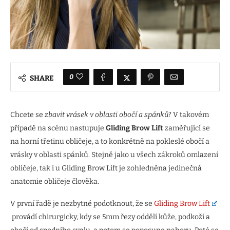
0
SHARE
Chcete se
zbavit vrásek v oblasti obočí a spánků
? V takovém
případě na scénu nastupuje
Gliding Brow Lift
zaměřující se
na horní třetinu obličeje, a to konkrétně na pokleslé obočí a
vrásky v oblasti spánků. Stejně jako u všech zákroků omlazení
obličeje, tak i u Gliding Brow Lift je zohledněna jedinečná
anatomie obličeje člověka.
V první řadě je nezbytné podotknout, že se
Gliding Brow Lift
provádí chirurgicky, kdy se 5mm řezy oddělí kůže, podkoží a