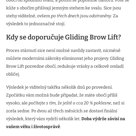
obočí od spodního svalu, a potom se poposune nahoru. Poté se
kůže s obočím přišívají jemným stehem ke svalu. Sice jsou
stehy viditelné, ovšem
po třech dnech jsou odstraněny
. Za
výsledek to jednoznačně stojí.
Kdy se doporučuje Gliding Brow Lift?
Proces stárnutí sice není možné navždy zastavit, nicméně
můžete moderními zákroky eliminovat jeho projevy. Gliding
Brow Lift pozvedne obočí, redukuje vrásky a celkově omladí
obličej.
Výsledek je viditelný takřka několik dnů po provedení.
Zpočátku vám možná bude připadat, že máte obočí příliš
vysoko, ale
počítejte s tím, že ještě o cca 20 % poklesne
, než si
zcela sedne. Po dvou až třech měsících se dostaví finální
výsledek, který vám vydrží několik let.
Doba výdrže závisí na
vašem věku i životosprávě
.