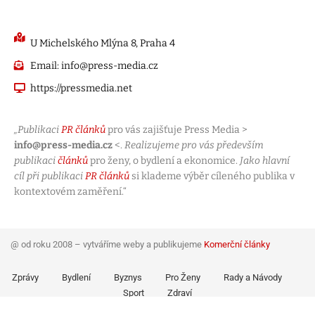
U Michelského Mlýna 8, Praha 4
Email: info@press-media.cz
https://pressmedia.net
„Publikaci
PR článků
pro vás zajišťuje Press Media >
info@press-media.cz
<.
Realizujeme pro vás především
publikaci
článků
pro ženy, o bydlení a ekonomice.
Jako hlavní
cíl při publikaci
PR článků
si klademe výběr cíleného publika v
kontextovém zaměření.“
@ od roku 2008 – vytváříme weby a publikujeme
Komerční články
Zprávy
Bydlení
Byznys
Pro Ženy
Rady a Návody
Sport
Zdraví