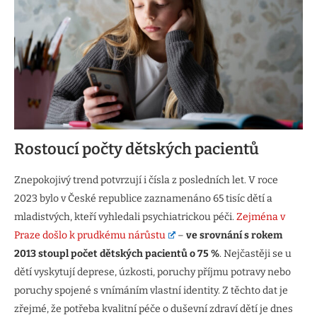
Rostoucí počty dětských pacientů
Znepokojivý trend potvrzují i čísla z posledních let. V roce
2023 bylo v České republice zaznamenáno 65 tisíc dětí a
mladistvých, kteří vyhledali psychiatrickou péči.
Zejména v
Praze došlo k prudkému nárůstu
–
ve srovnání s rokem
2013 stoupl počet dětských pacientů o 75 %
. Nejčastěji se u
dětí vyskytují deprese, úzkosti, poruchy příjmu potravy nebo
poruchy spojené s vnímáním vlastní identity. Z těchto dat je
zřejmé, že potřeba kvalitní péče o duševní zdraví dětí je dnes