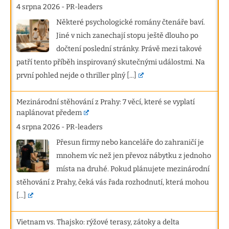
4 srpna 2026
-
PR-leaders
Některé psychologické romány čtenáře baví.
Jiné v nich zanechají stopu ještě dlouho po
dočtení poslední stránky. Právě mezi takové
patří tento příběh inspirovaný skutečnými událostmi. Na
první pohled nejde o thriller plný
[...]
Mezinárodní stěhování z Prahy: 7 věcí, které se vyplatí
naplánovat předem
4 srpna 2026
-
PR-leaders
Přesun firmy nebo kanceláře do zahraničí je
mnohem víc než jen převoz nábytku z jednoho
místa na druhé. Pokud plánujete mezinárodní
stěhování z Prahy, čeká vás řada rozhodnutí, která mohou
[...]
Vietnam vs. Thajsko: rýžové terasy, zátoky a delta