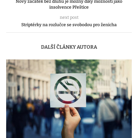
Nový začátek bez dluhů je možný díky možnosti jako
insolvence Přeštice
next post
Striptérky na rozlučce se svobodou pro ženicha
DALŠÍ ČLÁNKY AUTORA