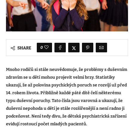
0
SHARE
Mnoho rodičů si stále neuvědomuje, že problémy s duševním
zdravím se u dětí mohou projevit velmi brzy. Statistiky
ukazují, že až polovina psychických poruch se rozvíjí už před
14. rokem života. Přibližně každé páté dítě čelí některému
typu duševní poruchy. Tato čísla jsou varovná a ukazují, že
duševní nepohoda u dětí je stále rozšířenější a není radno ji
podceňovat. Není tedy divu, že dětská psychiatrická zařízení
evidují rostoucí počet mladých pacientů.