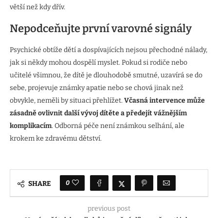
větší než kdy dřív.
Nepodceňujte první varovné signály
Psychické obtíže dětí a dospívajících nejsou přechodné nálady,
jak si někdy mohou dospělí myslet. Pokud si rodiče nebo
učitelé všimnou, že dítě je dlouhodobě smutné, uzavírá se do
sebe, projevuje známky apatie nebo se chová jinak než
obvykle, neměli by situaci přehlížet.
Včasná intervence může
zásadně ovlivnit další vývoj dítěte a předejít vážnějším
komplikacím
. Odborná péče není známkou selhání, ale
krokem ke zdravému dětství.
0
SHARE
previous post