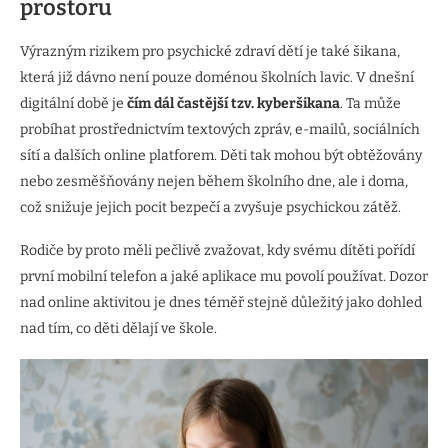
prostoru
Výrazným rizikem pro psychické zdraví dětí je také šikana,
která již dávno není pouze doménou školních lavic. V dnešní
digitální době je
čím dál častější tzv. kyberšikana
. Ta může
probíhat prostřednictvím textových zpráv, e-mailů, sociálních
sítí a dalších online platforem. Děti tak mohou být obtěžovány
nebo zesměšňovány nejen během školního dne, ale i doma,
což snižuje jejich pocit bezpečí a zvyšuje psychickou zátěž.
Rodiče by proto měli pečlivě zvažovat, kdy svému dítěti pořídí
první mobilní telefon a jaké aplikace mu povolí používat. Dozor
nad online aktivitou je dnes téměř stejně důležitý jako dohled
nad tím, co děti dělají ve škole.