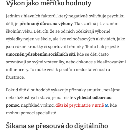
Výkon jako měřítko hodnoty
Jedním z hlavních faktorů, který negativně ovlivňuje psychiku
dětí, je
přehnaný důraz na výkony
. Tlak začíná již v raném
školním věku. Děti cítí, že se od nich očekávají výborné
výsledky nejen ve škole, ale i ve volnočasových aktivitách, jako
jsou různé kroužky či sportovní tréninky. Tento tlak je ještě
umocněn působením sociálních sítí
, kde se děti často
srovnávají se svými vrstevníky, nebo dokonce s idealizovanými
influencery. To může vést k pocitům nedostatečnosti a
frustrace.
Pokud dítě dlouhodobě vykazuje příznaky smutku, nezájmu
nebo úzkostných stavů, je na místě
vyhledat odbornou
pomoc
, například v rámci
dětské psychiatrie v Brně
, kde
mohou pomoci specialisté.
Šikana se přesouvá do digitálního