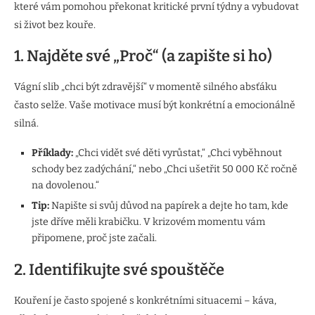
které vám pomohou překonat kritické první týdny a vybudovat
si život bez kouře.
1. Najděte své „Proč“ (a zapište si ho)
Vágní slib „chci být zdravější“ v momentě silného absťáku
často selže. Vaše motivace musí být konkrétní a emocionálně
silná.
Příklady:
„Chci vidět své děti vyrůstat,“ „Chci vyběhnout
schody bez zadýchání,“ nebo „Chci ušetřit 50 000 Kč ročně
na dovolenou.“
Tip:
Napište si svůj důvod na papírek a dejte ho tam, kde
jste dříve měli krabičku. V krizovém momentu vám
připomene, proč jste začali.
2. Identifikujte své spouštěče
Kouření je často spojené s konkrétními situacemi – káva,