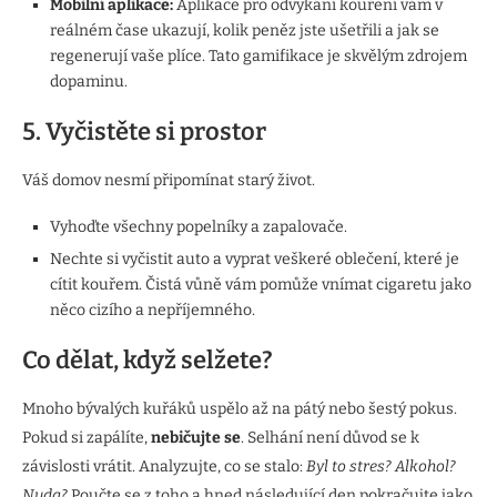
Mobilní aplikace:
Aplikace pro odvykání kouření vám v
reálném čase ukazují, kolik peněz jste ušetřili a jak se
regenerují vaše plíce. Tato gamifikace je skvělým zdrojem
dopaminu.
5. Vyčistěte si prostor
Váš domov nesmí připomínat starý život.
Vyhoďte všechny popelníky a zapalovače.
Nechte si vyčistit auto a vyprat veškeré oblečení, které je
cítit kouřem. Čistá vůně vám pomůže vnímat cigaretu jako
něco cizího a nepříjemného.
Co dělat, když selžete?
Mnoho bývalých kuřáků uspělo až na pátý nebo šestý pokus.
Pokud si zapálíte,
nebičujte se
. Selhání není důvod se k
závislosti vrátit. Analyzujte, co se stalo:
Byl to stres? Alkohol?
Nuda?
Poučte se z toho a hned následující den pokračujte jako