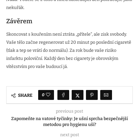
nekuřák.
Závěrem
Skoncovat s kouřením není ztráta „přítele“, ale zisk svobody.
Vaše tělo začne regenerovat už 20 minut po poslední cigaretě
(tlak a tep se vrátí do normálu). Za rok bude vaše riziko
infarktu poloviční. Každý den bez cigarety je obrovským
vítězstvím pro vaše budoucí já.
0
SHARE
previous post
Zapomeňte na vatové tyčinky: Je ušní sprcha bezpečnější
metodou pro hygienu uší?
next post