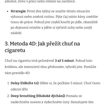
alkohol, stres v práci nebo čekání na zastávce.
Strategie:
První dva týdny se snažte těmto situacím
vyhnout nebo změnit rutinu. Pijte čaj místo kávy, změňte
trasu do práce. Pokud jste zvyklí kouřit po jídle, okamžitě
po dojezení vstaňte a jděte si vyčistit zuby nebo umýt
nádobí.
3. Metoda 4D: Jak přežít chuť na
cigaretu
Chuť na cigaretu trvá průměrně
3 až 5 minut
. Pokud tuto
krátkou, ale intenzivní vlnu překonáte, vyhráli jste. Pomůže
vám pravidlo 4D:
Delay (Odložte to):
Slíbte si, že počkáte 5 minut. Chuť často
odezní dřív.
Deep breathing (Hluboké dýchání):
Pomalu se
nadechněte nosem a vydechněte ústy. Simulujete tím