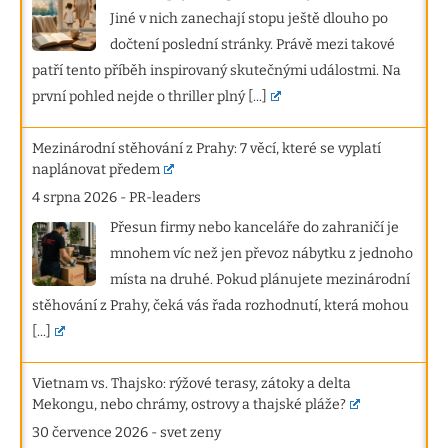
Jiné v nich zanechají stopu ještě dlouho po
dočtení poslední stránky. Právě mezi takové
patří tento příběh inspirovaný skutečnými událostmi. Na
první pohled nejde o thriller plný
[...]
Mezinárodní stěhování z Prahy: 7 věcí, které se vyplatí
naplánovat předem
4 srpna 2026
-
PR-leaders
Přesun firmy nebo kanceláře do zahraničí je
mnohem víc než jen převoz nábytku z jednoho
místa na druhé. Pokud plánujete mezinárodní
stěhování z Prahy, čeká vás řada rozhodnutí, která mohou
[...]
Vietnam vs. Thajsko: rýžové terasy, zátoky a delta
Mekongu, nebo chrámy, ostrovy a thajské pláže?
30 července 2026
-
svet zeny