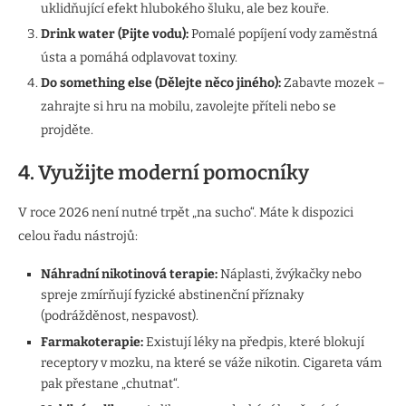
uklidňující efekt hlubokého šluku, ale bez kouře.
Drink water (Pijte vodu):
Pomalé popíjení vody zaměstná
ústa a pomáhá odplavovat toxiny.
Do something else (Dělejte něco jiného):
Zabavte mozek –
zahrajte si hru na mobilu, zavolejte příteli nebo se
projděte.
4. Využijte moderní pomocníky
V roce 2026 není nutné trpět „na sucho“. Máte k dispozici
celou řadu nástrojů:
Náhradní nikotinová terapie:
Náplasti, žvýkačky nebo
spreje zmírňují fyzické abstinenční příznaky
(podrážděnost, nespavost).
Farmakoterapie:
Existují léky na předpis, které blokují
receptory v mozku, na které se váže nikotin. Cigareta vám
pak přestane „chutnat“.