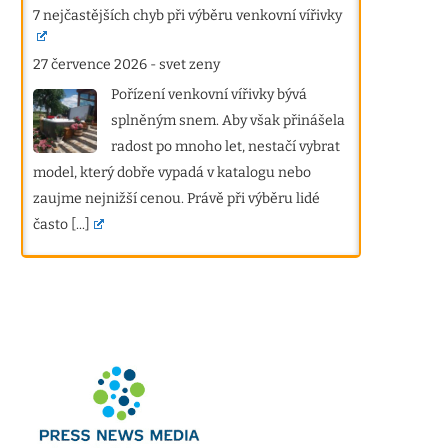
7 nejčastějších chyb při výběru venkovní vířivky
27 července 2026
-
svet zeny
Pořízení venkovní vířivky bývá
splněným snem. Aby však přinášela
radost po mnoho let, nestačí vybrat
model, který dobře vypadá v katalogu nebo
zaujme nejnižší cenou. Právě při výběru lidé
často
[...]
Finská sauna pro dva a nový způsob
Snubní prsteny z chirurgick
domácí relaxace
jako elegantní alternativa 
3 měsíce ago
3 měsíce ago