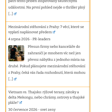
patří tento příběh inspirovaný skutečnými
událostmi. Na první pohled nejde o thriller plný
[...]
Mezinárodní stěhování z Prahy: 7 věcí, které se
vyplatí naplánovat předem
4 srpna 2026
-
PR-leaders
Přesun firmy nebo kanceláře do
zahraničí je mnohem víc než jen
převoz nábytku z jednoho místa na
druhé. Pokud plánujete mezinárodní stěhování
z Prahy, čeká vás řada rozhodnutí, která mohou
[...]
Vietnam vs. Thajsko: rýžové terasy, zátoky a
delta Mekongu, nebo chrámy, ostrovy a thajské
pláže?
30 července 2026
-
svet zeny