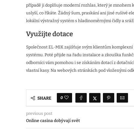
případě ji doplňuje moderní rozhlas, který je mnohem kv
uslyší, co říkáte. Žádný šum, praskání ani jiné rušivé 
lokální výstražný systém s hladinoměrnými čidly a sráž
Využijte dotace
Společnost EL-MIK zajišťuje svým klientům komplexní 
systému. Poté přijde na řadu instalace a zkouška funk
odborníci vám pomohou i se získáním dotací z dotačníc
vlastní kasy. Na webových stránkách pod vloženými odka
0
SHARE
previous post
Online casina dobývají svět