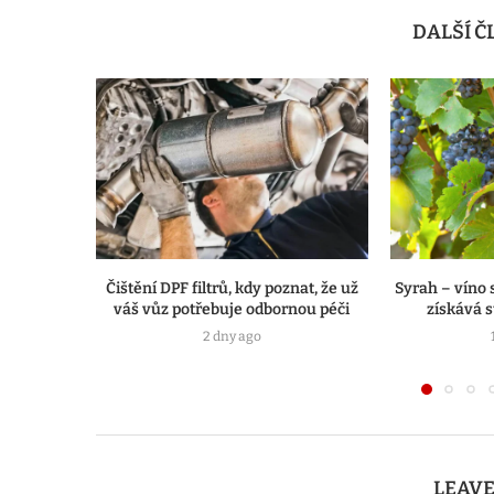
DALŠÍ 
Čištění DPF filtrů, kdy poznat, že už
Syrah – víno 
váš vůz potřebuje odbornou péči
získává s
2 dny ago
LEAV