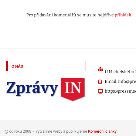
Pro přidávání komentářů se musíte nejdříve
přihlásit
.
O NÁS
U Michelského M
Email: info@pr
https://pressme
@ od roku 2008 – vytváříme weby a publikujeme
Komerční články