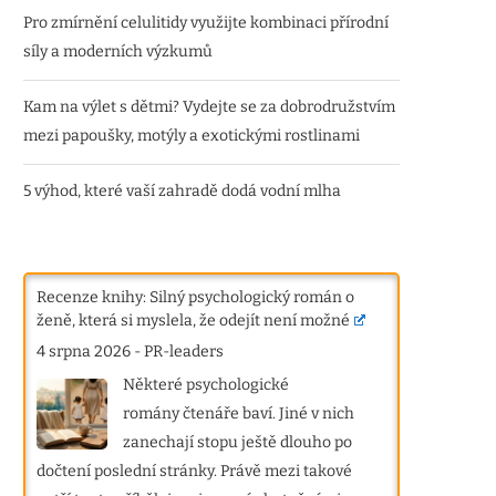
Pro zmírnění celulitidy využijte kombinaci přírodní
síly a moderních výzkumů
Kam na výlet s dětmi? Vydejte se za dobrodružstvím
mezi papoušky, motýly a exotickými rostlinami
5 výhod, které vaší zahradě dodá vodní mlha
Recenze knihy: Silný psychologický román o
ženě, která si myslela, že odejít není možné
4 srpna 2026
-
PR-leaders
Některé psychologické
romány čtenáře baví. Jiné v nich
zanechají stopu ještě dlouho po
dočtení poslední stránky. Právě mezi takové