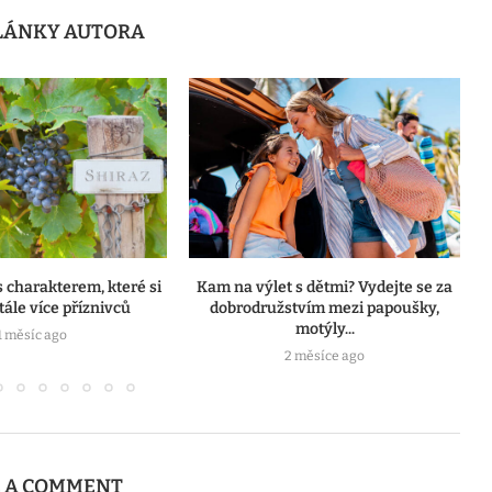
ČLÁNKY AUTORA
s charakterem, které si
Kam na výlet s dětmi? Vydejte se za
tále více příznivců
dobrodružstvím mezi papoušky,
motýly...
1 měsíc ago
2 měsíce ago
E A COMMENT