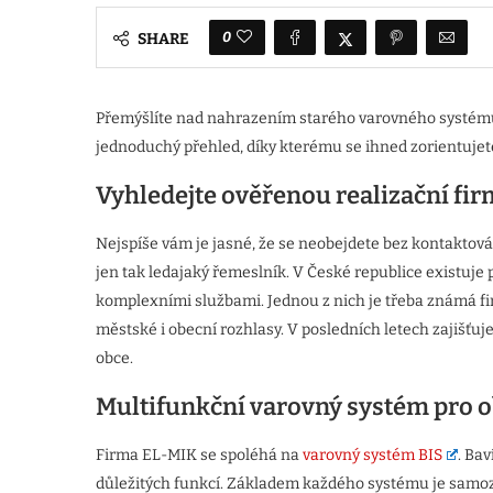
0
SHARE
Přemýšlíte nad nahrazením starého varovného systému 
jednoduchý přehled, díky kterému se ihned zorientujete. 
Vyhledejte ověřenou realizační fi
Nejspíše vám je jasné, že se neobejdete bez kontaktová
jen tak ledajaký řemeslník. V České republice existuje
komplexními službami. Jednou z nich je třeba známá fir
městské i obecní rozhlasy. V posledních letech zajišťuj
obce.
Multifunkční varovný systém pro 
Firma EL-MIK se spoléhá na
varovný systém BIS
. Ba
důležitých funkcí. Základem každého systému je samozř