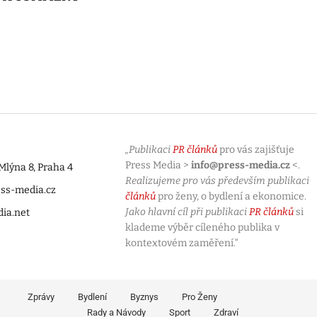
„Publikaci
PR článků
pro vás zajišťuje
Press Media >
info@press-media.cz
<.
lýna 8, Praha 4
Realizujeme pro vás především publikaci
ess-media.cz
článků
pro ženy, o bydlení a ekonomice.
Jako hlavní cíl při publikaci
PR článků
si
dia.net
klademe výběr cíleného publika v
kontextovém zaměření.“
Zprávy
Bydlení
Byznys
Pro Ženy
Rady a Návody
Sport
Zdraví