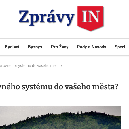
Bydlení
Byznys
Pro Ženy
Rady a Návody
Sport
 varovného systému do vašeho města?
ovného systému do vašeho města?