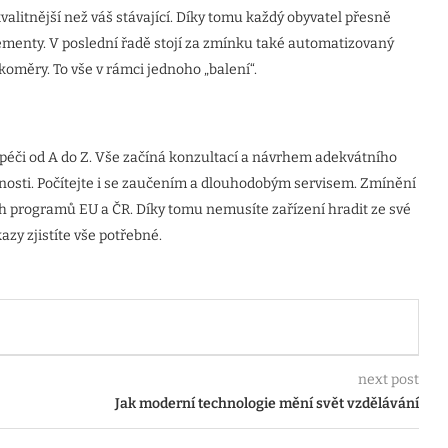
alitnější než váš stávající. Díky tomu každý obyvatel přesně
elementy. V poslední řadě stojí za zmínku také automatizovaný
koměry. To vše v rámci jednoho „balení“.
péči od A do Z. Vše začíná konzultací a návrhem adekvátního
čnosti. Počítejte i se zaučením a dlouhodobým servisem. Zmínění
h programů EU a ČR. Díky tomu nemusíte zařízení hradit ze své
zy zjistíte vše potřebné.
next post
Jak moderní technologie mění svět vzdělávání