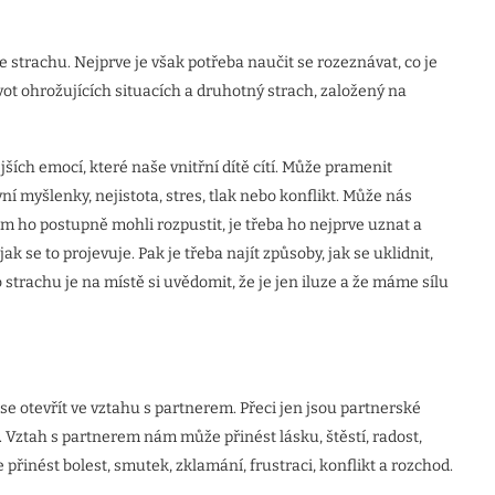
 strachu. Nejprve je však potřeba naučit se rozeznávat, co je
ivot ohrožujících situacích a druhotný strach, založený na
jších emocí, které naše vnitřní dítě cítí. Může pramenit
ní myšlenky, nejistota, stres, tlak nebo konflikt. Může nás
m ho postupně mohli rozpustit, je třeba ho nejprve uznat a
ak se to projevuje. Pak je třeba najít způsoby, jak se uklidnit,
strachu je na místě si uvědomit, že je jen iluze a že máme sílu
 se otevřít ve vztahu s partnerem. Přeci jen jsou partnerské
. Vztah s partnerem nám může přinést lásku, štěstí, radost,
přinést bolest, smutek, zklamání, frustraci, konflikt a rozchod.