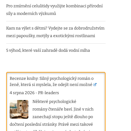
Pro zmírnění celulitidy využijte kombinaci přírodní
síly a moderních výzkumů
Kam na výlet s dětmi? Vydejte se za dobrodružstvím
mezi papoušky, motýly a exotickými rostlinami
5 výhod, které vaší zahradě dodá vodní mlha
Recenze knihy: Silný psychologický román o
ženě, která si myslela, že odejít není možné
4 srpna 2026
-
PR-leaders
Některé psychologické
romány čtenáře baví. Jiné v nich
zanechají stopu ještě dlouho po
dočtení poslední stránky. Právě mezi takové