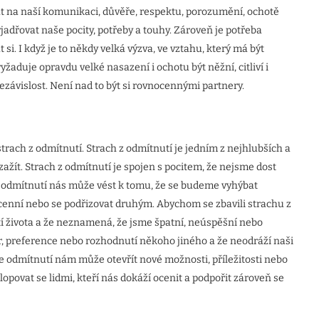
at na naší komunikaci, důvěře, respektu, porozumění, ochotě
vyjadřovat naše pocity, potřeby a touhy. Zároveň je potřeba
. I když je to někdy velká výzva, ve vztahu, který má být
yžaduje opravdu velké nasazení i ochotu být něžní, citliví i
ezávislost. Není nad to být si rovnocennými partnery.
strach z odmítnutí. Strach z odmítnutí je jedním z nejhlubších a
zažít. Strach z odmítnutí je spojen s pocitem, že nejsme dost
 z odmítnutí nás může vést k tomu, že se budeme vyhýbat
ěcenní nebo se podřizovat druhým. Abychom se zbavili strachu z
tí života a že neznamená, že jsme špatní, neúspěšní nebo
or, preference nebo rozhodnutí někoho jiného a že neodráží naši
 že odmítnutí nám může otevřít nové možnosti, příležitosti nebo
opovat se lidmi, kteří nás dokáží ocenit a podpořit zároveň se