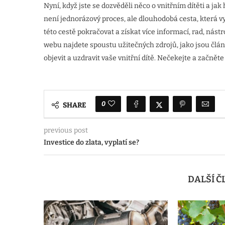
Nyní, když jste se dozvěděli něco o vnitřním dítěti a jak
není jednorázový proces, ale dlouhodobá cesta, která v
této cestě pokračovat a získat více informací, rad, nást
webu najdete spoustu užitečných zdrojů, jako jsou člá
objevit a uzdravit vaše vnitřní dítě. Nečekejte a začněte
0
SHARE
previous post
Investice do zlata, vyplatí se?
DALŠÍ 