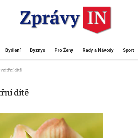
Bydlení
Byznys
Pro Ženy
Rady a Návody
Sport
 vnitřní dítě
třní dítě