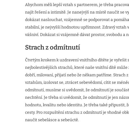
Abychom měli lepší vztah s partnerem, je třeba pracov
najít řešení a intimitě. Je nanejvýš na místě naučit se 
dokázat naslouchat, vzájemně se podporovat a pomáhat si
stabilní, je nejvyšší hodnotou upřímnost. Zdravý vztah v
vášniví. Dokázat si vzájemně dávat prostor, svobodu a n
Strach z odmítnutí
Čtvrtým krokem k uzdravení vnitřního dítěte je vyřešit 
nejbolestivějších strachů, které naše vnitřní dítě může 
dobří, milovaní, přijatí nebo že někam patříme. Strach
vztahům, izolovat se, ztrácet sebevědomí, cítit se mén
odmítnutí, musíme si uvědomit, že odmítnutí je součás
nechtění. Je třeba si uvědomit, že odmítnutí je jen náz
hodnotu, kvalitu nebo identitu. Je třeba také připustit,
cesty. Pro rozpuštění strachu z odmítnutí je vhodné obkl
naučit sebelásce a sebeúctě.