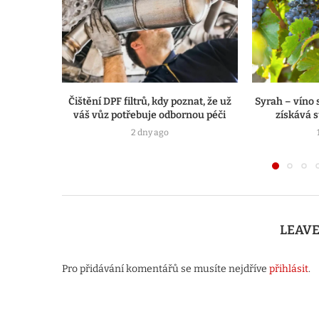
Čištění DPF filtrů, kdy poznat, že už
Syrah – víno 
váš vůz potřebuje odbornou péči
získává s
2 dny ago
LEAV
Pro přidávání komentářů se musíte nejdříve
přihlásit
.