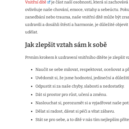
Vnitřní dítě
je část naší osobnosti, která si zachovává
ovlivňuje naše chování, emoce, vztahy a sebeúctu. Pokud
zanedbání nebo trauma, naše vnitřní dítě může být zr
uzdravili a dosáhli štěstí a harmonie, je důležité objevit
udělat.
Jak zlepšit vztah sám k sobě
Prvním krokem k uzdravení vnitřního dítěte je zlepšit v
Naučit se sebe milovat, respektovat, oceňovat a při
Uvědomit si, že jsme hodnotní, jedineční a důležití
Odpustit si za naše chyby, slabosti a nedostatky.
Dát si prostor pro růst, učení a změnu.
Naslouchat si, porozumět si a vyjadřovat naše potř
Dělat si radost, dávat si péči a vítat zábavu.
Stát se pro sebe, a to dítě v nás tím nejlepším přít