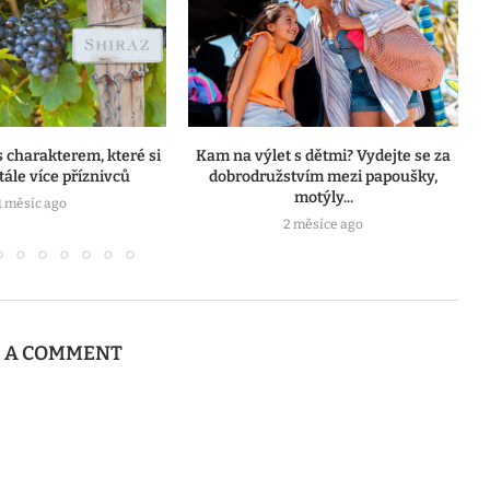
s charakterem, které si
Kam na výlet s dětmi? Vydejte se za
tále více příznivců
dobrodružstvím mezi papoušky,
motýly...
1 měsíc ago
2 měsíce ago
E A COMMENT