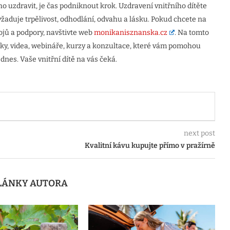
 ho uzdravit, je čas podniknout krok. Uzdravení vnitřního dítěte
yžaduje trpělivost, odhodlání, odvahu a lásku. Pokud chcete na
rojů a podpory, navštivte web
monikanisznanska.cz
. Na tomto
nky, videa, webináře, kurzy a konzultace, které vám pomohou
 dnes. Vaše vnitřní dítě na vás čeká.
next post
Kvalitní kávu kupujte přímo v pražírně
ČLÁNKY AUTORA