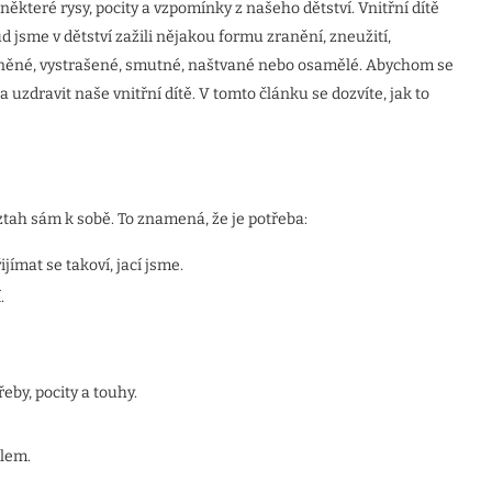
 některé rysy, pocity a vzpomínky z našeho dětství. Vnitřní dítě
 jsme v dětství zažili nějakou formu zranění, zneužití,
aněné, vystrašené, smutné, naštvané nebo osamělé. Abychom se
 a uzdravit naše vnitřní dítě. V tomto článku se dozvíte, jak to
ztah sám k sobě. To znamená, že je potřeba:
jímat se takoví, jací jsme.
.
eby, pocity a touhy.
elem.