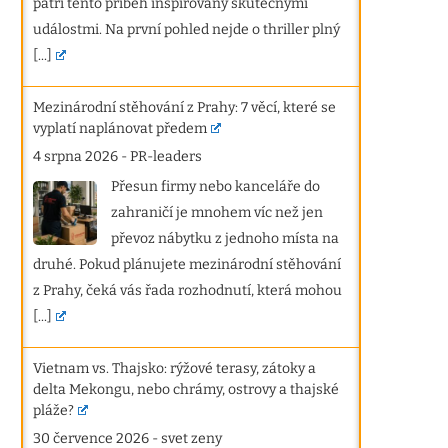
patří tento příběh inspirovaný skutečnými
událostmi. Na první pohled nejde o thriller plný
[...]
Mezinárodní stěhování z Prahy: 7 věcí, které se
vyplatí naplánovat předem
4 srpna 2026
-
PR-leaders
Přesun firmy nebo kanceláře do
zahraničí je mnohem víc než jen
převoz nábytku z jednoho místa na
druhé. Pokud plánujete mezinárodní stěhování
z Prahy, čeká vás řada rozhodnutí, která mohou
[...]
Vietnam vs. Thajsko: rýžové terasy, zátoky a
delta Mekongu, nebo chrámy, ostrovy a thajské
pláže?
30 července 2026
-
svet zeny