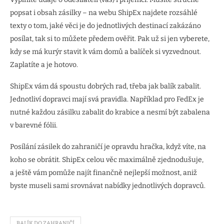
popsat i obsah zásilky – na webu ShipEx najdete rozsáhlé
texty o tom, jaké věci je do jednotlivých destinací zakázáno
posílat, tak si to můžete předem ověřit. Pak už si jen vyberete,
kdy se má kurýr stavit k vám domů a balíček si vyzvednout.
Zaplatíte a je hotovo.
ShipEx vám dá spoustu dobrých rad, třeba jak balík zabalit.
Jednotliví dopravci mají svá pravidla. Například pro FedEx je
nutné každou zásilku zabalit do krabice a nesmí být zabalena
v barevné fólii.
Posílání zásilek do zahraničí je opravdu hračka, když víte, na
koho se obrátit. ShipEx celou věc maximálně zjednodušuje,
a ještě vám pomůže najít finančně nejlepší možnost, aniž
byste museli sami srovnávat nabídky jednotlivých dopravců.
BALÍK DO ZAHRANIČÍ