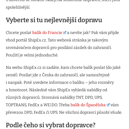
spolehlivější.
Vyberte si tu nejlevnější dopravu
Chcete poslat
balík do Francie
a nevíte jak? Pak vám přijde
vhod portál ShipEx.cz. Tato webová stránka je takovým
srovnávačem dopravců pro posílání zásilek do zahraničí.
Použití je velmi jednoduché.
Na webu ShipEx.cz si zadáte, kam chcete balík poslat (do jaké
země). Posílat jde z Česka do zahraničí, ale samozřejmě
i naopak. Poté uvedete informace o balíku – jeho rozměry
a hmotnost. Následně vám ShipEx vyhledá nabídky od
různých dopravců. Srovnává nabídky TNT, DPD, UPS,
TOPTRANS, FedEx a WE|DO. Třeba
balík do Španělska
vám
převezou DPD, FedEx či UPS. Ne všichni dopravci působí všude.
Podle čeho si vybrat dopravce?