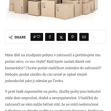
0
SHARE
Máte dítě na studijním pobytu v zahraničí a potřebujete mu
poslat něco, co mu chybí? Rádi byste zaslali dárek své
kamarádce? Chcete poslat maličkost známým do zahraničí?
Nebojte, poslat zásilku do cizí země je úplně stejně
jednoduché jako ji odeslat po Česku.
V prvé řadě zapomeňte na poštu. Služby pošty jsou bohužel
stále dost nepružné, drahé a nevyzpytatelné. U balíčků do
zahraničí se vám může běžně stát, že se vrátí nedoručené.
S důvěrou se obraťte raději na soukromé dopravce, kteří jsou