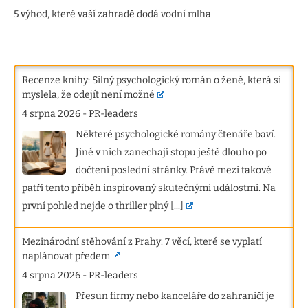
5 výhod, které vaší zahradě dodá vodní mlha
Recenze knihy: Silný psychologický román o ženě, která si
myslela, že odejít není možné
4 srpna 2026
-
PR-leaders
Některé psychologické romány čtenáře baví.
Jiné v nich zanechají stopu ještě dlouho po
dočtení poslední stránky. Právě mezi takové
patří tento příběh inspirovaný skutečnými událostmi. Na
první pohled nejde o thriller plný
[...]
Mezinárodní stěhování z Prahy: 7 věcí, které se vyplatí
naplánovat předem
4 srpna 2026
-
PR-leaders
Přesun firmy nebo kanceláře do zahraničí je