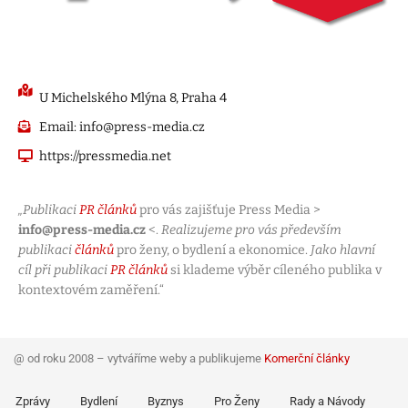
U Michelského Mlýna 8, Praha 4
Email: info@press-media.cz
https://pressmedia.net
„Publikaci
PR článků
pro vás zajišťuje Press Media >
info@press-media.cz
<.
Realizujeme pro vás především
publikaci
článků
pro ženy, o bydlení a ekonomice.
Jako hlavní
cíl při publikaci
PR článků
si klademe výběr cíleného publika v
kontextovém zaměření.“
@ od roku 2008 – vytváříme weby a publikujeme
Komerční články
Zprávy
Bydlení
Byznys
Pro Ženy
Rady a Návody