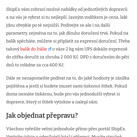
ShipEx vám zobrazí možné nabídky od jednotlivých dopravců
a na vás je vybrat si tu nejlepší. Jasným vodítkem je cena, lidé
jdou obvykle po té nejnižší. Podívejte se ale i na další
parametry, zejména na to, jak dlouho doručení trvá. Pokud na
balík spěcháte, můžete si připlatit za expresní doručení. Třeba
takový
balík do Itálie
o váze 2 kg vám UPS dokáže expresně
do zítřka doručit za zhruba 2 000 Kč. DPD s doručením do pěti
dnů to zvládne za cca 600 Kč.
Dále se nezapomeňte podívat na to, do jaké hodnoty je zásilka
pojištěna a jestli si budete muset sami tisknout štítek. Pokud
doma nemáte tiskárnu, bude pro vás jednodušší vybrat si
dopravce, který si štítek vytiskne a nalepí sám.
Jak objednat přepravu?
Všechno vyřešíte velmi jednoduše přímo přes portál ShipEx.
Vyplníte údaje o odesílateli (vás) i příjemci. Musíte stručně