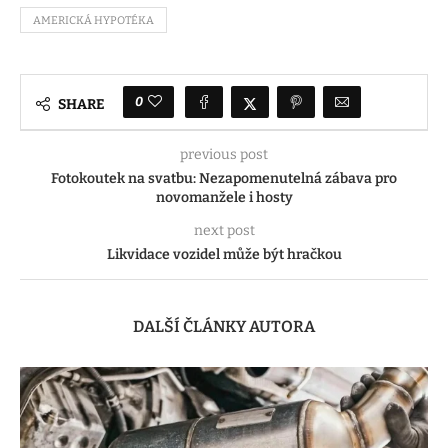
AMERICKÁ HYPOTÉKA
0
SHARE
previous post
Fotokoutek na svatbu: Nezapomenutelná zábava pro
novomanžele i hosty
next post
Likvidace vozidel může být hračkou
DALŠÍ ČLÁNKY AUTORA