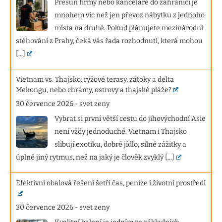
Přesun firmy nebo kanceláře do zahraničí je
mnohem víc než jen převoz nábytku z jednoho
místa na druhé. Pokud plánujete mezinárodní
stěhování z Prahy, čeká vás řada rozhodnutí, která mohou
[...]
Vietnam vs. Thajsko: rýžové terasy, zátoky a delta
Mekongu, nebo chrámy, ostrovy a thajské pláže?
30 července 2026
-
svet zeny
Vybrat si první větší cestu do jihovýchodní Asie
není vždy jednoduché. Vietnam i Thajsko
slibují exotiku, dobré jídlo, silné zážitky a
úplně jiný rytmus, než na jaký je člověk zvyklý
[...]
Efektivní obalová řešení šetří čas, peníze i životní prostředí
30 července 2026
-
svet zeny