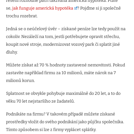
řešení rozhodně patří takzvaná americká hypotéka. Ptáte
se,
jak funguje americká hypotéka
? Pojďme si ji společně
trochu rozebrat.
Jedná se o neúčelový úvěr – získané peníze lze tedy použít na
cokoliv. Nezáleží na tom, jestli potřebujete opravit střechu,
koupit nové stroje, modernizovat vozový park či splatit jiné
dluhy.
Můžete získat až 70 % hodnoty zastavené nemovitosti. Pokud
zastavíte například firmu za 10 milionů, máte nárok na 7
milionů korun.
Splatnost se obvykle pohybuje maximálně do 20 let, a to do
věku 70 let nejstaršího ze žadatelů.
Podnikáte na firmu? V takovém případě můžete získané
prostředky vložit do svého podnikání jako půjčku společníka.
Tímto způsobem si lze z firmy vyplácet splátky.