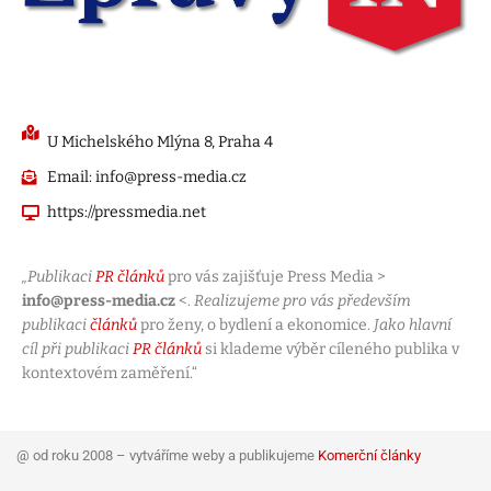
U Michelského Mlýna 8, Praha 4
Email: info@press-media.cz
https://pressmedia.net
„Publikaci
PR článků
pro vás zajišťuje Press Media >
info@press-media.cz
<.
Realizujeme pro vás především
publikaci
článků
pro ženy, o bydlení a ekonomice.
Jako hlavní
cíl při publikaci
PR článků
si klademe výběr cíleného publika v
kontextovém zaměření.“
@ od roku 2008 – vytváříme weby a publikujeme
Komerční články