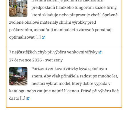
Kvalitní balení je jedním ze základních
předpokladů hladkého fungování každé firmy,
která skladuje nebo přepravuje zboží. Správně
zvolené obalové materiály chrání výrobky před
poškozením, usnadňují manipulaci a zároveň pomáhají
optimalizovat
[...]
7 nejčastějších chyb při výběru venkovní vířivky
27 července 2026
-
svet zeny
Pořízení venkovní vířivky bývá splněným
snem. Aby však přinášela radost po mnoho let,
nestačí vybrat model, který dobře vypadá v
katalogu nebo zaujme nejnižší cenou. Právě při výběru lidé
často
[...]