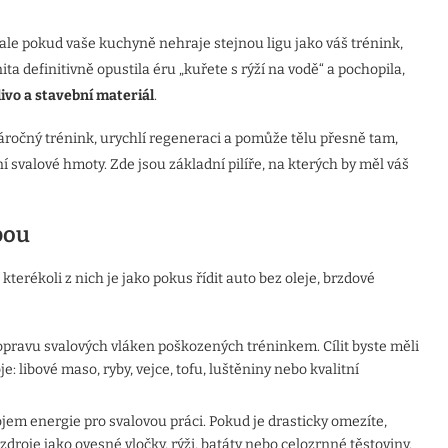
, ale pokud vaše kuchyně nehraje stejnou ligu jako váš trénink,
a definitivně opustila éru „kuřete s rýží na vodě“ a pochopila,
livo a stavební materiál
.
áročný trénink, urychlí regeneraci a pomůže tělu přesně tam,
í svalové hmoty. Zde jsou základní pilíře, na kterých by měl váš
pou
terékoli z nich je jako pokus řídit auto bez oleje, brzdové
pravu svalových vláken poškozených tréninkem. Cílit byste měli
je: libové maso, ryby, vejce, tofu, luštěniny nebo kvalitní
em energie pro svalovou práci. Pokud je drasticky omezíte,
zdroje jako ovesné vločky, rýži, batáty nebo celozrnné těstoviny.