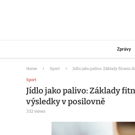
Zprávy
Home
Sport
Jídlo jako palivo: Základy fitness 
Sport
Jídlo jako palivo: Základy fit
výsledky v posilovně
332
views