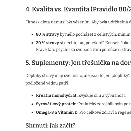
4. Kvalita vs. Kvantita (Pravidlo 80/
Fitness dieta nemusí být vězením. Aby byla udržitelná d
80 % stravy
by mělo pocházet z celistvých, minimá
20 % stravy
si nechte na „potěšení“. Kousek čokolá
Právě tato psychická svoboda vám pomůže u stravo
5. Suplementy: Jen třešnička na do
Doplňky stravy mají své místo, ale jsou to jen „doplňky
podložené vědou patří:
Kreatin monohydrát:
Zvyšuje sílu a výbušnost.
Syrovátkový protein:
Praktický zdroj bílkovin po 
Omega-3 a Vitamín D:
Pro celkové zdraví a regene
Shrnutí: Jak začít?