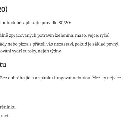
20)
louhodobě, aplikujte pravidlo 80/20:
lně zpracovaných potravin (zelenina, maso, vejce, rýže).
dy nebo pizza s přáteli vás nezastaví, pokud je základ pevný.
vání vydržet roky, nejen týdny.
rtu
“. Bez dobrého jídla a spánku fungovat nebudou. Mezi ty nejvíce
tréninku.
raci.