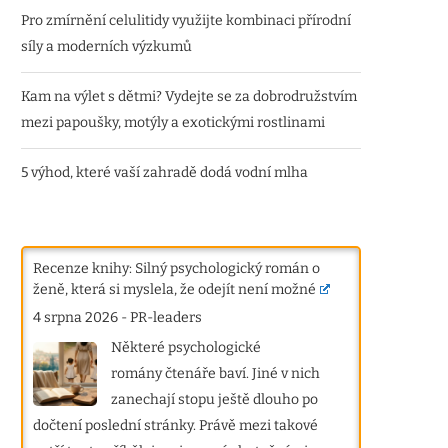
Pro zmírnění celulitidy využijte kombinaci přírodní
síly a moderních výzkumů
Kam na výlet s dětmi? Vydejte se za dobrodružstvím
mezi papoušky, motýly a exotickými rostlinami
5 výhod, které vaší zahradě dodá vodní mlha
Recenze knihy: Silný psychologický román o
ženě, která si myslela, že odejít není možné
4 srpna 2026
-
PR-leaders
Některé psychologické
romány čtenáře baví. Jiné v nich
zanechají stopu ještě dlouho po
dočtení poslední stránky. Právě mezi takové