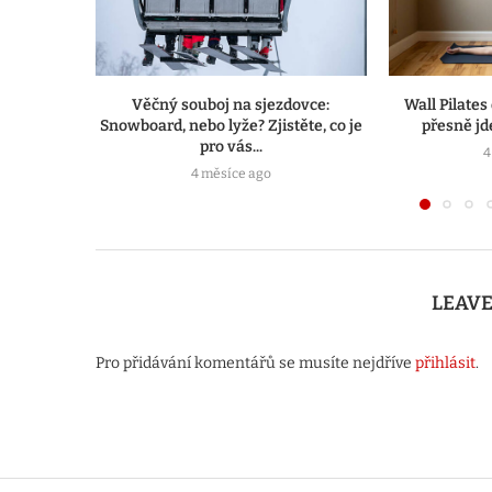
Věčný souboj na sjezdovce:
Wall Pilates
Snowboard, nebo lyže? Zjistěte, co je
přesně jde
pro vás...
4
4 měsíce ago
LEAV
Pro přidávání komentářů se musíte nejdříve
přihlásit
.