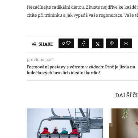
Nezačínejte radikální dietou. Zkuste nejdříve ke každému 
cítíte při tréninku a jak vypadá vaše regenerace. Vaše 
0
SHARE
previous post
Formování postavy s větrem v zádech: Proč je jízda na
kolečkových bruslích ideální kardio?
DALŠÍ 