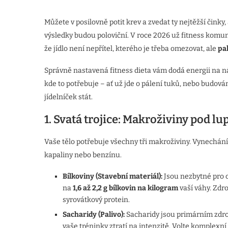
Můžete v posilovně potit krev a zvedat ty nejtěžší činky
výsledky budou poloviční. V roce 2026 už fitness komunit
že jídlo není nepřítel, kterého je třeba omezovat, ale
pa
Správně nastavená fitness dieta vám dodá energii na n
kde to potřebuje – ať už jde o pálení tuků, nebo budován
jídelníček stát.
1. Svatá trojice: Makroživiny pod lu
Vaše tělo potřebuje všechny tři makroživiny. Vynechání k
kapaliny nebo benzínu.
Bílkoviny (Stavební materiál):
Jsou nezbytné pro o
na
1,6 až 2,2 g bílkovin na kilogram
vaší váhy. Zdro
syrovátkový protein.
Sacharidy (Palivo):
Sacharidy jsou primárním zdroj
vaše tréninky ztratí na intenzitě. Volte komplexní 