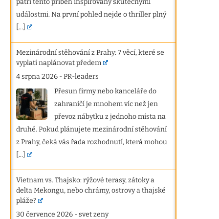
patří tento příběh inspirovaný skutečnými
událostmi. Na první pohled nejde o thriller plný
[...]
Mezinárodní stěhování z Prahy: 7 věcí, které se
vyplatí naplánovat předem
4 srpna 2026
-
PR-leaders
Přesun firmy nebo kanceláře do
zahraničí je mnohem víc než jen
převoz nábytku z jednoho místa na
druhé. Pokud plánujete mezinárodní stěhování
z Prahy, čeká vás řada rozhodnutí, která mohou
[...]
Vietnam vs. Thajsko: rýžové terasy, zátoky a
delta Mekongu, nebo chrámy, ostrovy a thajské
pláže?
30 července 2026
-
svet zeny