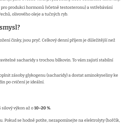
 pro produkci hormonů (včetně testosteronu) a vstřebávání
echů, olivového oleje a tučných ryb.
 smysl?
ožení činky, jsou pryč. Celkový denní příjem je důležitější než
avitelné sacharidy s trochou bílkovin. To vám zajistí stabilní
doplnit zásoby glykogenu (sacharidy) a dostat aminokyseliny ke
n po cvičení je ideální.
š silový výkon až o
10–20 %
.
. Pokud se hodně potíte, nezapomínejte na elektrolyty (hořčík,