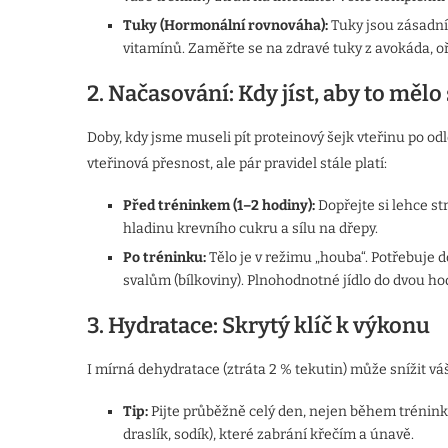
Tuky (Hormonální rovnováha):
Tuky jsou zásadní
vitamínů. Zaměřte se na zdravé tuky z avokáda, oř
2. Načasování: Kdy jíst, aby to mělo
Doby, kdy jsme museli pít proteinový šejk vteřinu po odl
vteřinová přesnost, ale pár pravidel stále platí:
Před tréninkem (1–2 hodiny):
Dopřejte si lehce str
hladinu krevního cukru a sílu na dřepy.
Po tréninku:
Tělo je v režimu „houba“. Potřebuje 
svalům (bílkoviny). Plnohodnotné jídlo do dvou hodi
3. Hydratace: Skrytý klíč k výkonu
I mírná dehydratace (ztráta 2 % tekutin) může snížit vá
Tip:
Pijte průběžně celý den, nejen během tréninku
draslík, sodík), které zabrání křečím a únavě.