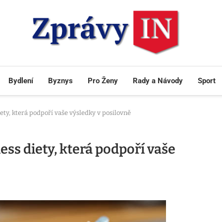
Bydlení
Byznys
Pro Ženy
Rady a Návody
Sport
diety, která podpoří vaše výsledky v posilovně
ness diety, která podpoří vaše