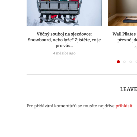
Věčný souboj na sjezdovce:
Wall Pilates
Snowboard, nebo lyže? Zjistěte, co je
přesně jde
pro vás...
4
4 měsíce ago
LEAV
Pro přidávání komentářů se musíte nejdříve
přihlásit
.