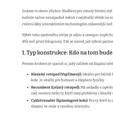
Známe to skoro všichni. Nadšení pro zdravý životní styl
euforie začne nenápadně měnit v nejdražší věšák na od
cvičení díky interaktivním technologiím zábavnější než 
Výběr toho správného stroje je alfou a omegou úspěchu
dřív než první kilogramy. Zde je návod, jak vybrat partne
1. Typ konstrukce: Kdo na tom bude
Prvním krokem je ujasnit si, jaký zážitek od šlapání oče
Klasický rotoped (Vzpřímený):
Ideální pro běžné 
kole. Je skvělý pro hubnutí a zlepšení fyzičky.
Recumbent (Ležatý rotoped):
Má sedadlo s opěrkou
zad, seniory nebo ty, kteří mají problémy s klouby 
Cyklotrenažér (Spinningové kolo):
Pro ty, kteří t
šlapání ve stoje a vysokou intenzitu.