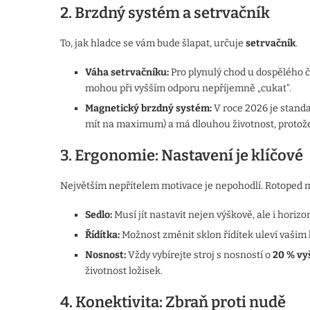
2. Brzdný systém a setrvačník
To, jak hladce se vám bude šlapat, určuje
setrvačník
.
Váha setrvačníku:
Pro plynulý chod u dospělého č
mohou při vyšším odporu nepříjemně „cukat“.
Magnetický brzdný systém:
V roce 2026 je standar
mít na maximum) a má dlouhou životnost, protože
3. Ergonomie: Nastavení je klíčové
Největším nepřítelem motivace je nepohodlí. Rotoped mus
Sedlo:
Musí jít nastavit nejen výškově, ale i horiz
Řídítka:
Možnost změnit sklon řídítek uleví vašim
Nosnost:
Vždy vybírejte stroj s nosností o
20 % vy
životnost ložisek.
4. Konektivita: Zbraň proti nudě