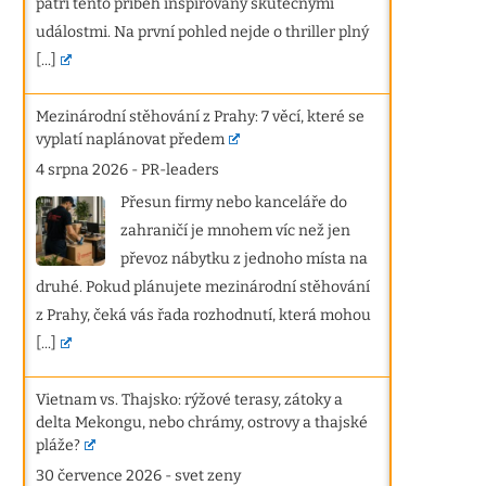
patří tento příběh inspirovaný skutečnými
událostmi. Na první pohled nejde o thriller plný
[...]
Mezinárodní stěhování z Prahy: 7 věcí, které se
vyplatí naplánovat předem
4 srpna 2026
-
PR-leaders
Přesun firmy nebo kanceláře do
zahraničí je mnohem víc než jen
převoz nábytku z jednoho místa na
druhé. Pokud plánujete mezinárodní stěhování
z Prahy, čeká vás řada rozhodnutí, která mohou
[...]
Vietnam vs. Thajsko: rýžové terasy, zátoky a
delta Mekongu, nebo chrámy, ostrovy a thajské
pláže?
30 července 2026
-
svet zeny