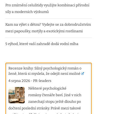
Pro zmírnění celulitidy využijte kombinaci přírodní
síly a moderních výzkumů
Kam na výlet s dětmi? Vydejte se za dobrodružstvím
mezi papoušky, motýly a exotickými rostlinami
5 výhod, které vaší zahradě dodá vodní mlha
Recenze knihy: Silný psychologický román o
ženě, která si myslela, že odejít není možné
4 srpna 2026
-
PR-leaders
Některé psychologické
romány čtenáře baví. Jiné v nich
zanechají stopu ještě dlouho po
dočtení poslední stránky. Právě mezi takové