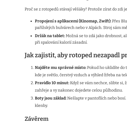
Proč se z rotopedů stávají věšáky? Protože zírat do zdi 
Propojení s aplikacemi (Kinomap, Zwift):
Přes Blu
pařížských bulvárech nebo v Alpách. Stroj sám měn
Držák na tablet:
Možná se to zdá jako drobnost, al
při spalování kalorií zásadní.
Jak zajistit, aby rotoped nezapadl 
Najděte mu správné místo:
Pokud ho uklidíte do t
kde je světlo, čerstvý vzduch a výhled (třeba na tel
Pravidlo 10 minut:
Když se vám nechce, slibte si, 
zahřeje a vy nakonec dojedete celou půlhodinu.
Boty jsou základ:
Nešlapte v pantoflích nebo bosí.
klenby.
Závěrem