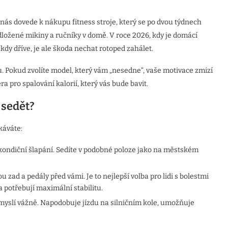
 nás dovede k nákupu fitness stroje, který se po dvou týdnech
ložené mikiny a ručníky v domě. V roce 2026, kdy je domácí
kdy dříve, je ale škoda nechat rotoped zahálet.
. Pokud zvolíte model, který vám „nesedne“, vaše motivace zmizí
ra pro spalování kalorií, který vás bude bavit.
 sedět?
káváte:
kondiční šlapání. Sedíte v podobné poloze jako na městském
 zad a pedály před vámi. Je to nejlepší volba pro lidi s bolestmi
a potřebují maximální stabilitu.
o myslí vážně. Napodobuje jízdu na silničním kole, umožňuje