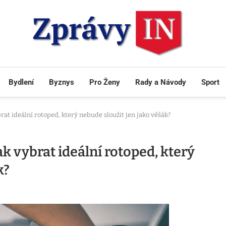
Bydlení
Byznys
Pro Ženy
Rady a Návody
Sport
brat ideální rotoped, který nebude sloužit jen jako věšák?
ak vybrat ideální rotoped, který
k?