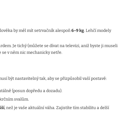
lověka by měl mít setrvačník alespoň
6–9 kg
. Lehčí modely
dem. Je tichý (můžete se dívat na televizi, aniž byste ji museli
 se v něm nic mechanicky netře.
í být nastavitelný tak, aby se přizpůsobil vaší postavě:
ontálně (posun dopředu a dozadu).
 krčním svalům.
šší
, než je vaše aktuální váha. Zajistíte tím stabilitu a delší