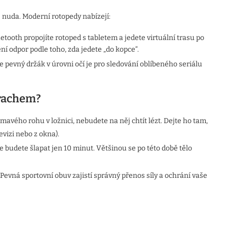
je nuda. Moderní rotopedy nabízejí:
etooth propojíte rotoped s tabletem a jedete virtuální trasu po
í odpor podle toho, zda jedete „do kopce“.
e pevný držák v úrovni očí je pro sledování oblíbeného seriálu
prachem?
mavého rohu v ložnici, nebudete na něj chtít lézt. Dejte ho tam,
evizi nebo z okna).
že budete šlapat jen 10 minut. Většinou se po této době tělo
 Pevná sportovní obuv zajistí správný přenos síly a ochrání vaše