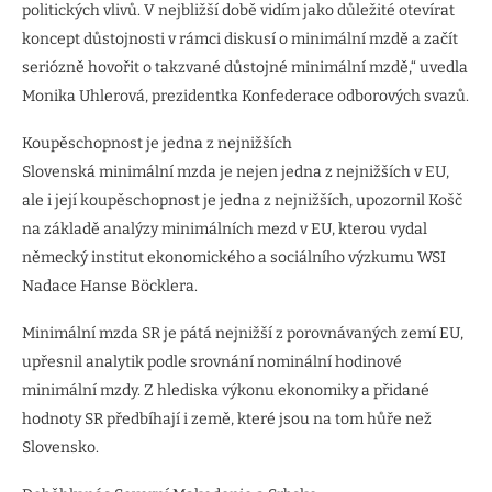
politických vlivů. V nejbližší době vidím jako důležité otevírat
koncept důstojnosti v rámci diskusí o minimální mzdě a začít
seriózně hovořit o takzvané důstojné minimální mzdě,“ uvedla
Monika Uhlerová, prezidentka Konfederace odborových svazů.
Koupěschopnost je jedna z nejnižších
Slovenská minimální mzda je nejen jedna z nejnižších v EU,
ale i její koupěschopnost je jedna z nejnižších, upozornil Košč
na základě analýzy minimálních mezd v EU, kterou vydal
německý institut ekonomického a sociálního výzkumu WSI
Nadace Hanse Böcklera.
Minimální mzda SR je pátá nejnižší z porovnávaných zemí EU,
upřesnil analytik podle srovnání nominální hodinové
minimální mzdy. Z hlediska výkonu ekonomiky a přidané
hodnoty SR předbíhají i země, které jsou na tom hůře než
Slovensko.