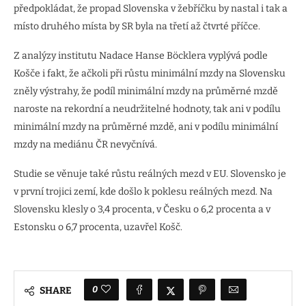
předpokládat, že propad Slovenska v žebříčku by nastal i tak a
místo druhého místa by SR byla na třetí až čtvrté příčce.
Z analýzy institutu Nadace Hanse Böcklera vyplývá podle
Košče i fakt, že ačkoli při růstu minimální mzdy na Slovensku
zněly výstrahy, že podíl minimální mzdy na průměrné mzdě
naroste na rekordní a neudržitelné hodnoty, tak ani v podílu
minimální mzdy na průměrné mzdě, ani v podílu minimální
mzdy na mediánu ČR nevyčnívá.
Studie se věnuje také růstu reálných mezd v EU. Slovensko je
v první trojici zemí, kde došlo k poklesu reálných mezd. Na
Slovensku klesly o 3,4 procenta, v Česku o 6,2 procenta a v
Estonsku o 6,7 procenta, uzavřel Košč.
0
SHARE