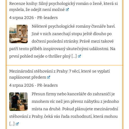
Recenze knihy: Silný psychologický román o ženě, která si
myslela, že odejít není možné
4 srpna 2026
-
PR-leaders
Některé psychologické romány čtenáře baví.
Jiné v nich zanechají stopu ještě dlouho po
dočtení poslední stránky. Právě mezi takové
patří tento příběh inspirovaný skutečnými událostmi. Na
první pohled nejde o thriller plný
[...]
Mezinárodní stěhování z Prahy: 7 věcí, které se vyplatí
naplánovat předem
4 srpna 2026
-
PR-leaders
Přesun firmy nebo kanceláře do zahraničí je
mnohem víc než jen převoz nábytku z jednoho
místa na druhé. Pokud plánujete mezinárodní
stěhování z Prahy, čeká vás řada rozhodnutí, která mohou
[...]