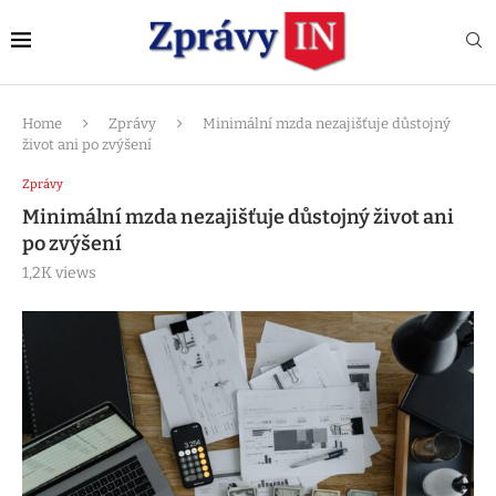
Home
Zprávy
Minimální mzda nezajišťuje důstojný
život ani po zvýšení
Zprávy
Minimální mzda nezajišťuje důstojný život ani
po zvýšení
1,2K
views