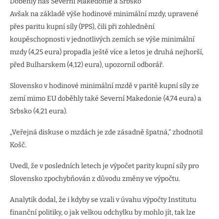
Doběhly nás Severní Makedonie a Srbsko
Avšak na základě výše hodinové minimální mzdy, upravené
přes paritu kupní síly (PPS), čili při zohlednění
koupěschopnosti v jednotlivých zemích se výše minimální
mzdy (4,25 eura) propadla ještě více a letos je druhá nejhorší,
před Bulharskem (4,12) eura), upozornil odborář.
Slovensko v hodinové minimální mzdě v paritě kupní síly ze
zemí mimo EU doběhly také Severní Makedonie (4,74 eura) a
Srbsko (4,21 eura).
„Veřejná diskuse o mzdách je zde zásadně špatná,“ zhodnotil
Košč.
Uvedl, že v posledních letech je výpočet parity kupní síly pro
Slovensko zpochybňován z důvodu změny ve výpočtu.
Analytik dodal, že i kdyby se vzali v úvahu výpočty Institutu
finanční politiky, o jak velkou odchylku by mohlo jít, tak lze