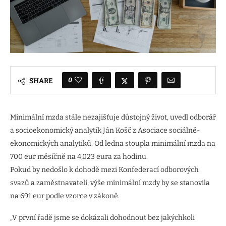
0
SHARE
Minimální mzda stále nezajišťuje důstojný život, uvedl odborář
a socioekonomický analytik Ján Košč z Asociace sociálně-
ekonomických analytiků. Od ledna stoupla minimální mzda na
700 eur měsíčně na 4,023 eura za hodinu.
Pokud by nedošlo k dohodě mezi Konfederací odborových
svazů a zaměstnavateli, výše minimální mzdy by se stanovila
na 691 eur podle vzorce v zákoně.
„V první řadě jsme se dokázali dohodnout bez jakýchkoli