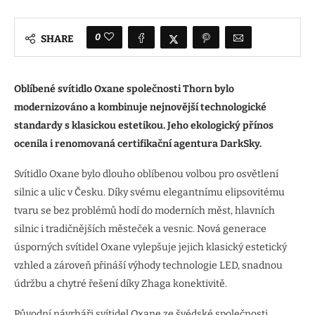
0
SHARE
Oblíbené svítidlo Oxane společnosti Thorn bylo
modernizováno a kombinuje nejnovější technologické
standardy s klasickou estetikou. Jeho ekologický přínos
ocenila i renomovaná certifikační agentura DarkSky.
Svítidlo Oxane bylo dlouho oblíbenou volbou pro osvětlení
silnic a ulic v Česku. Díky svému elegantnímu elipsovitému
tvaru se bez problémů hodí do moderních měst, hlavních
silnic i tradičnějších městeček a vesnic. Nová generace
úsporných svítidel Oxane vylepšuje jejich klasický estetický
vzhled a zároveň přináší výhody technologie LED, snadnou
údržbu a chytré řešení díky Zhaga konektivitě.
Původní návrháři svítidel Oxane ze švédské společnosti