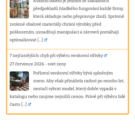
Kvalitní balení je jedním ze základních
předpokladů hladkého fungování každé firmy,
která skladuje nebo přepravuje zboží. Správně
zvolené obalové materiály chrání výrobky před
poškozením, usnadňují manipulaci a zároveň pomáhají
optimalizovat
[...]
7 nejčastějších chyb při výběru venkovní vířivky
27 července 2026
-
svet zeny
Pořízení venkovní vířivky bývá splněným
snem. Aby však přinášela radost po mnoho let,
nestačí vybrat model, který dobře vypadá v
katalogu nebo zaujme nejnižší cenou. Právě při výběru lidé
často
[...]