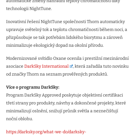
automatické změny náhradní teploty chromatičnosti díky
technologii NightTune.
Inovativní řešení NightTune společnosti Thorn automaticky
upravuje světelný tok a teplotu chromatičnosti během noci, a
přizpůsobuje se tak potřebám lidského biorytmu a zároveň
minimalizuje ekologický dopad na okolní přírodu.
Modernizované svítidlo Oxane ocenila i prestižní mezinárodní
asociace
DarkSky International
, která zařadila tuto novinku
od značky Thorn na seznam prověřených produktů.
Více o programu DarkSky:
Program DarkSky Approved poskytuje objektivní certifikaci
třetí strany pro produkty, návrhy a dokončené projekty, které
minimalizují oslnění, snižují průnik světla a neznečišťují
noční oblohu.
https://darksky.org/what-we-do/darksky-