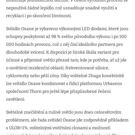
umožňuje jednoduchou údržbu. V celém výrobním procesu se
nepoužívá žádné lepidlo, což usnadňuje snadné využití a
recyklaci i po skončení životnosti.
Svítidlo Oxane je vybaveno výkonnými LED diodami, které jsou
schopny poskytovat až 98 % svého původního výkonu i po 100
000 hodinách provozu, což z něj činí ideálního partnera pro
dlouhodobé svícení. K dispozici je široká škála variant pro
účinné a příjemné světlo přesně tam, kde je potřeba, ať už jde
o osvětlení rezidenční oblasti, frekventované silnice,
cyklostezky nebo pěší zóny. Díky volitelné Zhaga konektivitě
lze svítidlo Oxane kombinovat s řídicí platformou Urbasens
společnosti Thorn pro ještě lépe přizpůsobené řešení
osvětlení.
Světelné znečištění a rušivé světlo jsou dnes celosvětovým
problémem, ale řada svítidel Oxane jde zodpovědně příkladem
s ULOR<1%, volitelnými vnitřními clonami a možností