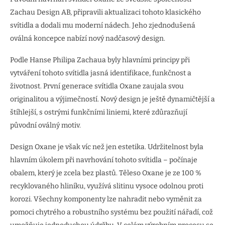
Zachau Design AB, připravili aktualizaci tohoto klasického
svítidla a dodali mu moderní nádech. Jeho zjednodušená
oválná koncepce nabízí nový nadčasový design.
Podle Hanse Philipa Zachaua byly hlavními principy při
vytváření tohoto svítidla jasná identifikace, funkčnost a
životnost. První generace svítidla Oxane zaujala svou
originalitou a výjimečností. Nový design je ještě dynamičtější a
štíhlejší, s ostrými funkčními liniemi, které zdůrazňují
původní oválný motiv.
Design Oxane je však víc než jen estetika. Udržitelnost byla
hlavním úkolem při navrhování tohoto svítidla – počínaje
obalem, který je zcela bez plastů. Těleso Oxane je ze 100 %
recyklovaného hliníku, využívá slitinu vysoce odolnou proti
korozi. Všechny komponenty lze nahradit nebo vyměnit za
pomoci chytrého a robustního systému bez použití nářadí, což