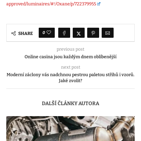
approved/luminaires/#!/Oxane/p/722379955
0
SHARE
previous post
Online casina jsou každým dnem oblíbenější
next post
Moderní záclony vás nadchnou pestrou paletou střihů i vzorů.
Jaké zvolit?
DALŠÍ ČLÁNKY AUTORA