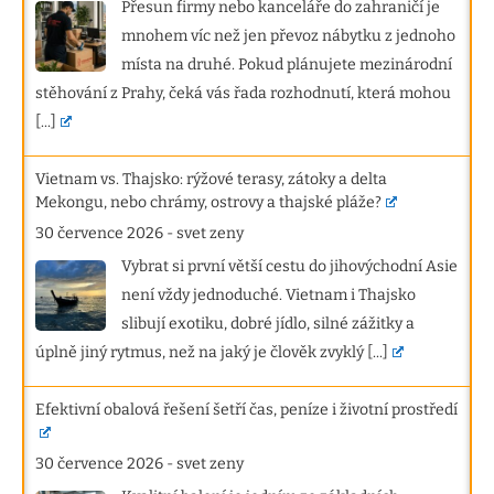
Přesun firmy nebo kanceláře do zahraničí je
mnohem víc než jen převoz nábytku z jednoho
místa na druhé. Pokud plánujete mezinárodní
stěhování z Prahy, čeká vás řada rozhodnutí, která mohou
[...]
Vietnam vs. Thajsko: rýžové terasy, zátoky a delta
Mekongu, nebo chrámy, ostrovy a thajské pláže?
30 července 2026
-
svet zeny
Vybrat si první větší cestu do jihovýchodní Asie
není vždy jednoduché. Vietnam i Thajsko
slibují exotiku, dobré jídlo, silné zážitky a
úplně jiný rytmus, než na jaký je člověk zvyklý
[...]
Efektivní obalová řešení šetří čas, peníze i životní prostředí
30 července 2026
-
svet zeny