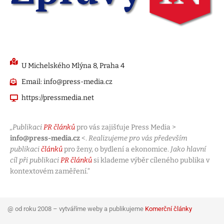
U Michelského Mlýna 8, Praha 4
Email: info@press-media.cz
https://pressmedia.net
„Publikaci
PR článků
pro vás zajišťuje Press Media >
info@press-media.cz
<.
Realizujeme pro vás především
publikaci
článků
pro ženy, o bydlení a ekonomice.
Jako hlavní
cíl při publikaci
PR článků
si klademe výběr cíleného publika v
kontextovém zaměření.“
@ od roku 2008 – vytváříme weby a publikujeme
Komerční články