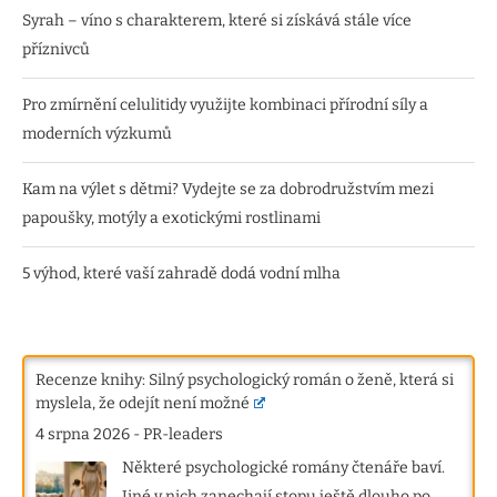
Syrah – víno s charakterem, které si získává stále více
příznivců
Pro zmírnění celulitidy využijte kombinaci přírodní síly a
moderních výzkumů
Kam na výlet s dětmi? Vydejte se za dobrodružstvím mezi
papoušky, motýly a exotickými rostlinami
5 výhod, které vaší zahradě dodá vodní mlha
Recenze knihy: Silný psychologický román o ženě, která si
myslela, že odejít není možné
4 srpna 2026
-
PR-leaders
Některé psychologické romány čtenáře baví.
Jiné v nich zanechají stopu ještě dlouho po