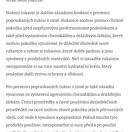
těžké nebo mastné.
Nošení rukavic je dalším zásadním krokem v prevenci
popraskaných rukou v zimě. Rukavice mohou pomoci chránit
pokožku před nepříznivými povětrnostními podmínkami a
také před vystavením chemikáliím a dráždivým látkám, které
mohou pokožku vysušovat. Je důležité důsledně nosit
rukavice a vybrat si rukavice, které dobře padnou a jsou
vyrobeny z prodyšných materiálů. Než si nasadíte rukavice,
nezapomeňte si na ruce nanést hydratační krém, který
poskytne další vrstvu ochrany a vlhkosti.
Pro prevenci popraskaných rukou v zimě je také zásadní
vyvarovat se vystavení agresivním chemikáliím a dráždivým
látkám. Čisticí prostředky a časté používání dezinfekčních
prostředků na ruce mohou zbavit pokožku jejích přirozených
olejů, což vede k vysušení a popraskání. Pokud musíte tyto
produkty používat, nezapomeňte si ruce před a po použití