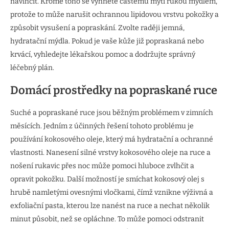
navlhčit. Kromě toho se vyhněte častému mytí rukou mýdlem,
protože to může narušit ochrannou lipidovou vrstvu pokožky a
způsobit vysušení a popraskání. Zvolte raději jemná,
hydratační mýdla. Pokud je vaše kůže již popraskaná nebo
krvácí, vyhledejte lékařskou pomoc a dodržujte správný
léčebný plán.
Domácí prostředky na popraskané ruce
Suché a popraskané ruce jsou běžným problémem v zimních
měsících. Jedním z účinných řešení tohoto problému je
používání kokosového oleje, který má hydratační a ochranné
vlastnosti. Nanesení silné vrstvy kokosového oleje na ruce a
nošení rukavic přes noc může pomoci hluboce zvlhčit a
opravit pokožku. Další možností je smíchat kokosový olej s
hrubě namletými ovesnými vločkami, čímž vznikne výživná a
exfoliační pasta, kterou lze nanést na ruce a nechat několik
minut působit, než se opláchne. To může pomoci odstranit