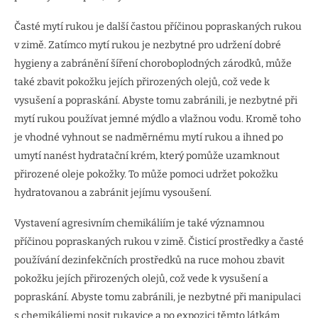
Časté mytí rukou je další častou příčinou popraskaných rukou
v zimě. Zatímco mytí rukou je nezbytné pro udržení dobré
hygieny a zabránění šíření choroboplodných zárodků, může
také zbavit pokožku jejích přirozených olejů, což vede k
vysušení a popraskání. Abyste tomu zabránili, je nezbytné při
mytí rukou používat jemné mýdlo a vlažnou vodu. Kromě toho
je vhodné vyhnout se nadměrnému mytí rukou a ihned po
umytí nanést hydratační krém, který pomůže uzamknout
přirozené oleje pokožky. To může pomoci udržet pokožku
hydratovanou a zabránit jejímu vysoušení.
Vystavení agresivním chemikáliím je také významnou
příčinou popraskaných rukou v zimě. Čisticí prostředky a časté
používání dezinfekčních prostředků na ruce mohou zbavit
pokožku jejích přirozených olejů, což vede k vysušení a
popraskání. Abyste tomu zabránili, je nezbytné při manipulaci
s chemikáliemi nosit rukavice a po expozici těmto látkám