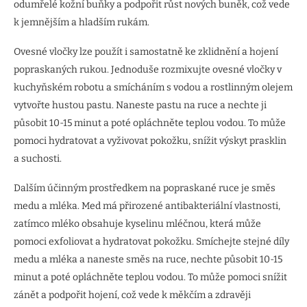
odumřelé kožní buňky a podpořit růst nových buněk, což vede
k jemnějším a hladším rukám.
Ovesné vločky lze použít i samostatně ke zklidnění a hojení
popraskaných rukou. Jednoduše rozmixujte ovesné vločky v
kuchyňském robotu a smícháním s vodou a rostlinným olejem
vytvořte hustou pastu. Naneste pastu na ruce a nechte ji
působit 10-15 minut a poté opláchněte teplou vodou. To může
pomoci hydratovat a vyživovat pokožku, snížit výskyt prasklin
a suchosti.
Dalším účinným prostředkem na popraskané ruce je směs
medu a mléka. Med má přirozené antibakteriální vlastnosti,
zatímco mléko obsahuje kyselinu mléčnou, která může
pomoci exfoliovat a hydratovat pokožku. Smíchejte stejné díly
medu a mléka a naneste směs na ruce, nechte působit 10-15
minut a poté opláchněte teplou vodou. To může pomoci snížit
zánět a podpořit hojení, což vede k měkčím a zdravěji