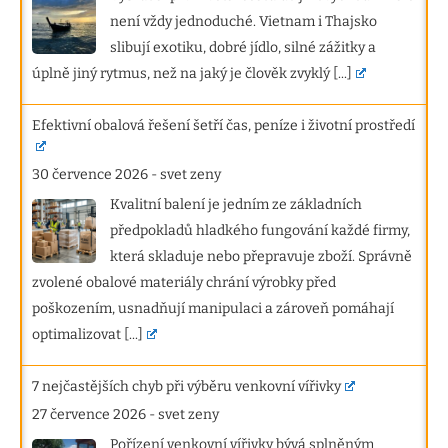
není vždy jednoduché. Vietnam i Thajsko
slibují exotiku, dobré jídlo, silné zážitky a
úplně jiný rytmus, než na jaký je člověk zvyklý
[...]
Efektivní obalová řešení šetří čas, peníze i životní prostředí
30 července 2026
-
svet zeny
Kvalitní balení je jedním ze základních
předpokladů hladkého fungování každé firmy,
která skladuje nebo přepravuje zboží. Správně
zvolené obalové materiály chrání výrobky před
poškozením, usnadňují manipulaci a zároveň pomáhají
optimalizovat
[...]
7 nejčastějších chyb při výběru venkovní vířivky
27 července 2026
-
svet zeny
Pořízení venkovní vířivky bývá splněným