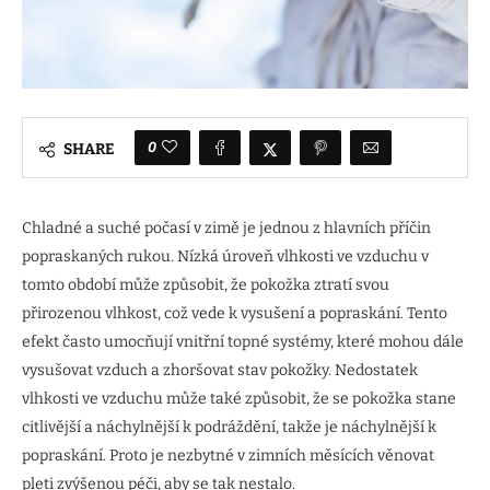
0
SHARE
Chladné a suché počasí v zimě je jednou z hlavních příčin
popraskaných rukou. Nízká úroveň vlhkosti ve vzduchu v
tomto období může způsobit, že pokožka ztratí svou
přirozenou vlhkost, což vede k vysušení a popraskání. Tento
efekt často umocňují vnitřní topné systémy, které mohou dále
vysušovat vzduch a zhoršovat stav pokožky. Nedostatek
vlhkosti ve vzduchu může také způsobit, že se pokožka stane
citlivější a náchylnější k podráždění, takže je náchylnější k
popraskání. Proto je nezbytné v zimních měsících věnovat
pleti zvýšenou péči, aby se tak nestalo.