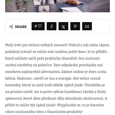
0
SHARE
Malý úvěr pro řešení velkých starostí? Pokud o něj máte zájem,
podobný scénář se může stát realitou ještě dnes. Je to příběh,
který můžete začít psát prakticky okamžitě, bez nutnosti
osobní návštěvy na pobočce. Tato odpolední procházka má
mnohem zajímavější alternativu, žádost online je dnes zcela
běžná. Nakonec, ušetří se čas a energie, dvě velice cenné
komodity, které se jistě hodí někde úplně jinde. Flexibilita je
na prvním místě, lze si proto vybrat kombinaci částky a lhůty
splatnosti, které dáte přednost díky aktuálním okolnostem. A
příště to může být úplně jinak! Přizpůsobit se, to je hlavním
cílem současného trhu s finančními produkty!