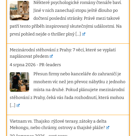
Některé psychologické romány čtenáře baví.
Jiné v nich zanechají stopu ještě dlouho po
dočtení poslední stránky. Právě mezi takové
patří tento příběh inspirovaný skutečnými událostmi. Na
první pohled nejde o thriller plný
[...]
Mezinárodní stěhování z Prahy: 7 věcí, které se vyplatí
naplánovat předem
4 srpna 2026
-
PR-leaders
Přesun firmy nebo kanceláře do zahraničí je
mnohem víc než jen převoz nábytku z jednoho
místa na druhé. Pokud plánujete mezinárodní
stěhování z Prahy, čeká vás řada rozhodnutí, která mohou
[...]
Vietnam vs. Thajsko: rýžové terasy, zátoky a delta
Mekongu, nebo chrámy, ostrovy a thajské pláže?