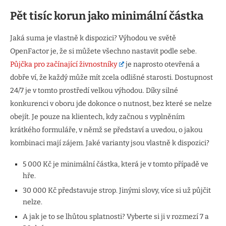
Pět tisíc korun jako minimální částka
Jaká suma je vlastně k dispozici? Výhodou ve světě
OpenFactor je, že si můžete všechno nastavit podle sebe.
Půjčka pro začínající živnostníky
je naprosto otevřená a
dobře ví, že každý může mít zcela odlišné starosti. Dostupnost
24/7 je v tomto prostředí velkou výhodou. Díky silné
konkurenci v oboru jde dokonce o nutnost, bez které se nelze
obejít. Je pouze na klientech, kdy začnou s vyplněním
krátkého formuláře, v němž se představí a uvedou, o jakou
kombinaci mají zájem. Jaké varianty jsou vlastně k dispozici?
5 000 Kč je minimální částka, která je v tomto případě ve
hře.
30 000 Kč představuje strop. Jinými slovy, více si už půjčit
nelze.
A jak je to se lhůtou splatnosti? Vyberte si ji v rozmezí 7 a