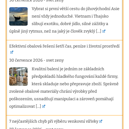
30 července 2026
-
svet zeny
Vybrat si první větší cestu do jihovýchodní Asie
není vždy jednoduché. Vietnam i Thajsko
slibují exotiku, dobré jídlo, silné zážitky a
úplně jiný rytmus, než na jaký je člověk zvyklý
[...]
Efektivní obalová řešení šetří čas, peníze i životní prostředí
30 července 2026
-
svet zeny
Kvalitní balení je jedním ze základních
předpokladů hladkého fungování každé firmy,
která skladuje nebo přepravuje zboží. Správně
zvolené obalové materiály chrání výrobky před
poškozením, usnadňují manipulaci a zároveň pomáhají
optimalizovat
[...]
7 nejčastějších chyb při výběru venkovní vířivky