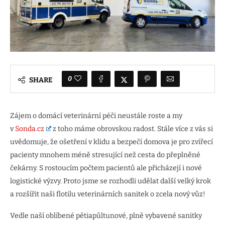
0
SHARE
Zájem o domácí veterinární péči neustále roste a my
v
Sonda.cz
z toho máme obrovskou radost. Stále více z vás si
uvědomuje, že ošetření v klidu a bezpečí domova je pro zvířecí
pacienty mnohem méně stresující než cesta do přeplněné
čekárny. S rostoucím počtem pacientů ale přicházejí i nové
logistické výzvy. Proto jsme se rozhodli udělat další velký krok
a rozšířit naši flotilu veterinárních sanitek o zcela nový vůz!
Vedle naší oblíbené pětiapůltunové, plně vybavené sanitky