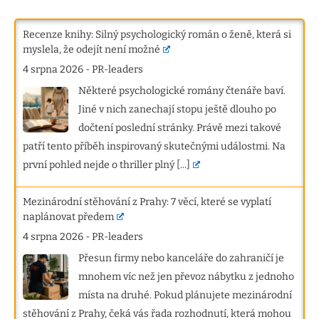
Recenze knihy: Silný psychologický román o ženě, která si
myslela, že odejít není možné
4 srpna 2026
-
PR-leaders
Některé psychologické romány čtenáře baví.
Jiné v nich zanechají stopu ještě dlouho po
dočtení poslední stránky. Právě mezi takové
patří tento příběh inspirovaný skutečnými událostmi. Na
první pohled nejde o thriller plný
[...]
Mezinárodní stěhování z Prahy: 7 věcí, které se vyplatí
naplánovat předem
4 srpna 2026
-
PR-leaders
Přesun firmy nebo kanceláře do zahraničí je
mnohem víc než jen převoz nábytku z jednoho
místa na druhé. Pokud plánujete mezinárodní
stěhování z Prahy, čeká vás řada rozhodnutí, která mohou