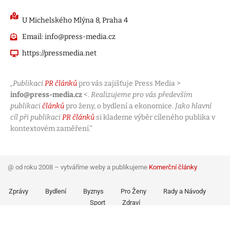
U Michelského Mlýna 8, Praha 4
Email: info@press-media.cz
https://pressmedia.net
„Publikaci
PR článků
pro vás zajišťuje Press Media >
info@press-media.cz
<.
Realizujeme pro vás především
publikaci
článků
pro ženy, o bydlení a ekonomice.
Jako hlavní
cíl při publikaci
PR článků
si klademe výběr cíleného publika v
kontextovém zaměření.“
@ od roku 2008 – vytváříme weby a publikujeme
Komerční články
Zprávy
Bydlení
Byznys
Pro Ženy
Rady a Návody
Sport
Zdraví