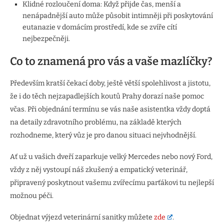
Klidné rozloučení doma: Když přijde čas, menší a
nenápadnější auto může působit intimněji při poskytování
eutanazie v domácím prostředí, kde se zvíře cítí
nejbezpečněji.
Co to znamená pro vás a vaše mazlíčky?
Především kratší čekací doby, ještě větší spolehlivost a jistotu,
že i do těch nejzapadlejších koutů Prahy dorazí naše pomoc
včas. Při objednání termínu se vás naše asistentka vždy doptá
na detaily zdravotního problému, na základě kterých
rozhodneme, který vůz je pro danou situaci nejvhodnější.
Ať už u vašich dveří zaparkuje velký Mercedes nebo nový Ford,
vždy z něj vystoupí náš zkušený a empatický veterinář,
připravený poskytnout vašemu zvířecímu parťákovi tu nejlepší
možnou péči.
Objednat výjezd veterinární sanitky můžete
zde
.