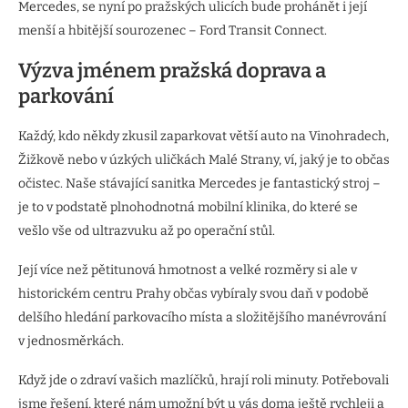
Mercedes, se nyní po pražských ulicích bude prohánět i její
menší a hbitější sourozenec – Ford Transit Connect.
Výzva jménem pražská doprava a
parkování
Každý, kdo někdy zkusil zaparkovat větší auto na Vinohradech,
Žižkově nebo v úzkých uličkách Malé Strany, ví, jaký je to občas
očistec. Naše stávající sanitka Mercedes je fantastický stroj –
je to v podstatě plnohodnotná mobilní klinika, do které se
vešlo vše od ultrazvuku až po operační stůl.
Její více než pětitunová hmotnost a velké rozměry si ale v
historickém centru Prahy občas vybíraly svou daň v podobě
delšího hledání parkovacího místa a složitějšího manévrování
v jednosměrkách.
Když jde o zdraví vašich mazlíčků, hrají roli minuty. Potřebovali
jsme řešení, které nám umožní být u vás doma ještě rychleji a