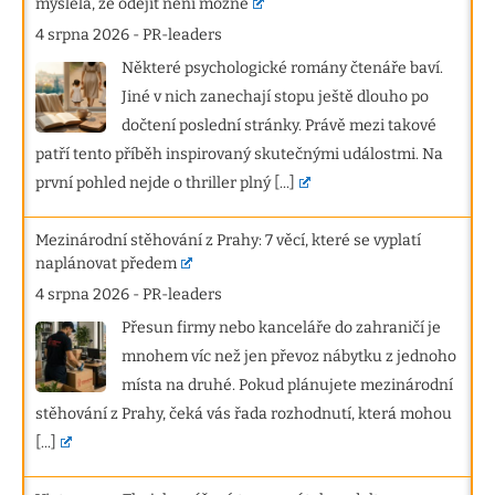
myslela, že odejít není možné
4 srpna 2026
-
PR-leaders
Některé psychologické romány čtenáře baví.
Jiné v nich zanechají stopu ještě dlouho po
dočtení poslední stránky. Právě mezi takové
patří tento příběh inspirovaný skutečnými událostmi. Na
první pohled nejde o thriller plný
[...]
Mezinárodní stěhování z Prahy: 7 věcí, které se vyplatí
naplánovat předem
4 srpna 2026
-
PR-leaders
Přesun firmy nebo kanceláře do zahraničí je
mnohem víc než jen převoz nábytku z jednoho
místa na druhé. Pokud plánujete mezinárodní
stěhování z Prahy, čeká vás řada rozhodnutí, která mohou
[...]