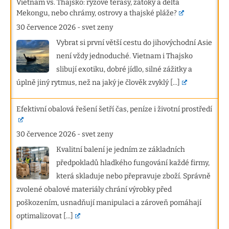
Vietnam vs. Thajsko: rýžové terasy, zátoky a delta
Mekongu, nebo chrámy, ostrovy a thajské pláže?
30 července 2026
-
svet zeny
Vybrat si první větší cestu do jihovýchodní Asie
není vždy jednoduché. Vietnam i Thajsko
slibují exotiku, dobré jídlo, silné zážitky a
úplně jiný rytmus, než na jaký je člověk zvyklý
[...]
Efektivní obalová řešení šetří čas, peníze i životní prostředí
30 července 2026
-
svet zeny
Kvalitní balení je jedním ze základních
předpokladů hladkého fungování každé firmy,
která skladuje nebo přepravuje zboží. Správně
zvolené obalové materiály chrání výrobky před
poškozením, usnadňují manipulaci a zároveň pomáhají
optimalizovat
[...]