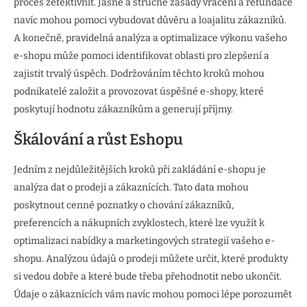
proces zefektivnit. Jasné a stručné zásady vracení a refundace
navíc mohou pomoci vybudovat důvěru a loajalitu zákazníků.
A konečně, pravidelná analýza a optimalizace výkonu vašeho
e-shopu může pomoci identifikovat oblasti pro zlepšení a
zajistit trvalý úspěch. Dodržováním těchto kroků mohou
podnikatelé založit a provozovat úspěšné e-shopy, které
poskytují hodnotu zákazníkům a generují příjmy.
Škálování a růst Eshopu
Jedním z nejdůležitějších kroků při zakládání e-shopu je
analýza dat o prodeji a zákaznících. Tato data mohou
poskytnout cenné poznatky o chování zákazníků,
preferencích a nákupních zvyklostech, které lze využít k
optimalizaci nabídky a marketingových strategií vašeho e-
shopu. Analýzou údajů o prodeji můžete určit, které produkty
si vedou dobře a které bude třeba přehodnotit nebo ukončit.
Údaje o zákaznících vám navíc mohou pomoci lépe porozumět