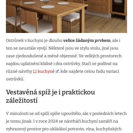
Ostrůvek v kuchyni je dlouho
velice žádaným prvkem
, ale i
ten se neustále vyvíjí. Některé jsou ve stylu stolu, jiné jsou
zase zjednodušené a méně objemné. Ve velkých prostorech
najdou uplatnění klidně i dva ostrůvky. Stačí se podívat na
různé návrhy
LJ kuchyně
, kde najdete celou řadu variací
ostrůvků.
Vestavěná spíž je i praktickou
záležitostí
V minulosti se od spíží spíše upouštělo, ale v posledních letech
je tomu jinak. I v roce 2024 se návrháři kuchyní zaměří na
vyhrazený prostor pro ukládání potravin, vína, kuchyňských