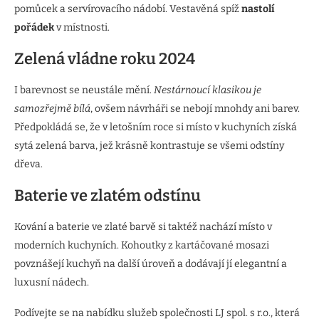
pomůcek a servírovacího nádobí. Vestavěná spíž
nastolí
pořádek
v místnosti.
Zelená vládne roku 2024
I barevnost se neustále mění.
Nestárnoucí klasikou je
samozřejmě bílá
, ovšem návrháři se nebojí mnohdy ani barev.
Předpokládá se, že v letošním roce si místo v kuchyních získá
sytá zelená barva, jež krásně kontrastuje se všemi odstíny
dřeva.
Baterie ve zlatém odstínu
Kování a baterie ve zlaté barvě si taktéž nachází místo v
moderních kuchyních. Kohoutky z kartáčované mosazi
povznášejí kuchyň na další úroveň a dodávají jí elegantní a
luxusní nádech.
Podívejte se na nabídku služeb společnosti LJ spol. s r.o., která