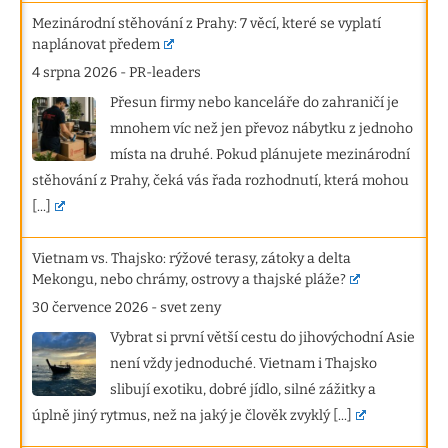
Mezinárodní stěhování z Prahy: 7 věcí, které se vyplatí
naplánovat předem
4 srpna 2026
-
PR-leaders
Přesun firmy nebo kanceláře do zahraničí je
mnohem víc než jen převoz nábytku z jednoho
místa na druhé. Pokud plánujete mezinárodní
stěhování z Prahy, čeká vás řada rozhodnutí, která mohou
[...]
Vietnam vs. Thajsko: rýžové terasy, zátoky a delta
Mekongu, nebo chrámy, ostrovy a thajské pláže?
30 července 2026
-
svet zeny
Vybrat si první větší cestu do jihovýchodní Asie
není vždy jednoduché. Vietnam i Thajsko
slibují exotiku, dobré jídlo, silné zážitky a
úplně jiný rytmus, než na jaký je člověk zvyklý
[...]