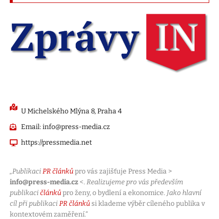
U Michelského Mlýna 8, Praha 4
Email: info@press-media.cz
https://pressmedia.net
„Publikaci
PR článků
pro vás zajišťuje Press Media >
info@press-media.cz
<.
Realizujeme pro vás především
publikaci
článků
pro ženy, o bydlení a ekonomice.
Jako hlavní
cíl při publikaci
PR článků
si klademe výběr cíleného publika v
kontextovém zaměření.“