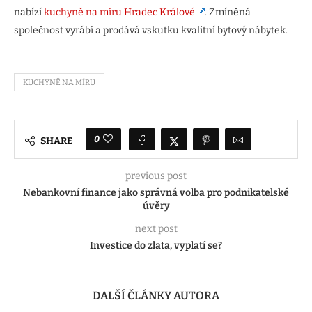
nabízí
kuchyně na míru Hradec Králové
. Zmíněná
společnost vyrábí a prodává vskutku kvalitní bytový nábytek.
KUCHYNĚ NA MÍRU
0
SHARE
previous post
Nebankovní finance jako správná volba pro podnikatelské
úvěry
next post
Investice do zlata, vyplatí se?
DALŠÍ ČLÁNKY AUTORA