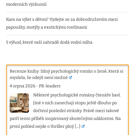
moderních výzkumů
Kam na výlet s dětmi? Vydejte se za dobrodružstvím mezi
papoušky, motýly a exotickými rostlinami
5 výhod, které vaší zahradě dodá vodní mlha
Recenze knihy: Silný psychologický román o ženě, která si
myslela, že odejít není možné
4 srpna 2026
-
PR-leaders
Některé psychologické romány čtenáře baví.
Jiné v nich zanechají stopu ještě dlouho po
dočtení poslední stránky. Právě mezi takové
patří tento příběh inspirovaný skutečnými událostmi. Na
první pohled nejde o thriller plný
[...]