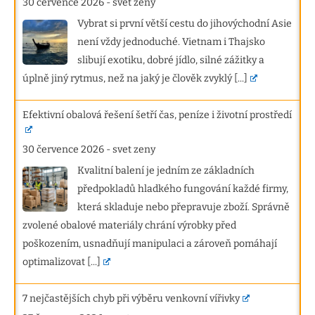
30 července 2026
-
svet zeny
Vybrat si první větší cestu do jihovýchodní Asie
není vždy jednoduché. Vietnam i Thajsko
slibují exotiku, dobré jídlo, silné zážitky a
úplně jiný rytmus, než na jaký je člověk zvyklý
[...]
Efektivní obalová řešení šetří čas, peníze i životní prostředí
30 července 2026
-
svet zeny
Kvalitní balení je jedním ze základních
předpokladů hladkého fungování každé firmy,
která skladuje nebo přepravuje zboží. Správně
zvolené obalové materiály chrání výrobky před
poškozením, usnadňují manipulaci a zároveň pomáhají
optimalizovat
[...]
7 nejčastějších chyb při výběru venkovní vířivky