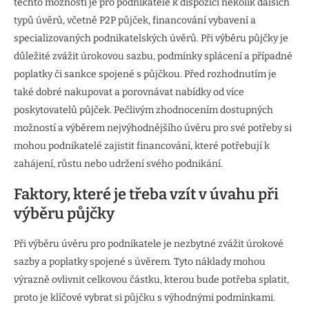
těchto možností je pro podnikatele k dispozici několik dalších
typů úvěrů, včetně P2P půjček, financování vybavení a
specializovaných podnikatelských úvěrů. Při výběru půjčky je
důležité zvážit úrokovou sazbu, podmínky splácení a případné
poplatky či sankce spojené s půjčkou. Před rozhodnutím je
také dobré nakupovat a porovnávat nabídky od více
poskytovatelů půjček. Pečlivým zhodnocením dostupných
možností a výběrem nejvýhodnějšího úvěru pro své potřeby si
mohou podnikatelé zajistit financování, které potřebují k
zahájení, růstu nebo udržení svého podnikání.
Faktory, které je třeba vzít v úvahu při
výběru půjčky
Při výběru úvěru pro podnikatele je nezbytné zvážit úrokové
sazby a poplatky spojené s úvěrem. Tyto náklady mohou
výrazně ovlivnit celkovou částku, kterou bude potřeba splatit,
proto je klíčové vybrat si půjčku s výhodnými podmínkami.