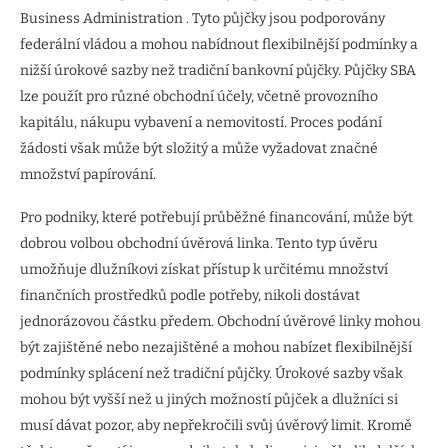
Business Administration . Tyto půjčky jsou podporovány
federální vládou a mohou nabídnout flexibilnější podmínky a
nižší úrokové sazby než tradiční bankovní půjčky. Půjčky SBA
lze použít pro různé obchodní účely, včetně provozního
kapitálu, nákupu vybavení a nemovitostí. Proces podání
žádosti však může být složitý a může vyžadovat značné
množství papírování.
Pro podniky, které potřebují průběžné financování, může být
dobrou volbou obchodní úvěrová linka. Tento typ úvěru
umožňuje dlužníkovi získat přístup k určitému množství
finančních prostředků podle potřeby, nikoli dostávat
jednorázovou částku předem. Obchodní úvěrové linky mohou
být zajištěné nebo nezajištěné a mohou nabízet flexibilnější
podmínky splácení než tradiční půjčky. Úrokové sazby však
mohou být vyšší než u jiných možností půjček a dlužníci si
musí dávat pozor, aby nepřekročili svůj úvěrový limit. Kromě