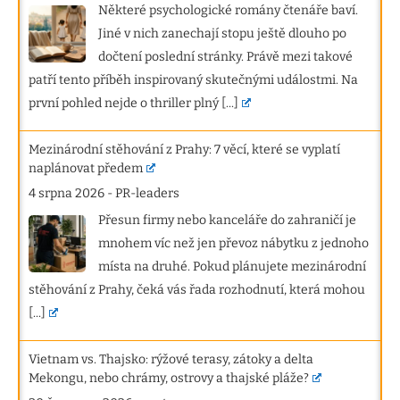
Některé psychologické romány čtenáře baví.
Jiné v nich zanechají stopu ještě dlouho po
dočtení poslední stránky. Právě mezi takové
patří tento příběh inspirovaný skutečnými událostmi. Na
první pohled nejde o thriller plný
[...]
Mezinárodní stěhování z Prahy: 7 věcí, které se vyplatí
naplánovat předem
4 srpna 2026
-
PR-leaders
Přesun firmy nebo kanceláře do zahraničí je
mnohem víc než jen převoz nábytku z jednoho
místa na druhé. Pokud plánujete mezinárodní
stěhování z Prahy, čeká vás řada rozhodnutí, která mohou
[...]
Vietnam vs. Thajsko: rýžové terasy, zátoky a delta
Mekongu, nebo chrámy, ostrovy a thajské pláže?