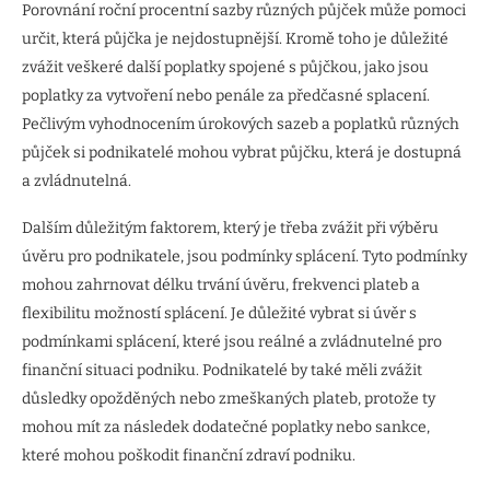
Porovnání roční procentní sazby různých půjček může pomoci
určit, která půjčka je nejdostupnější. Kromě toho je důležité
zvážit veškeré další poplatky spojené s půjčkou, jako jsou
poplatky za vytvoření nebo penále za předčasné splacení.
Pečlivým vyhodnocením úrokových sazeb a poplatků různých
půjček si podnikatelé mohou vybrat půjčku, která je dostupná
a zvládnutelná.
Dalším důležitým faktorem, který je třeba zvážit při výběru
úvěru pro podnikatele, jsou podmínky splácení. Tyto podmínky
mohou zahrnovat délku trvání úvěru, frekvenci plateb a
flexibilitu možností splácení. Je důležité vybrat si úvěr s
podmínkami splácení, které jsou reálné a zvládnutelné pro
finanční situaci podniku. Podnikatelé by také měli zvážit
důsledky opožděných nebo zmeškaných plateb, protože ty
mohou mít za následek dodatečné poplatky nebo sankce,
které mohou poškodit finanční zdraví podniku.