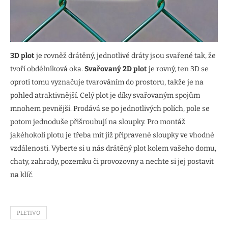
3D plot
je rovněž drátěný, jednotlivé dráty jsou svařené tak, že
tvoří obdélníková oka.
Svařovaný 2D plot
je rovný, ten 3D se
oproti tomu vyznačuje tvarováním do prostoru, takže je na
pohled atraktivnější. Celý plot je díky svařovaným spojům
mnohem pevnější. Prodává se po jednotlivých polích, pole se
potom jednoduše přišroubují na sloupky. Pro montáž
jakéhokoli plotu je třeba mít již připravené sloupky ve vhodné
vzdálenosti. Vyberte si u nás drátěný plot kolem vašeho domu,
chaty, zahrady, pozemku či provozovny a nechte si jej postavit
na klíč.
PLETIVO