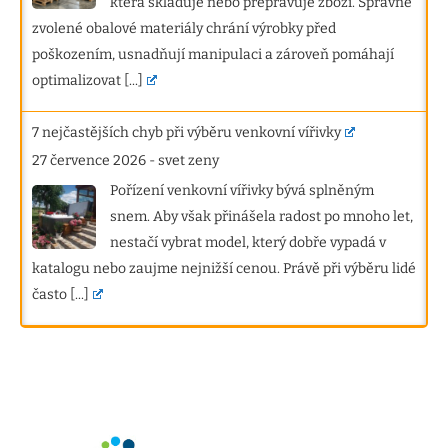
která skladuje nebo přepravuje zboží. Správně
zvolené obalové materiály chrání výrobky před
poškozením, usnadňují manipulaci a zároveň pomáhají
optimalizovat
[...]
7 nejčastějších chyb při výběru venkovní vířivky
27 července 2026
-
svet zeny
Pořízení venkovní vířivky bývá splněným
snem. Aby však přinášela radost po mnoho let,
nestačí vybrat model, který dobře vypadá v
katalogu nebo zaujme nejnižší cenou. Právě při výběru lidé
často
[...]