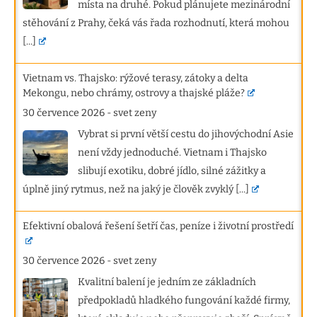
místa na druhé. Pokud plánujete mezinárodní
stěhování z Prahy, čeká vás řada rozhodnutí, která mohou
[...]
Vietnam vs. Thajsko: rýžové terasy, zátoky a delta
Mekongu, nebo chrámy, ostrovy a thajské pláže?
30 července 2026
-
svet zeny
Vybrat si první větší cestu do jihovýchodní Asie
není vždy jednoduché. Vietnam i Thajsko
slibují exotiku, dobré jídlo, silné zážitky a
úplně jiný rytmus, než na jaký je člověk zvyklý
[...]
Efektivní obalová řešení šetří čas, peníze i životní prostředí
30 července 2026
-
svet zeny
Kvalitní balení je jedním ze základních
předpokladů hladkého fungování každé firmy,