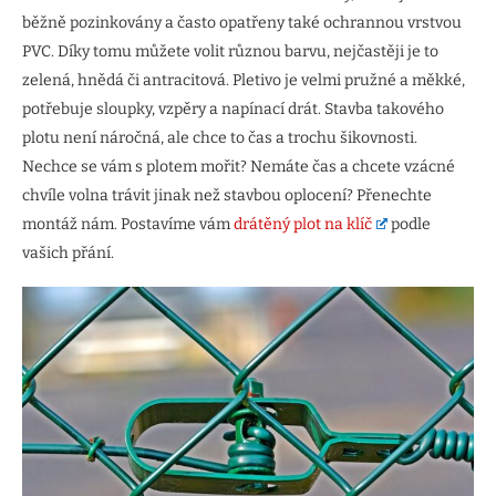
běžně pozinkovány a často opatřeny také ochrannou vrstvou
PVC. Díky tomu můžete volit různou barvu, nejčastěji je to
zelená, hnědá či antracitová. Pletivo je velmi pružné a měkké,
potřebuje sloupky, vzpěry a napínací drát. Stavba takového
plotu není náročná, ale chce to čas a trochu šikovnosti.
Nechce se vám s plotem mořit? Nemáte čas a chcete vzácné
chvíle volna trávit jinak než stavbou oplocení? Přenechte
montáž nám. Postavíme vám
drátěný plot na klíč
podle
vašich přání.