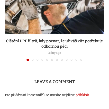
Čištění DPF filtrů, kdy poznat, že už váš vůz potřebuje
odbornou péči
3 dny ago
LEAVE A COMMENT
Pro přidávání komentářů se musíte nejdříve
přihlásit
.