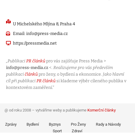
U Michelského Mlýna 8, Praha 4
Email: info@press-media.cz
https://pressmedia.net
„Publikaci
PR článků
pro vás zajišťuje Press Media >
info@press-media.cz
<.
Realizujeme pro vás především
publikaci
článků
pro ženy, o bydlení a ekonomice.
Jako hlavní
cíl při publikaci
PR článků
si klademe výběr cíleného publika v
kontextovém zaměření.“
@ od roku 2008 – vytváříme weby a publikujeme
Komerční články
Zprávy
Bydlení
Byznys
Pro Ženy
Rady a Návody
Sport
Zdraví