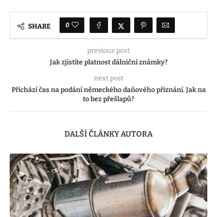
0
SHARE
previous post
Jak zjistíte platnost dálniční známky?
next post
Přichází čas na podání německého daňového přiznání. Jak na
to bez přešlapů?
DALŠÍ ČLÁNKY AUTORA