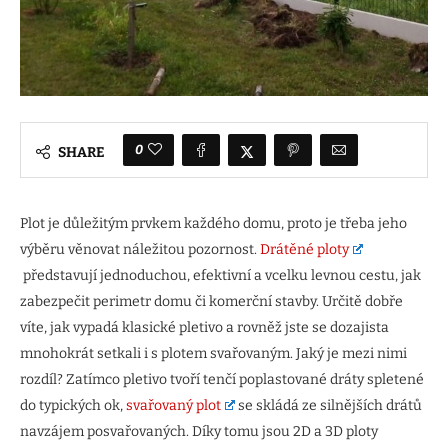
0
SHARE
Plot je důležitým prvkem každého domu, proto je třeba jeho
výběru věnovat náležitou pozornost.
Drátěné ploty
představují jednoduchou, efektivní a vcelku levnou cestu, jak
zabezpečit perimetr domu či komerční stavby. Určitě dobře
víte, jak vypadá klasické pletivo a rovněž jste se dozajista
mnohokrát setkali i s plotem svařovaným. Jaký je mezi nimi
rozdíl? Zatímco pletivo tvoří tenčí poplastované dráty spletené
do typických ok,
svařovaný plot
se skládá ze silnějších drátů
navzájem posvařovaných. Díky tomu jsou 2D a 3D ploty