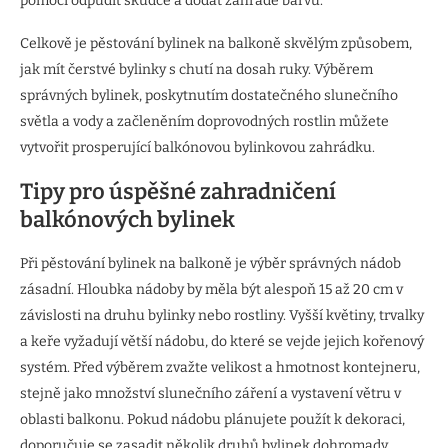
pomoci odpudit škůdce a dodat zahradě barvu.
Celkově je pěstování bylinek na balkoně skvělým způsobem,
jak mít čerstvé bylinky s chutí na dosah ruky. Výběrem
správných bylinek, poskytnutím dostatečného slunečního
světla a vody a začleněním doprovodných rostlin můžete
vytvořit prosperující balkónovou bylinkovou zahrádku.
Tipy pro úspěšné zahradničení
balkónových bylinek
Při pěstování bylinek na balkoně je výběr správných nádob
zásadní. Hloubka nádoby by měla být alespoň 15 až 20 cm v
závislosti na druhu bylinky nebo rostliny. Vyšší květiny, trvalky
a keře vyžadují větší nádobu, do které se vejde jejich kořenový
systém. Před výběrem zvažte velikost a hmotnost kontejneru,
stejně jako množství slunečního záření a vystavení větru v
oblasti balkonu. Pokud nádobu plánujete použít k dekoraci,
doporučuje se zasadit několik druhů bylinek dohromady,