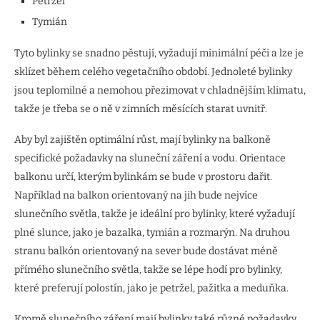
Petržel
Tymián
Tyto bylinky se snadno pěstují, vyžadují minimální péči a lze je
sklízet během celého vegetačního období. Jednoleté bylinky
jsou teplomilné a nemohou přezimovat v chladnějším klimatu,
takže je třeba se o ně v zimních měsících starat uvnitř.
Aby byl zajištěn optimální růst, mají bylinky na balkoně
specifické požadavky na sluneční záření a vodu. Orientace
balkonu určí, kterým bylinkám se bude v prostoru dařit.
Například na balkon orientovaný na jih bude nejvíce
slunečního světla, takže je ideální pro bylinky, které vyžadují
plné slunce, jako je bazalka, tymián a rozmarýn. Na druhou
stranu balkón orientovaný na sever bude dostávat méně
přímého slunečního světla, takže se lépe hodí pro bylinky,
které preferují polostín, jako je petržel, pažitka a meduňka.
Kromě slunečního záření mají bylinky také různé požadavky