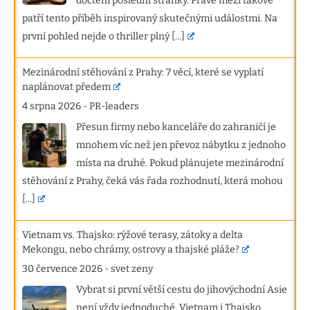
dočtení poslední stránky. Právě mezi takové
patří tento příběh inspirovaný skutečnými událostmi. Na
první pohled nejde o thriller plný
[...]
Mezinárodní stěhování z Prahy: 7 věcí, které se vyplatí
naplánovat předem
4 srpna 2026
-
PR-leaders
Přesun firmy nebo kanceláře do zahraničí je
mnohem víc než jen převoz nábytku z jednoho
místa na druhé. Pokud plánujete mezinárodní
stěhování z Prahy, čeká vás řada rozhodnutí, která mohou
[...]
Vietnam vs. Thajsko: rýžové terasy, zátoky a delta
Mekongu, nebo chrámy, ostrovy a thajské pláže?
30 července 2026
-
svet zeny
Vybrat si první větší cestu do jihovýchodní Asie
není vždy jednoduché. Vietnam i Thajsko