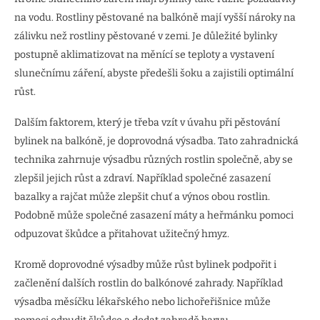
na vodu. Rostliny pěstované na balkóně mají vyšší nároky na
zálivku než rostliny pěstované v zemi. Je důležité bylinky
postupně aklimatizovat na měnící se teploty a vystavení
slunečnímu záření, abyste předešli šoku a zajistili optimální
růst.
Dalším faktorem, který je třeba vzít v úvahu při pěstování
bylinek na balkóně, je doprovodná výsadba. Tato zahradnická
technika zahrnuje výsadbu různých rostlin společně, aby se
zlepšil jejich růst a zdraví. Například společné zasazení
bazalky a rajčat může zlepšit chuť a výnos obou rostlin.
Podobně může společné zasazení máty a heřmánku pomoci
odpuzovat škůdce a přitahovat užitečný hmyz.
Kromě doprovodné výsadby může růst bylinek podpořit i
začlenění dalších rostlin do balkónové zahrady. Například
výsadba měsíčku lékařského nebo lichořeřišnice může