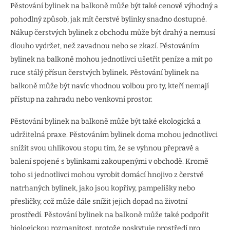
Pěstování bylinek na balkoně může být také cenově výhodný a
pohodlný způsob, jak mít čerstvé bylinky snadno dostupné.
Nákup čerstvých bylinek z obchodu může být drahý a nemusí
dlouho vydržet, než zavadnou nebo se zkazí. Pěstováním
bylinek na balkoně mohou jednotlivci ušetřit peníze a mít po
ruce stálý přísun čerstvých bylinek. Pěstování bylinek na
balkoně může být navíc vhodnou volbou pro ty, kteří nemají
přístup na zahradu nebo venkovní prostor.
Pěstování bylinek na balkoně může být také ekologická a
udržitelná praxe. Pěstováním bylinek doma mohou jednotlivci
snížit svou uhlíkovou stopu tím, že se vyhnou přepravě a
balení spojené s bylinkami zakoupenými v obchodě. Kromě
toho si jednotlivci mohou vyrobit domácí hnojivo z čerstvě
natrhaných bylinek, jako jsou kopřivy, pampelišky nebo
přesličky, což může dále snížit jejich dopad na životní
prostředí. Pěstování bylinek na balkoně může také podpořit
biologickou rozmanitost, protože poskytuje prostředí pro