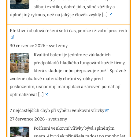
slibují exotiku, dobré jídlo, silné zážitky a
úplně jiný rytmus, než na jaký je člověk zvyklý
[...]
Efektivní obalová řešení šetří čas, peníze i životní prostředí
30 července 2026
-
svet zeny
Kvalitní balení je jedním ze základních
předpokladů hladkého fungování každé firmy,
která skladuje nebo přepravuje zboží. Správně
zvolené obalové materiály chrání výrobky před
poškozením, usnadňují manipulaci a zároveň pomáhají
optimalizovat
[...]
7 nejčastějších chyb při výběru venkovní vířivky
27 července 2026
-
svet zeny
Pořízení venkovní vířivky bývá splněným
snem. Aby však přinášela radost po mnoho let,