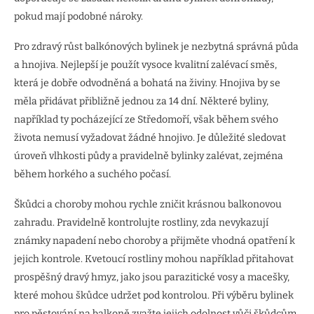
pokud mají podobné nároky.
Pro zdravý růst balkónových bylinek je nezbytná správná půda
a hnojiva. Nejlepší je použít vysoce kvalitní zalévací směs,
která je dobře odvodněná a bohatá na živiny. Hnojiva by se
měla přidávat přibližně jednou za 14 dní. Některé byliny,
například ty pocházející ze Středomoří, však během svého
života nemusí vyžadovat žádné hnojivo. Je důležité sledovat
úroveň vlhkosti půdy a pravidelně bylinky zalévat, zejména
během horkého a suchého počasí.
Škůdci a choroby mohou rychle zničit krásnou balkonovou
zahradu. Pravidelně kontrolujte rostliny, zda nevykazují
známky napadení nebo choroby a přijměte vhodná opatření k
jejich kontrole. Kvetoucí rostliny mohou například přitahovat
prospěšný dravý hmyz, jako jsou parazitické vosy a macešky,
které mohou škůdce udržet pod kontrolou. Při výběru bylinek
pro pěstování na balkoně zvažte jejich odolnost vůči škůdcům