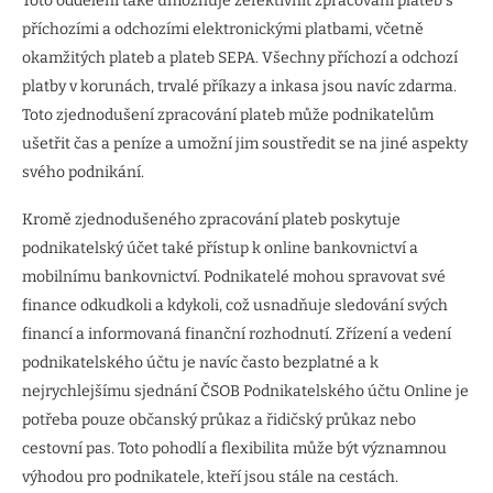
Toto oddělení také umožňuje zefektivnit zpracování plateb s
příchozími a odchozími elektronickými platbami, včetně
okamžitých plateb a plateb SEPA. Všechny příchozí a odchozí
platby v korunách, trvalé příkazy a inkasa jsou navíc zdarma.
Toto zjednodušení zpracování plateb může podnikatelům
ušetřit čas a peníze a umožní jim soustředit se na jiné aspekty
svého podnikání.
Kromě zjednodušeného zpracování plateb poskytuje
podnikatelský účet také přístup k online bankovnictví a
mobilnímu bankovnictví. Podnikatelé mohou spravovat své
finance odkudkoli a kdykoli, což usnadňuje sledování svých
financí a informovaná finanční rozhodnutí. Zřízení a vedení
podnikatelského účtu je navíc často bezplatné a k
nejrychlejšímu sjednání ČSOB Podnikatelského účtu Online je
potřeba pouze občanský průkaz a řidičský průkaz nebo
cestovní pas. Toto pohodlí a flexibilita může být významnou
výhodou pro podnikatele, kteří jsou stále na cestách.