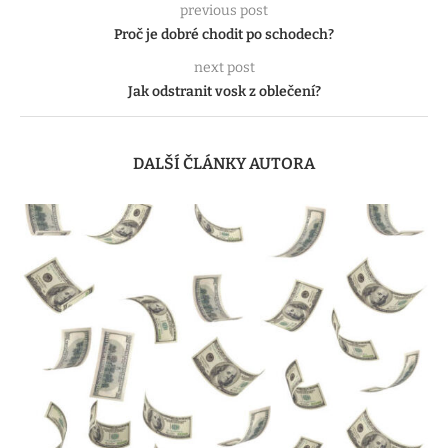
previous post
Proč je dobré chodit po schodech?
next post
Jak odstranit vosk z oblečení?
DALŠÍ ČLÁNKY AUTORA