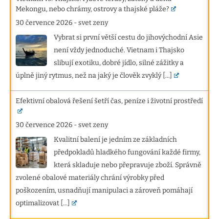
Mekongu, nebo chrámy, ostrovy a thajské pláže?
30 července 2026
-
svet zeny
Vybrat si první větší cestu do jihovýchodní Asie
není vždy jednoduché. Vietnam i Thajsko
slibují exotiku, dobré jídlo, silné zážitky a
úplně jiný rytmus, než na jaký je člověk zvyklý
[...]
Efektivní obalová řešení šetří čas, peníze i životní prostředí
30 července 2026
-
svet zeny
Kvalitní balení je jedním ze základních
předpokladů hladkého fungování každé firmy,
která skladuje nebo přepravuje zboží. Správně
zvolené obalové materiály chrání výrobky před
poškozením, usnadňují manipulaci a zároveň pomáhají
optimalizovat
[...]