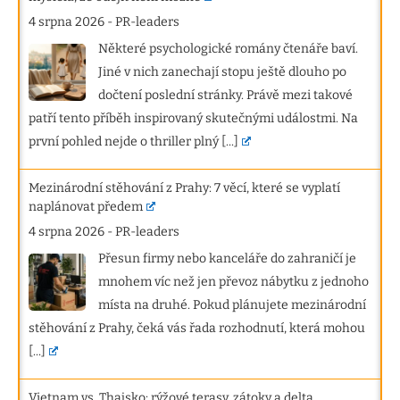
4 srpna 2026
-
PR-leaders
Některé psychologické romány čtenáře baví.
Jiné v nich zanechají stopu ještě dlouho po
dočtení poslední stránky. Právě mezi takové
patří tento příběh inspirovaný skutečnými událostmi. Na
první pohled nejde o thriller plný
[...]
Mezinárodní stěhování z Prahy: 7 věcí, které se vyplatí
naplánovat předem
4 srpna 2026
-
PR-leaders
Přesun firmy nebo kanceláře do zahraničí je
mnohem víc než jen převoz nábytku z jednoho
místa na druhé. Pokud plánujete mezinárodní
stěhování z Prahy, čeká vás řada rozhodnutí, která mohou
[...]
Vietnam vs. Thajsko: rýžové terasy, zátoky a delta