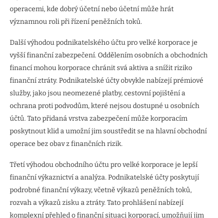
operacemi, kde dobrý účetní nebo účetní může hrát
významnou roli při řízení peněžních toků.
Další výhodou podnikatelského účtu pro velké korporace je
vyšší finanční zabezpečení. Oddělením osobních a obchodních
financí mohou korporace chránit svá aktiva a snížit riziko
finanční ztráty. Podnikatelské účty obvykle nabízejí prémiové
služby, jako jsou neomezené platby, cestovní pojištění a
ochrana proti podvodům, které nejsou dostupné u osobních
účtů. Tato přidaná vrstva zabezpečení může korporacím
poskytnout klid a umožní jim soustředit se na hlavní obchodní
operace bez obav z finančních rizik.
Třetí výhodou obchodního účtu pro velké korporace je lepší
finanční výkaznictví a analýza. Podnikatelské účty poskytují
podrobné finanční výkazy, včetně výkazů peněžních toků,
rozvah a výkazů zisku a ztráty. Tato prohlášení nabízejí
komplexní přehled o finanční situaci korporací, umožňují jim