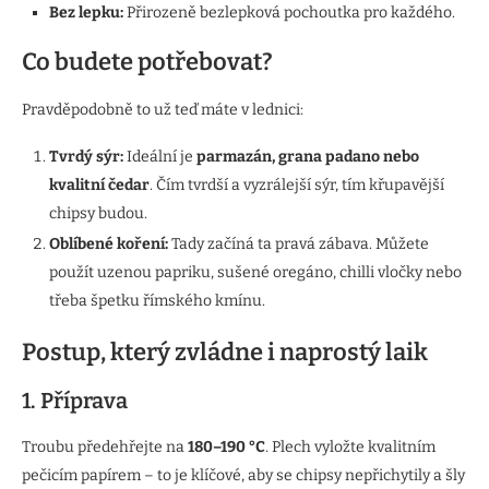
Bez lepku:
Přirozeně bezlepková pochoutka pro každého.
Co budete potřebovat?
Pravděpodobně to už teď máte v lednici:
Tvrdý sýr:
Ideální je
parmazán, grana padano nebo
kvalitní čedar
. Čím tvrdší a vyzrálejší sýr, tím křupavější
chipsy budou.
Oblíbené koření:
Tady začíná ta pravá zábava. Můžete
použít uzenou papriku, sušené oregáno, chilli vločky nebo
třeba špetku římského kmínu.
Postup, který zvládne i naprostý laik
1. Příprava
Troubu předehřejte na
180–190 °C
. Plech vyložte kvalitním
pečicím papírem – to je klíčové, aby se chipsy nepřichytily a šly