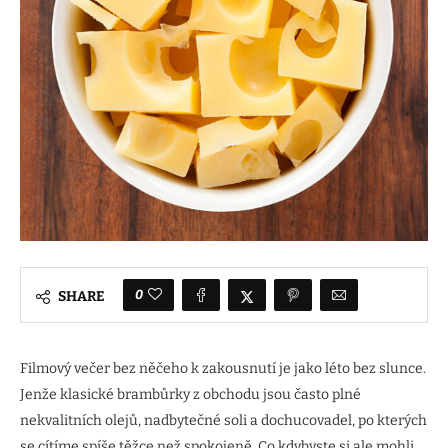
0
SHARE
Filmový večer bez něčeho k zakousnutí je jako léto bez slunce.
Jenže klasické brambůrky z obchodu jsou často plné
nekvalitních olejů, nadbytečné soli a dochucovadel, po kterých
se cítíme spíše těžce než spokojeně. Co kdybyste si ale mohli