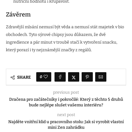
nutriční hodnotu i křupavost.
Závěrem
Zdravější mlsání nemusí být věda a nemusí stát majetek v bio
obchodech. Tyto sýrové chipsy jsou důkazem, že dvě
ingredience a pár minut v troubě stačí k vytvoření snacku,
který porazí i ty nejznámější značky z regálů.
0
SHARE
previous post
Dračena pro začátečníky i pokročilé: Který z těchto 5 druhů
bude nejlépe slušet vašemu interiéru?
next post
Najděte vnitřní klid u pracovního stolu: Jak si vyrobit vlastní
mini Zen zahrádku