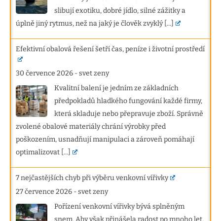
slibují exotiku, dobré jídlo, silné zážitky a
úplně jiný rytmus, než na jaký je člověk zvyklý
[...]
Efektivní obalová řešení šetří čas, peníze i životní prostředí
30 července 2026
-
svet zeny
Kvalitní balení je jedním ze základních
předpokladů hladkého fungování každé firmy,
která skladuje nebo přepravuje zboží. Správně
zvolené obalové materiály chrání výrobky před
poškozením, usnadňují manipulaci a zároveň pomáhají
optimalizovat
[...]
7 nejčastějších chyb při výběru venkovní vířivky
27 července 2026
-
svet zeny
Pořízení venkovní vířivky bývá splněným
snem. Aby však přinášela radost po mnoho let,