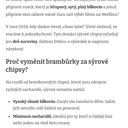
připravit snack, který je
křupavý, sytý, plný bílkovin
a jehož
příprava vám zabere méně času než výběr filmu na Netflixu?
V roce 2026, kdy vládne trend „clean label“ (čisté složení), se
vracíme k jednoduchosti. Tyto domácí sýrové chipsy vyžadují
jen
dvě suroviny
, žádnou fritézu a výsledek je naprosto
návykový.
Proč vyměnit brambůrky za sýrové
chipsy?
Na rozdíl od bramborových chipsů, které jsou zdrojem
rychlých sacharidů, sýrová varianta nabízí:
Vysoký obsah bílkovin:
Zasytí vás mnohem dříve, takže
jich nesníte celé balení na posezení.
Minimum sacharidů:
Ideální pro ty, kteří si hlídají linii
nebo jedou na vlně keto stravy.