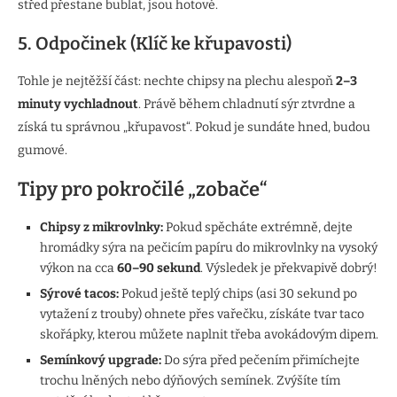
střed přestane bublat, jsou hotové.
5. Odpočinek (Klíč ke křupavosti)
Tohle je nejtěžší část: nechte chipsy na plechu alespoň
2–3
minuty vychladnout
. Právě během chladnutí sýr ztvrdne a
získá tu správnou „křupavost“. Pokud je sundáte hned, budou
gumové.
Tipy pro pokročilé „zobače“
Chipsy z mikrovlnky:
Pokud spěcháte extrémně, dejte
hromádky sýra na pečicím papíru do mikrovlnky na vysoký
výkon na cca
60–90 sekund
. Výsledek je překvapivě dobrý!
Sýrové tacos:
Pokud ještě teplý chips (asi 30 sekund po
vytažení z trouby) ohnete přes vařečku, získáte tvar taco
skořápky, kterou můžete naplnit třeba avokádovým dipem.
Semínkový upgrade:
Do sýra před pečením přimíchejte
trochu lněných nebo dýňových semínek. Zvýšíte tím