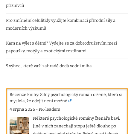
příznivců
Pro zmírnění celulitidy využijte kombinaci přírodní síly a
moderních výzkumů
Kam na výlet s dětmi? Vydejte se za dobrodružstvím mezi
papoušky, motýly a exotickými rostlinami
5 výhod, které vaší zahradě dodá vodní mlha
Recenze knihy: Silný psychologický román o ženě, která si
myslela, že odejít není možné
4 srpna 2026
-
PR-leaders
Některé psychologické romány čtenáře baví.
Jiné v nich zanechají stopu ještě dlouho po
dočtení poslední stránky. Právě mezi takové