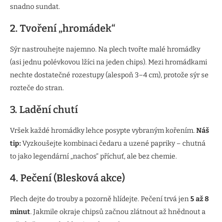
snadno sundat.
2. Tvoření „hromádek“
Sýr nastrouhejte najemno. Na plech tvořte malé hromádky
(asi jednu polévkovou lžíci na jeden chips). Mezi hromádkami
nechte dostatečné rozestupy (alespoň 3–4 cm), protože sýr se
rozteče do stran.
3. Ladění chutí
Vršek každé hromádky lehce posypte vybraným kořením.
Náš
tip:
Vyzkoušejte kombinaci čedaru a uzené papriky – chutná
to jako legendární „nachos“ příchuť, ale bez chemie.
4. Pečení (Blesková akce)
Plech dejte do trouby a pozorně hlídejte. Pečení trvá jen
5 až 8
minut
. Jakmile okraje chipsů začnou zlátnout až hnědnout a