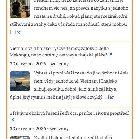
Přesun firmy nebo kanceláře do zahraničí je
mnohem víc než jen převoz nábytku z jednoho
místa na druhé. Pokud plánujete mezinárodní
stěhování z Prahy, čeká vás řada rozhodnutí, která mohou
[...]
Vietnam vs. Thajsko: rýžové terasy, zátoky a delta
Mekongu, nebo chrámy, ostrovy a thajské pláže?
30 července 2026
-
svet zeny
Vybrat si první větší cestu do jihovýchodní Asie
není vždy jednoduché. Vietnam i Thajsko
slibují exotiku, dobré jídlo, silné zážitky a
úplně jiný rytmus, než na jaký je člověk zvyklý
[...]
Efektivní obalová řešení šetří čas, peníze i životní prostředí
30 července 2026
-
svet zeny
Kvalitní balení je jedním ze základních