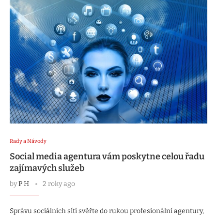
Rady a Návody
Social media agentura vám poskytne celou řadu
zajímavých služeb
by
P H
2 roky ago
Správu sociálních sítí svěřte do rukou profesionální agentury,