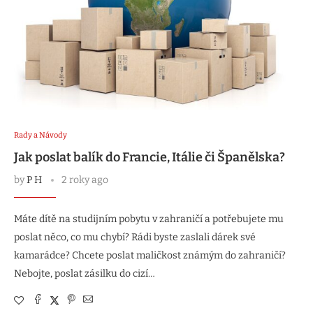
Rady a Návody
Jak poslat balík do Francie, Itálie či Španělska?
by
P H
2 roky ago
Máte dítě na studijním pobytu v zahraničí a potřebujete mu
poslat něco, co mu chybí? Rádi byste zaslali dárek své
kamarádce? Chcete poslat maličkost známým do zahraničí?
Nebojte, poslat zásilku do cizí…