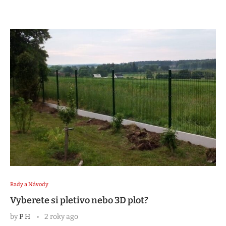
Rady a Návody
Vyberete si pletivo nebo 3D plot?
by
P H
2 roky ago