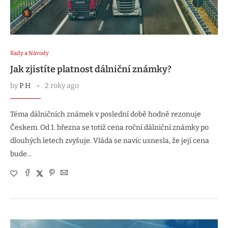
Rady a Návody
Jak zjistíte platnost dálniční známky?
by
P H
2 roky ago
Téma dálničních známek v poslední době hodně rezonuje
Českem. Od 1. března se totiž cena roční dálniční známky po
dlouhých letech zvyšuje. Vláda se navíc usnesla, že její cena
bude…