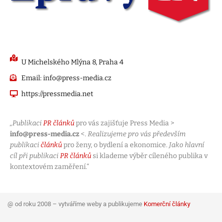
U Michelského Mlýna 8, Praha 4
Email: info@press-media.cz
https://pressmedia.net
„Publikaci
PR článků
pro vás zajišťuje Press Media >
info@press-media.cz
<.
Realizujeme pro vás především
publikaci
článků
pro ženy, o bydlení a ekonomice.
Jako hlavní
cíl při publikaci
PR článků
si klademe výběr cíleného publika v
kontextovém zaměření.“
@ od roku 2008 – vytváříme weby a publikujeme
Komerční články