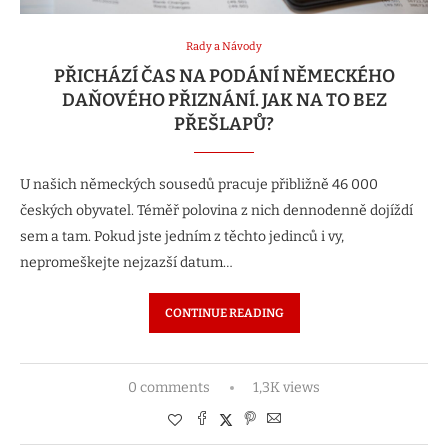
Rady a Návody
PŘICHÁZÍ ČAS NA PODÁNÍ NĚMECKÉHO
DAŇOVÉHO PŘIZNÁNÍ. JAK NA TO BEZ
PŘEŠLAPŮ?
U našich německých sousedů pracuje přibližně 46 000
českých obyvatel. Téměř polovina z nich dennodenně dojíždí
sem a tam. Pokud jste jedním z těchto jedinců i vy,
nepromeškejte nejzazší datum…
CONTINUE READING
0 comments
1,3K views