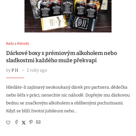
Rady a Návody
Dárkové boxy s prémiovým alkoholem nebo
sladkostmi každého muže překvapí
by
P H
2 roky ago
Hledáte-li zajímavý neokoukaný dárek pro partnera, dědečka
nebo šéfa v práci, nenechte nic náhodě. Dopřejte mu dárkovou
bednu se značkovým alkoholem a oblíbenými pochutinami.
Když se blíží životní jubileum nebo…